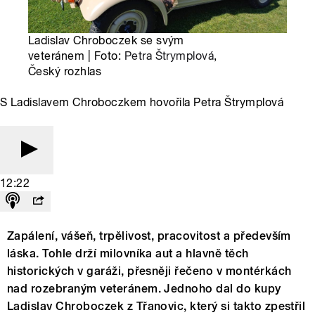
Ladislav Chroboczek se svým
veteránem | Foto:
Petra Štrymplová
,
Český rozhlas
S Ladislavem Chroboczkem hovořila Petra Štrymplová
12:22
Zapálení, vášeň, trpělivost, pracovitost a především
láska. Tohle drží milovníka aut a hlavně těch
historických v garáži, přesněji řečeno v montérkách
nad rozebraným veteránem. Jednoho dal do kupy
Ladislav Chroboczek z Třanovic, který si takto zpestřil