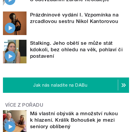
Prázdninové vydání I. Vzpomínka na
zrcadlovou sestru Nikol Kantorovou
Stalking. Jeho obětí se může stát
kdokoli, bez ohledu na věk, pohlaví či
postavení
Jak nás naladíte na DABu
VÍCE Z POŘADU
Má vlastní obývák a množství rukou
k hlazení. Králík Bohoušek je mezi
seniory oblíbený