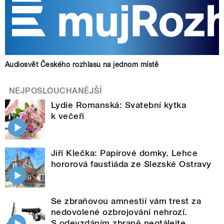
Audiosvět Českého rozhlasu na jednom místě
NEJPOSLOUCHANĚJŠÍ
Lydie Romanská: Svatební kytka
k večeři
Jiří Klečka: Papírové domky. Lehce
hororová faustiáda ze Slezské Ostravy
Se zbraňovou amnestií vám trest za
nedovolené ozbrojování nehrozí.
S odevzdáním zbraně neotálejte