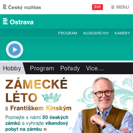
Přejít k hlavnímu obsahu
MENU
ŽIVĚ
PROGRAM
AUDIOARCHIV
KAMERY
Hobby
Program
Pořady
Více
…