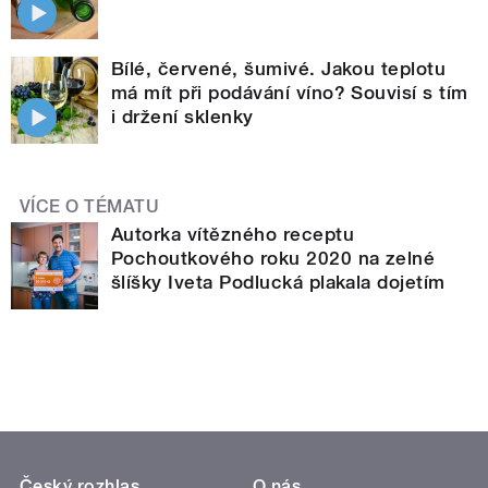
Bílé, červené, šumivé. Jakou teplotu
má mít při podávání víno? Souvisí s tím
i držení sklenky
VÍCE O TÉMATU
Autorka vítězného receptu
Pochoutkového roku 2020 na zelné
šlíšky Iveta Podlucká plakala dojetím
Český rozhlas
O nás