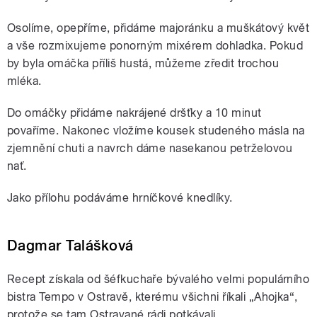
Osolíme, opepříme, přidáme majoránku a muškátový květ
a vše rozmixujeme ponorným mixérem dohladka. Pokud
by byla omáčka příliš hustá, můžeme zředit trochou
mléka.
Do omáčky přidáme nakrájené dršťky a 10 minut
povaříme. Nakonec vložíme kousek studeného másla na
zjemnění chuti a navrch dáme nasekanou petrželovou
nať.
Jako přílohu podáváme hrníčkové knedlíky.
Dagmar Talášková
Recept získala od šéfkuchaře bývalého velmi populárního
bistra Tempo v Ostravě, kterému všichni říkali „Ahojka“,
protože se tam Ostravané rádi potkávali.