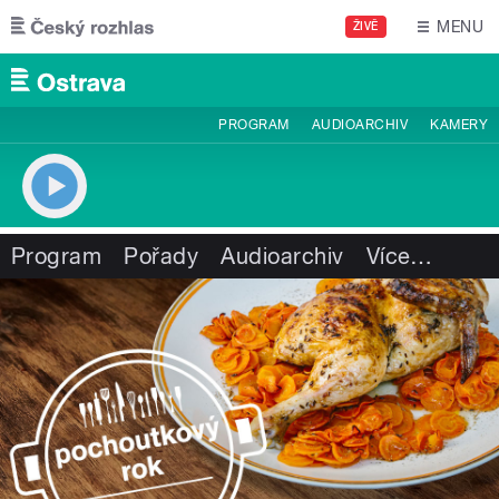
Přejít k hlavnímu obsahu
MENU
ŽIVĚ
PROGRAM
AUDIOARCHIV
KAMERY
Program
Pořady
Audioarchiv
Více
…