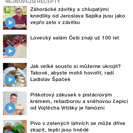
NEJNOVĚJŠÍ RECEPTY
Záhorácké závitky s chlupatými
knedlíky od Jaroslava Sapíka jsou jako
vepřo zelo v závitku
Lovecký salám Češi znají už 100 let
Jak velké sousto si můžeme ukrojit?
Takové, abyste mohli hovořit, radí
Ladislav Špaček
Piškotový zákusek s pistáciovým
krémem, rebarborou a sněhovou čepicí
od Vojtěcha Vrtišky je famózní
Pivo v zelených lahvích se může dříve
zkazit, lepší jsou hnědé