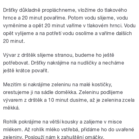
Dršťky důkladně propláchneme, vložíme do tlakového
hrnce a 20 minut povaříme. Potom vodu slijeme, vodu
vyměníme a opět 20 minut vaříme v tlakovém hrnci. Vodu
opět vylijeme a na potřetí vodu osolíme a vaříme dalších
20 minut.
Vývar z drštěk slijeme stranou, budeme ho ještě
potřebovat. Dršťky nakrájíme na nudličky a necháme
ještě krátce povařit.
Mezitím si nakrájíme zeleninu na malé kostičky,
orestujeme ji na sádle doměkka. Zeleninu podlijeme
vývarem z drštěk a 10 minut dusíme, až je zelenina zcela
měkká.
Rohlík pokrájíme na větší kousky a zalijeme v misce
mlékem. Až rohlík mléko vstřebá, přidáme ho do uvařené
zeleniny. Poslouží nám k zahuštění omáčky.