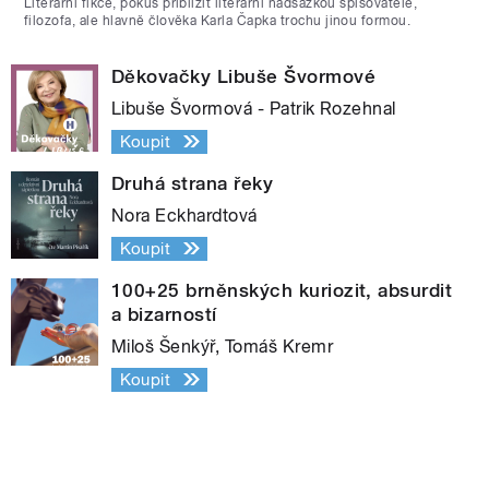
Literární fikce, pokus přiblížit literární nadsázkou spisovatele,
filozofa, ale hlavně člověka Karla Čapka trochu jinou formou.
Děkovačky Libuše Švormové
Libuše Švormová - Patrik Rozehnal
Koupit
Druhá strana řeky
Nora Eckhardtová
Koupit
100+25 brněnských kuriozit, absurdit
a bizarností
Miloš Šenkýř, Tomáš Kremr
Koupit