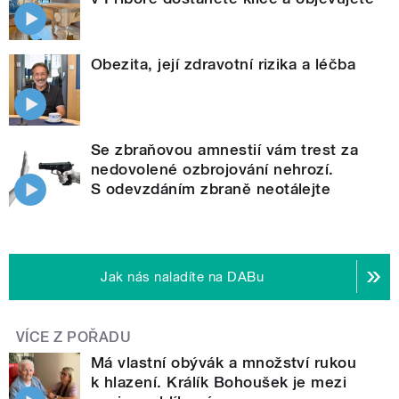
Obezita, její zdravotní rizika a léčba
Se zbraňovou amnestií vám trest za
nedovolené ozbrojování nehrozí.
S odevzdáním zbraně neotálejte
Jak nás naladíte na DABu
VÍCE Z POŘADU
Má vlastní obývák a množství rukou
k hlazení. Králík Bohoušek je mezi