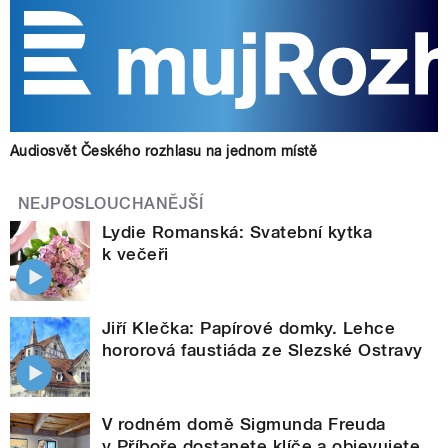
Audiosvět Českého rozhlasu na jednom místě
NEJPOSLOUCHANĚJŠÍ
Lydie Romanská: Svatební kytka
k večeři
Jiří Klečka: Papírové domky. Lehce
hororová faustiáda ze Slezské Ostravy
V rodném domě Sigmunda Freuda
v Příboře dostanete klíče a objevujete