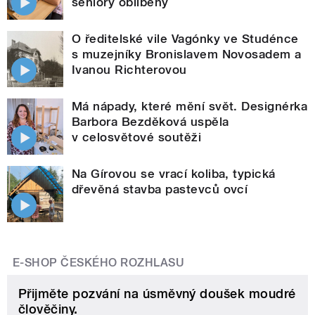
seniory oblíbený
O ředitelské vile Vagónky ve Studénce
s muzejníky Bronislavem Novosadem a
Ivanou Richterovou
Má nápady, které mění svět. Designérka
Barbora Bezděková uspěla
v celosvětové soutěži
Na Gírovou se vrací koliba, typická
dřevěná stavba pastevců ovcí
E-SHOP ČESKÉHO ROZHLASU
Přijměte pozvání na úsměvný doušek moudré
člověčiny.