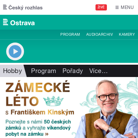
Přejít k hlavnímu obsahu
MENU
ŽIVĚ
PROGRAM
AUDIOARCHIV
KAMERY
Hobby
Program
Pořady
Více
…