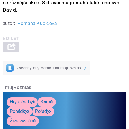
nejrůznější akce. S dravci mu pomáhá také jeho syn
David.
autor:
Romana Kubicová
Všechny díly pořadu na mujRozhlas
mujRozhlas
Hry a četby
Krimi
Pohádky
Pořady
Živé vysílání