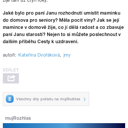
žije tam už čtyři roky.
Jaké bylo pro paní Janu rozhodnutí umístit maminku
do domova pro seniory? Měla pocit viny? Jak se její
mamince v domově žije, co jí dělá radost a co zbavuje
paní Janu starostí? Nejen to si můžete poslechnout v
dalším příběhu Cesty k uzdravení.
autoři:
Kateřina Dvořáková
,
jmy
Všechny díly pořadu na mujRozhlas
mujRozhlas