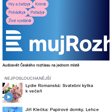
Hry a četby
Krimi
Pohádky
Pořady
Živé vysílání
Audiosvět Českého rozhlasu na jednom místě
NEJPOSLOUCHANĚJŠÍ
Lydie Romanská: Svatební kytka
k večeři
Jiří Klečka: Papírové domky. Lehce