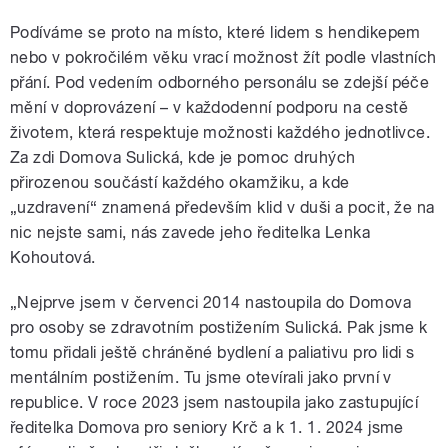
Podíváme se proto na místo, které lidem s hendikepem
nebo v pokročilém věku vrací možnost žít podle vlastních
přání. Pod vedením odborného personálu se zdejší péče
mění v doprovázení – v každodenní podporu na cestě
životem, která respektuje možnosti každého jednotlivce.
Za zdi Domova Sulická, kde je pomoc druhých
přirozenou součástí každého okamžiku, a kde
„uzdravení“ znamená především klid v duši a pocit, že na
nic nejste sami, nás zavede jeho ředitelka Lenka
Kohoutová.
„Nejprve jsem v červenci 2014 nastoupila do Domova
pro osoby se zdravotním postižením Sulická. Pak jsme k
tomu přidali ještě chráněné bydlení a paliativu pro lidi s
mentálním postižením. Tu jsme otevírali jako první v
republice. V roce 2023 jsem nastoupila jako zastupující
ředitelka Domova pro seniory Krč a k 1. 1. 2024 jsme