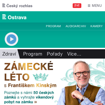
Přejít k hlavnímu obsahu
MENU
ŽIVĚ
PROGRAM
AUDIOARCHIV
KAMERY
Zdraví
Program
Pořady
Více
…