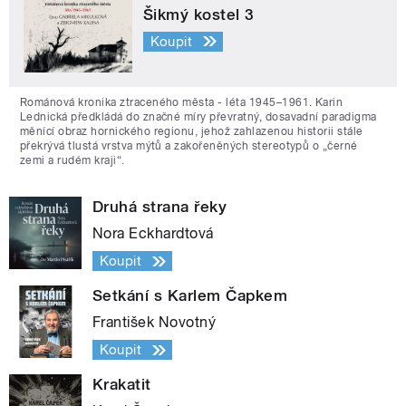
Šikmý kostel 3
Koupit
Románová kronika ztraceného města - léta 1945–1961. Karin
Lednická předkládá do značné míry převratný, dosavadní paradigma
měnící obraz hornického regionu, jehož zahlazenou historii stále
překrývá tlustá vrstva mýtů a zakořeněných stereotypů o „černé
zemi a rudém kraji“.
Druhá strana řeky
Nora Eckhardtová
Koupit
Setkání s Karlem Čapkem
František Novotný
Koupit
Krakatit