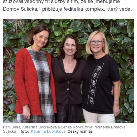
sfúzovali všechny tři služby s tím, že se jmenujeme
Domov Sulická,“ přibližuje ředitelka komplex, který vede.
Paní Jana, Kateřina Dvořáková a Lenka Kohoutová, ředitelka Domova
Sulická
|
foto:
Kateřina Dvořáková
,
Český rozhlas