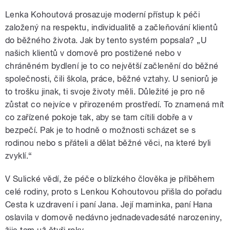
Lenka Kohoutová prosazuje moderní přístup k péči
založený na respektu, individualitě a začleňování klientů
do běžného života. Jak by tento systém popsala? „U
našich klientů v domově pro postižené nebo v
chráněném bydlení je to co největší začlenění do běžné
společnosti, čili škola, práce, běžné vztahy. U seniorů je
to trošku jinak, ti svoje životy měli. Důležité je pro ně
zůstat co nejvíce v přirozeném prostředí. To znamená mít
co zařízené pokoje tak, aby se tam cítili dobře a v
bezpečí. Pak je to hodně o možnosti scházet se s
rodinou nebo s přáteli a dělat běžné věci, na které byli
zvyklí.“
V Sulické vědí, že péče o blízkého člověka je příběhem
celé rodiny, proto s Lenkou Kohoutovou přišla do pořadu
Cesta k uzdravení i paní Jana. Její maminka, paní Hana
oslavila v domově nedávno jednadevadesáté narozeniny,