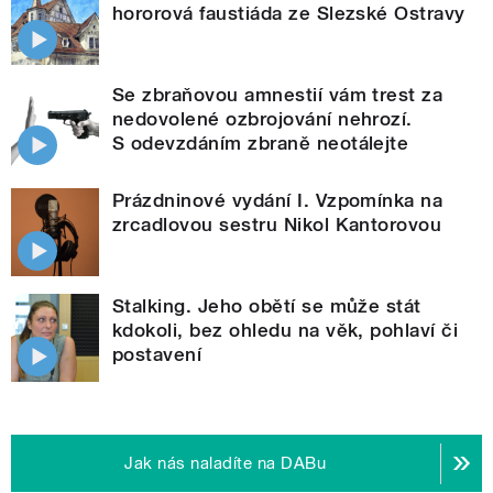
hororová faustiáda ze Slezské Ostravy
Se zbraňovou amnestií vám trest za
nedovolené ozbrojování nehrozí.
S odevzdáním zbraně neotálejte
Prázdninové vydání I. Vzpomínka na
zrcadlovou sestru Nikol Kantorovou
Stalking. Jeho obětí se může stát
kdokoli, bez ohledu na věk, pohlaví či
postavení
Jak nás naladíte na DABu