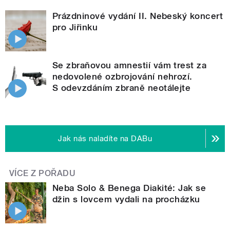
Prázdninové vydání II. Nebeský koncert
pro Jiřinku
Se zbraňovou amnestií vám trest za
nedovolené ozbrojování nehrozí.
S odevzdáním zbraně neotálejte
Jak nás naladíte na DABu
VÍCE Z POŘADU
Neba Solo & Benega Diakité: Jak se
džin s lovcem vydali na procházku