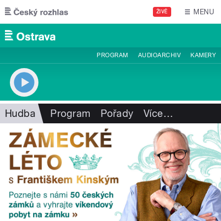
Přejít k hlavnímu obsahu
MENU
ŽIVĚ
PROGRAM
AUDIOARCHIV
KAMERY
Hudba
Program
Pořady
Více
…