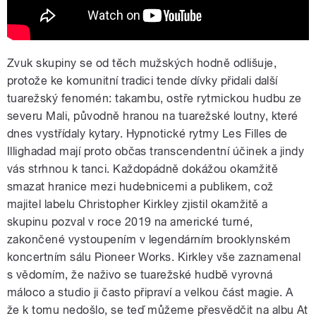
Zvuk skupiny se od těch mužských hodně odlišuje,
protože ke komunitní tradici tende dívky přidali další
tuarežský fenomén: takambu, ostře rytmickou hudbu ze
severu Mali, původně hranou na tuarežské loutny, které
dnes vystřídaly kytary. Hypnotické rytmy Les Filles de
Illighadad mají proto občas transcendentní účinek a jindy
vás strhnou k tanci. Každopádně dokážou okamžitě
smazat hranice mezi hudebnicemi a publikem, což
majitel labelu Christopher Kirkley zjistil okamžitě a
skupinu pozval v roce 2019 na americké turné,
zakončené vystoupením v legendárním brooklynském
koncertním sálu Pioneer Works. Kirkley vše zaznamenal
s vědomím, že naživo se tuarežské hudbě vyrovná
máloco a studio ji často připraví a velkou část magie. A
že k tomu nedošlo, se teď můžeme přesvědčit na albu At