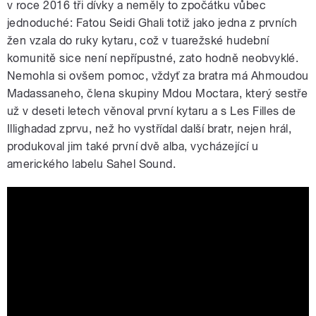
v roce 2016 tři dívky a neměly to zpočátku vůbec
jednoduché: Fatou Seidi Ghali totiž jako jedna z prvních
žen vzala do ruky kytaru, což v tuarežské hudební
komunitě sice není nepřípustné, zato hodně neobvyklé.
Nemohla si ovšem pomoc, vždyť za bratra má Ahmoudou
Madassaneho, člena skupiny Mdou Moctara, který sestře
už v deseti letech věnoval první kytaru a s Les Filles de
Illighadad zprvu, než ho vystřídal další bratr, nejen hrál,
produkoval jim také první dvě alba, vycházející u
amerického labelu Sahel Sound.
Les Filles de Illighadad - Tende (live
@TivoliVredenburg Utrecht)