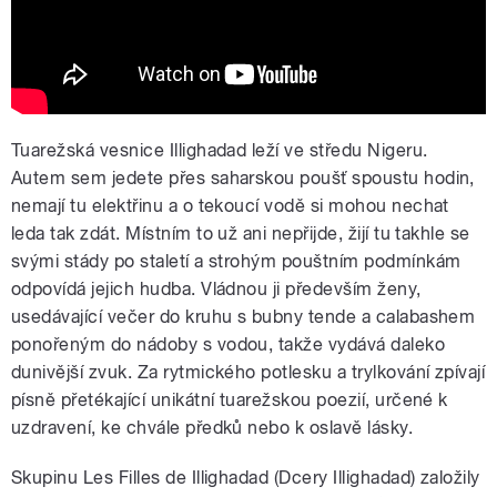
Tuarežská vesnice Illighadad leží ve středu Nigeru.
Autem sem jedete přes saharskou poušť spoustu hodin,
nemají tu elektřinu a o tekoucí vodě si mohou nechat
leda tak zdát. Místním to už ani nepřijde, žijí tu takhle se
svými stády po staletí a strohým pouštním podmínkám
odpovídá jejich hudba. Vládnou ji především ženy,
usedávající večer do kruhu s bubny tende a calabashem
ponořeným do nádoby s vodou, takže vydává daleko
dunivější zvuk. Za rytmického potlesku a trylkování zpívají
písně přetékající unikátní tuarežskou poezií, určené k
uzdravení, ke chvále předků nebo k oslavě lásky.
Skupinu Les Filles de Illighadad (Dcery Illighadad) založily