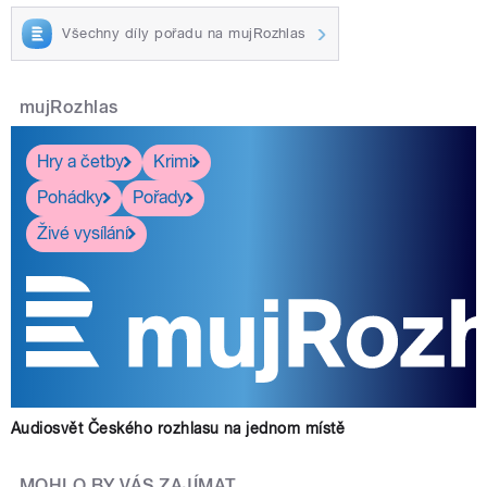
Všechny díly pořadu na mujRozhlas
mujRozhlas
Hry a četby
Krimi
Pohádky
Pořady
Živé vysílání
Audiosvět Českého rozhlasu na jednom místě
MOHLO BY VÁS ZAJÍMAT