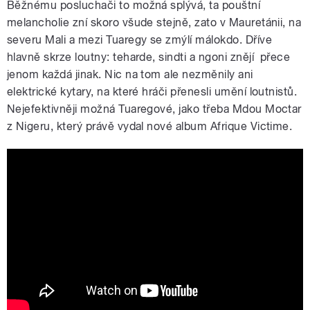
Běžnému posluchači to možná splývá, ta pouštní
melancholie zní skoro všude stejně, zato v Mauretánii, na
severu Mali a mezi Tuaregy se zmýlí málokdo. Dříve
hlavně skrze loutny: teharde, sindti a ngoni znějí přece
jenom každá jinak. Nic na tom ale nezměnily ani
elektrické kytary, na které hráči přenesli umění loutnistů.
Nejefektivněji možná Tuaregové, jako třeba Mdou Moctar
z Nigeru, který právě vydal nové album Afrique Victime.
Mdou Moctar - "Tala Tannam" (Official
Music Video)