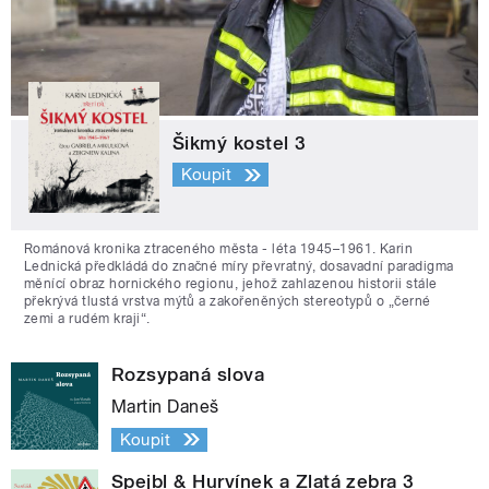
Šikmý kostel 3
Koupit
Románová kronika ztraceného města - léta 1945–1961. Karin
Lednická předkládá do značné míry převratný, dosavadní paradigma
měnící obraz hornického regionu, jehož zahlazenou historii stále
překrývá tlustá vrstva mýtů a zakořeněných stereotypů o „černé
zemi a rudém kraji“.
Rozsypaná slova
Martin Daneš
Koupit
Spejbl & Hurvínek a Zlatá zebra 3