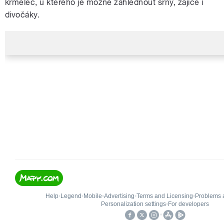
krmelec, u kterého je možné zahlédnout srny, zajíce i
divočáky.