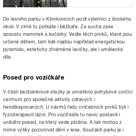
Do lesního parku v Klimkovicích jezdí výletníci z širokého
okolí. V zimě tu potkáte i běžkaře. Za sucha zase
spoustu maminek s kočárky. Vedle těch prvků, které jsou
určené dětem, tam lidé najdou například energetickou
pyramidu, esteticky ztvárněné lavičky, ale i umělecká
díla.
Posed pro vozíčkáře
V části bezbariérové stezky je umístěno pohybové cvičící
centrum pro společné aktivity zdravých i
hendikepovaných. U návrhů řady cvičebních prvků byli i
fyzioterapeuti lázní. Pro vozíčkáře tu navíc postavili i
unikátní posed, na který vede plošina. A tak mohou z
mírné výšky pozorovat dění v lese. Součástí parku je i