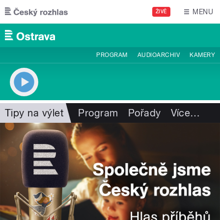
Přejít k hlavnímu obsahu
MENU
ŽIVĚ
PROGRAM
AUDIOARCHIV
KAMERY
Tipy na výlet
Program
Pořady
Více
…