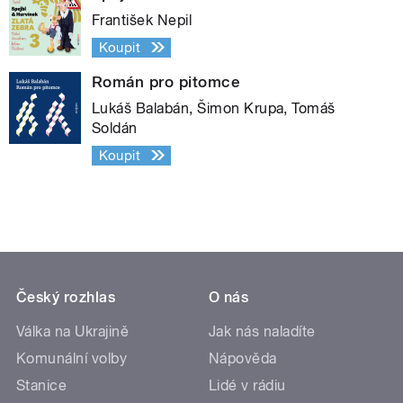
František Nepil
Koupit
Román pro pitomce
Lukáš Balabán, Šimon Krupa, Tomáš
Soldán
Koupit
Český rozhlas
O nás
Válka na Ukrajině
Jak nás naladíte
Komunální volby
Nápověda
Stanice
Lidé v rádiu