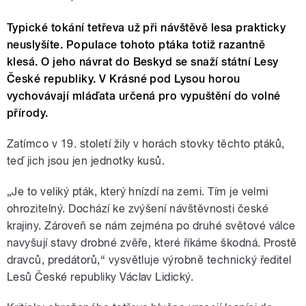
Typické tokání tetřeva už při návštěvě lesa prakticky
neuslyšíte. Populace tohoto ptáka totiž razantně
klesá. O jeho návrat do Beskyd se snaží státní Lesy
České republiky. V Krásné pod Lysou horou
vychovávají mláďata určená pro vypuštění do volné
přírody.
Zatímco v 19. století žily v horách stovky těchto ptáků,
teď jich jsou jen jednotky kusů.
„Je to veliký pták, který hnízdí na zemi. Tím je velmi
ohrozitelný. Dochází ke zvýšení návštěvnosti české
krajiny. Zároveň se nám zejména po druhé světové válce
navyšují stavy drobné zvěře, které říkáme škodná. Prostě
dravců, predátorů,“ vysvětluje výrobně technický ředitel
Lesů České republiky Václav Lidický.