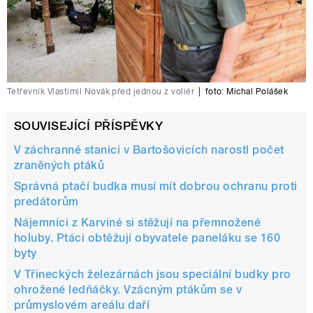
Tetřevník Vlastimil Novák před jednou z voliér
|
foto:
Michal Polášek
SOUVISEJÍCÍ PŘÍSPĚVKY
V záchranné stanici v Bartošovicích narostl počet
zraněných ptáků
Správná ptačí budka musí mít dobrou ochranu proti
predátorům
Nájemníci z Karviné si stěžují na přemnožené
holuby. Ptáci obtěžují obyvatele paneláku se 160
byty
V Třineckých železárnách jsou speciální budky pro
ohrožené ledňáčky. Vzácným ptákům se v
průmyslovém areálu daří