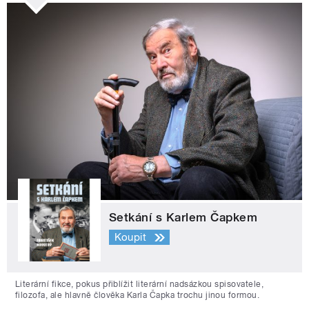
Setkání s Karlem Čapkem
Koupit
Literární fikce, pokus přiblížit literární nadsázkou spisovatele,
filozofa, ale hlavně člověka Karla Čapka trochu jinou formou.