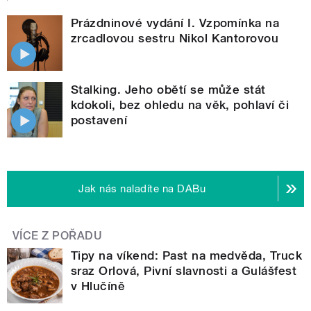
Prázdninové vydání I. Vzpomínka na
zrcadlovou sestru Nikol Kantorovou
Stalking. Jeho obětí se může stát
kdokoli, bez ohledu na věk, pohlaví či
postavení
Jak nás naladíte na DABu
VÍCE Z POŘADU
Tipy na víkend: Past na medvěda, Truck
sraz Orlová, Pivní slavnosti a Gulášfest
v Hlučíně