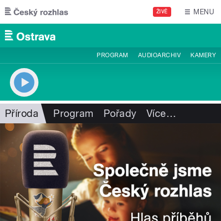
Přejít k hlavnímu obsahu
MENU
ŽIVĚ
PROGRAM
AUDIOARCHIV
KAMERY
Příroda
Program
Pořady
Více
…