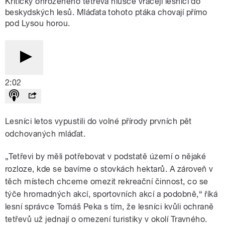
Kriticky ohroženého tetřeva hlušce vracejí lesníci do
beskydských lesů. Mláďata tohoto ptáka chovají přímo
pod Lysou horou.
2:02
Lesníci letos vypustili do volné přírody prvních pět
odchovaných mláďat.
„Tetřevi by měli potřebovat v podstatě území o nějaké
rozloze, kde se bavíme o stovkách hektarů. A zároveň v
těch místech chceme omezit rekreační činnost, co se
týče hromadných akcí, sportovních akcí a podobně,“ říká
lesní správce Tomáš Peka s tím, že lesníci kvůli ochraně
tetřevů už jednají o omezení turistiky v okolí Travného.