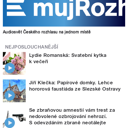
Audiosvět Českého rozhlasu na jednom místě
NEJPOSLOUCHANĚJŠÍ
Lydie Romanská: Svatební kytka
k večeři
Jiří Klečka: Papírové domky. Lehce
hororová faustiáda ze Slezské Ostravy
Se zbraňovou amnestií vám trest za
nedovolené ozbrojování nehrozí.
S odevzdáním zbraně neotálejte