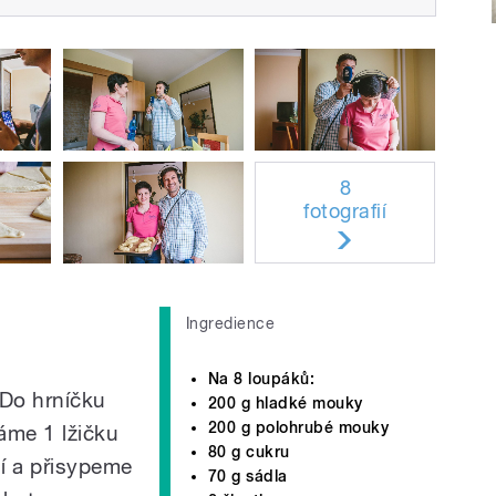
8
fotografií
Ingredience
Na 8 loupáků:
 Do hrníčku
200 g hladké mouky
200 g polohrubé mouky
áme 1 lžičku
80 g cukru
í a přisypeme
70 g sádla