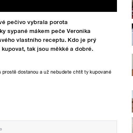
vé pečivo vybrala porota
áky sypané mákem peče Veronika
vého vlastního receptu. Kdo je prý
 kupovat, tak jsou měkké a dobré.
 prostě dostanou a už nebudete chtít ty kupované
o