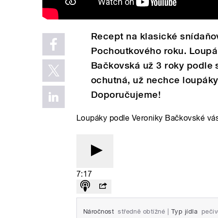
Recept na klasické snídaňo
Pochoutkového roku. Loup
Bačkovská už 3 roky podle s
ochutná, už nechce loupáky
Doporučujeme!
Loupáky podle Veroniky Bačkovské vás
7:17
Náročnost
středně obtížné
|
Typ jídla
pečiv