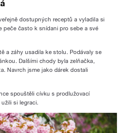
ká
 veřejně dostupných receptů a vyladila si
e peče často k snídani pro sebe a své
ytě a záhy usadila ke stolu. Podávaly se
nkou. Dalšími chody byla zelňačka,
a. Navrch jsme jako dárek dostali
nce spouštěli cívku s prodlužovací
ili si legraci.