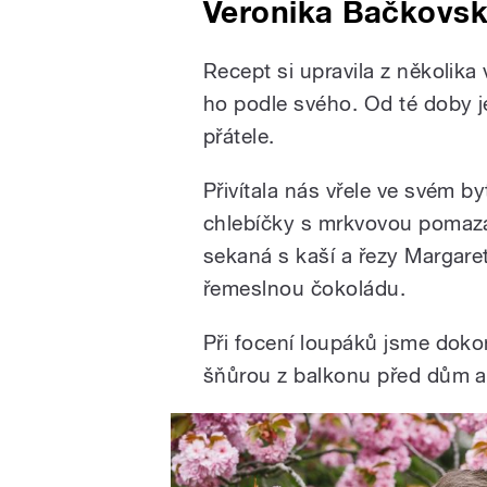
Veronika Bačkovs
Recept si upravila z několika
ho podle svého. Od té doby j
přátele.
Přivítala nás vřele ve svém b
chlebíčky s mrkvovou pomazá
sekaná s kaší a řezy Margaret
řemeslnou čokoládu.
Při focení loupáků jsme doko
šňůrou z balkonu před dům a už