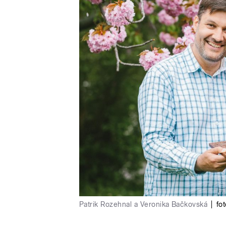
Patrik Rozehnal a Veronika Bačkovská
|
fot