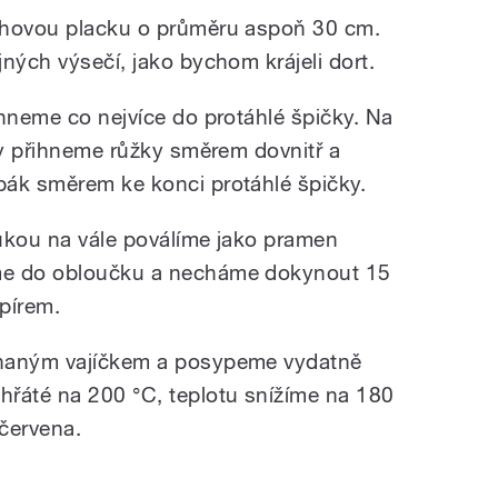
uhovou placku o průměru aspoň 30 cm.
ných výsečí, jako bychom krájeli dort.
áhneme co nejvíce do protáhlé špičky. Na
cky přihneme růžky směrem dovnitř a
pák směrem ke konci protáhlé špičky.
ukou na vále poválíme jako pramen
me do obloučku a necháme dokynout 15
pírem.
ehaným vajíčkem a posypeme vydatně
hřáté na 200 °C, teplotu snížíme na 180
červena.