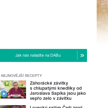
Jak nás naladíte na DABu
NEJNOVĚJŠÍ RECEPTY
Záhorácké závitky
s chlupatými knedlíky od
Jaroslava Sapíka jsou jako
vepřo zelo v závitku
Lovecký salám Češi znají