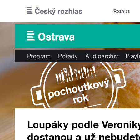
Přejít k hlavnímu obsahu
iRozhlas
Program
Pořady
Audioarchiv
Playl
Loupáky podle Veronik
dostanou a už nebudete