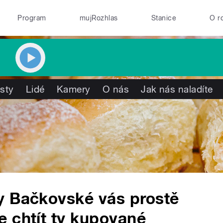
Program
mujRozhlas
Stanice
O r
isty
Lidé
Kamery
O nás
Jak nás naladíte
y Bačkovské vás prostě
 chtít ty kupované