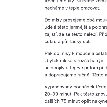
trochu mouky. Můžeme zamíc
necháme v teple pracovat.
Do mísy prosejeme obě mouk
udělá těsto jemnější a poloh
zajistí, že se těsto nelepí. P
cukru a půl lžičky soli.
Pak do mísy k mouce a ostatn
zbytek mléka s rozšlehanými 
se spojily a teprve potom p
a dopracujeme ručně. Těsto m
Vypracovaný bochánek těsta
20–30 minut. Pak těsto znovu
dalších 75 minut opět nakyn