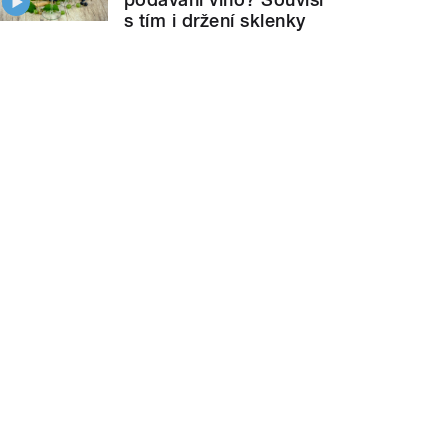
s tím i držení sklenky