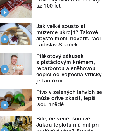
už 100 let
Jak velké sousto si
můžeme ukrojit? Takové,
abyste mohli hovořit, radí
Ladislav Špaček
Piškotový zákusek
s pistáciovým krémem,
rebarborou a sněhovou
čepicí od Vojtěcha Vrtišky
je famózní
Pivo v zelených lahvích se
může dříve zkazit, lepší
jsou hnědé
Bílé, červené, šumivé.
Jakou teplotu má mít při
podávání víno? Souvisí