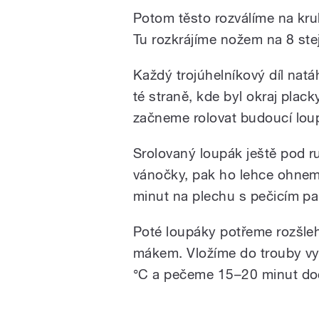
Potom těsto rozválíme na kr
Tu rozkrájíme nožem na 8 stej
Každý trojúhelníkový díl nat
té straně, kde byl okraj pla
začneme rolovat budoucí lou
Srolovaný loupák ještě pod r
vánočky, pak ho lehce ohne
minut na plechu s pečicím pa
Poté loupáky potřeme rozšl
mákem. Vložíme do trouby vy
°C a pečeme 15–20 minut do