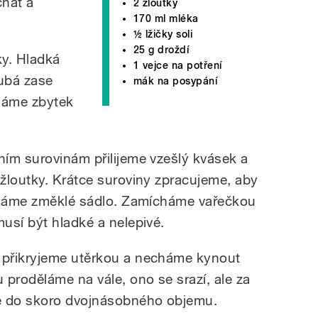
hat a
2 žloutky
170 ml mléka
½ lžičky soli
25 g droždí
y. Hladká
1 vejce na potření
rubá zase
mák na posypání
řidáme zbytek
ím surovinám přilijeme vzešlý kvásek a
žloutky. Krátce suroviny zpracujeme, aby
řidáme změklé sádlo. Zamícháme vařečkou
usí být hladké a nelepivé.
 přikryjeme utěrkou a necháme kynout
 proděláme na vále, ono se srazí, ale za
e do skoro dvojnásobného objemu.