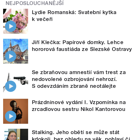
NEJPOSLOUCHANĚJŠÍ
Lydie Romanská: Svatební kytka
k večeři
Jiří Klečka: Papírové domky. Lehce
hororová faustiáda ze Slezské Ostravy
Se zbraňovou amnestií vám trest za
nedovolené ozbrojování nehrozí.
S odevzdáním zbraně neotálejte
Prázdninové vydání I. Vzpomínka na
zrcadlovou sestru Nikol Kantorovou
Stalking. Jeho obětí se může stát
kdokoli, bez ohledu na věk, pohlaví či