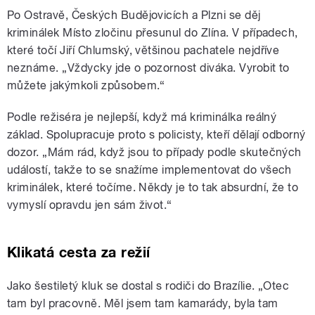
Po Ostravě, Českých Budějovicích a Plzni se děj
kriminálek Místo zločinu přesunul do Zlína. V případech,
které točí Jiří Chlumský, většinou pachatele nejdříve
neznáme. „Vždycky jde o pozornost diváka. Vyrobit to
můžete jakýmkoli způsobem.“
Podle režiséra je nejlepší, když má kriminálka reálný
základ. Spolupracuje proto s policisty, kteří dělají odborný
dozor. „Mám rád, když jsou to případy podle skutečných
událostí, takže to se snažíme implementovat do všech
kriminálek, které točíme. Někdy je to tak absurdní, že to
vymyslí opravdu jen sám život.“
Klikatá cesta za režií
Jako šestiletý kluk se dostal s rodiči do Brazílie. „Otec
tam byl pracovně. Měl jsem tam kamarády, byla tam