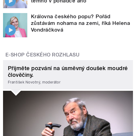
temno v pohádce ano
Královna českého popu? Pořád
zůstávám nohama na zemi, říká Helena
Vondráčková
E-SHOP ČESKÉHO ROZHLASU
Přijměte pozvání na úsměvný doušek moudré
člověčiny.
František Novotný, moderátor