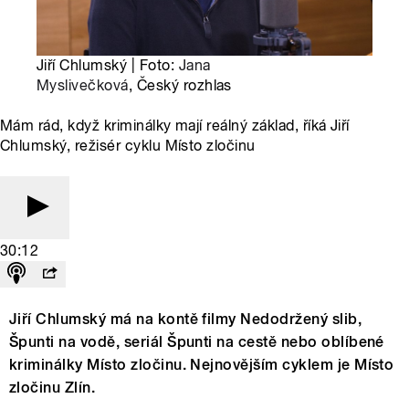
Jiří Chlumský | Foto:
Jana
Myslivečková
, Český rozhlas
Mám rád, když kriminálky mají reálný základ, říká Jiří
Chlumský, režisér cyklu Místo zločinu
30:12
Jiří Chlumský má na kontě filmy Nedodržený slib,
Špunti na vodě, seriál Špunti na cestě nebo oblíbené
kriminálky Místo zločinu. Nejnovějším cyklem je Místo
zločinu Zlín.