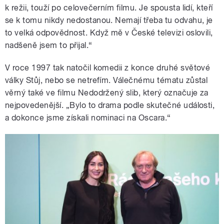
k režii, touží po celovečerním filmu. Je spousta lidí, kteří
se k tomu nikdy nedostanou. Nemají třeba tu odvahu, je
to velká odpovědnost. Když mě v České televizi oslovili,
nadšeně jsem to přijal.“
V roce 1997 tak natočil komedii z konce druhé světové
války Stůj, nebo se netrefím. Válečnému tématu zůstal
věrný také ve filmu Nedodržený slib, který označuje za
nejpovedenější. „Bylo to drama podle skutečné události,
a dokonce jsme získali nominaci na Oscara.“