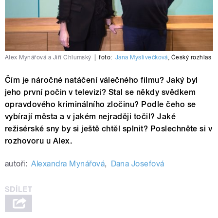
Alex Mynářová a Jiří Chlumský
|
foto:
Jana Myslivečková
,
Český rozhlas
Čím je náročné natáčení válečného filmu? Jaký byl
jeho první počin v televizi? Stal se někdy svědkem
opravdového kriminálního zločinu? Podle čeho se
vybírají města a v jakém nejraději točil? Jaké
režisérské sny by si ještě chtěl splnit? Poslechněte si v
rozhovoru u Alex.
autoři:
Alexandra Mynářová
,
Dana Josefová