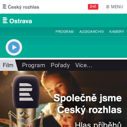
Přejít k hlavnímu obsahu
MENU
ŽIVĚ
PROGRAM
AUDIOARCHIV
KAMERY
Film
Program
Pořady
Více
…