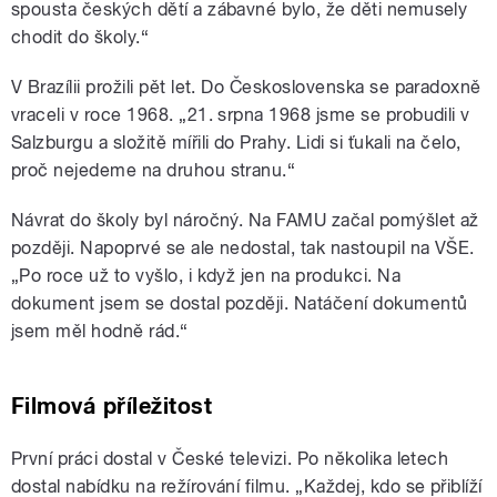
spousta českých dětí a zábavné bylo, že děti nemusely
chodit do školy.“
V Brazílii prožili pět let. Do Československa se paradoxně
vraceli v roce 1968. „21. srpna 1968 jsme se probudili v
Salzburgu a složitě mířili do Prahy. Lidi si ťukali na čelo,
proč nejedeme na druhou stranu.“
Návrat do školy byl náročný. Na FAMU začal pomýšlet až
později. Napoprvé se ale nedostal, tak nastoupil na VŠE.
„Po roce už to vyšlo, i když jen na produkci. Na
dokument jsem se dostal později. Natáčení dokumentů
jsem měl hodně rád.“
Filmová příležitost
První práci dostal v České televizi. Po několika letech
dostal nabídku na režírování filmu. „Každej, kdo se přiblíží