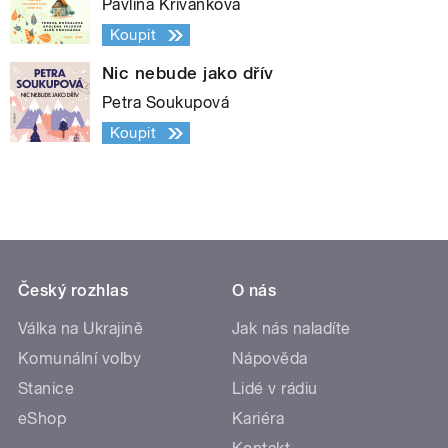
Pavlína Křivánková
Koupit
Nic nebude jako dřív
Petra Soukupová
Koupit
Český rozhlas
O nás
Válka na Ukrajině
Jak nás naladíte
Komunální volby
Nápověda
Stanice
Lidé v rádiu
eShop
Kariéra