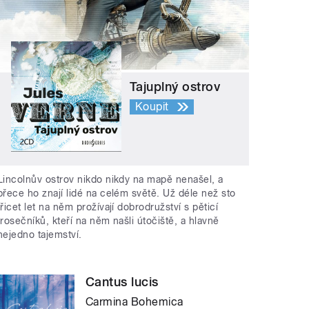
Tajuplný ostrov
Koupit
Lincolnův ostrov nikdo nikdy na mapě nenašel, a
přece ho znají lidé na celém světě. Už déle než sto
třicet let na něm prožívají dobrodružství s pěticí
trosečníků, kteří na něm našli útočiště, a hlavně
nejedno tajemství.
Cantus lucis
Carmina Bohemica