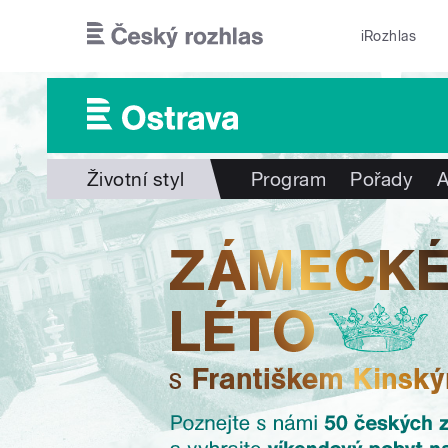
Přejít k hlavnímu obsahu
iRozhlas
Životní styl
Program
Pořady
A