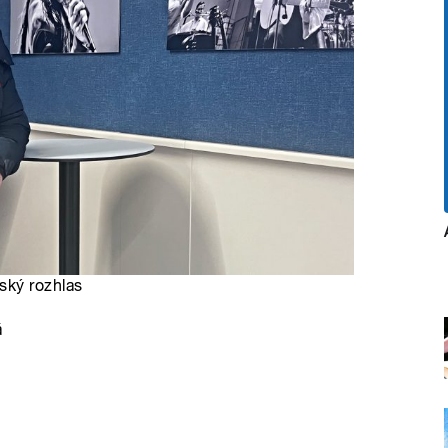
ský rozhlas
á