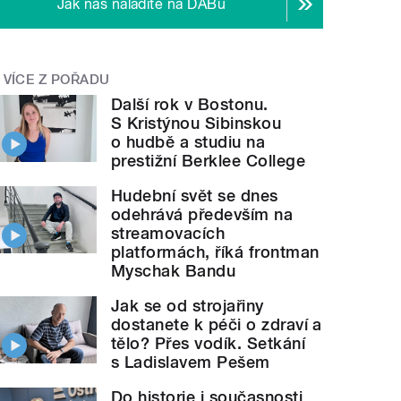
Jak nás naladíte na DABu
VÍCE Z POŘADU
Další rok v Bostonu.
S Kristýnou Sibinskou
o hudbě a studiu na
prestižní Berklee College
Hudební svět se dnes
odehrává především na
streamovacích
platformách, říká frontman
Myschak Bandu
Jak se od strojařiny
dostanete k péči o zdraví a
tělo? Přes vodík. Setkání
s Ladislavem Pešem
Do historie i současnosti