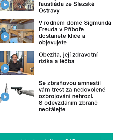
faustiáda ze Slezské
Ostravy
V rodném domě Sigmunda
Freuda v Příboře
dostanete klíče a
objevujete
Obezita, její zdravotní
rizika a léčba
Se zbraňovou amnestií
vám trest za nedovolené
ozbrojování nehrozí.
S odevzdáním zbraně
neotálejte