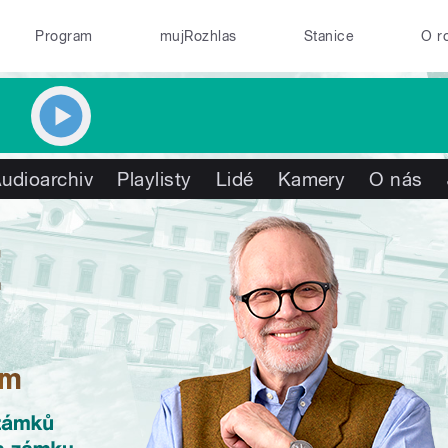
Program
mujRozhlas
Stanice
O r
udioarchiv
Playlisty
Lidé
Kamery
O nás