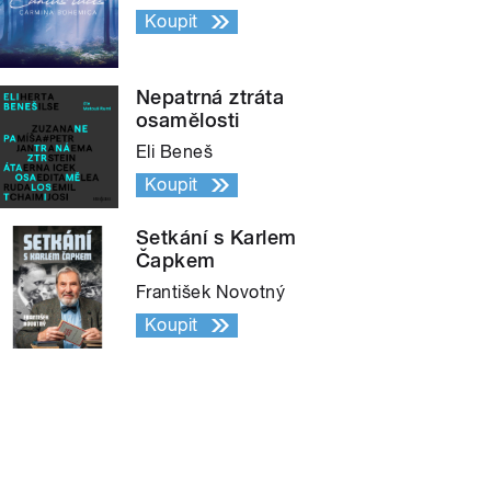
Koupit
Nepatrná ztráta
osamělosti
Eli Beneš
Koupit
Setkání s Karlem
Čapkem
František Novotný
Koupit