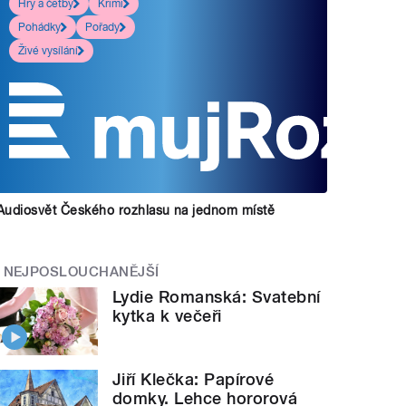
Hry a četby
Krimi
Pohádky
Pořady
Živé vysílání
Audiosvět Českého rozhlasu na jednom místě
NEJPOSLOUCHANĚJŠÍ
Lydie Romanská: Svatební
kytka k večeři
Jiří Klečka: Papírové
domky. Lehce hororová