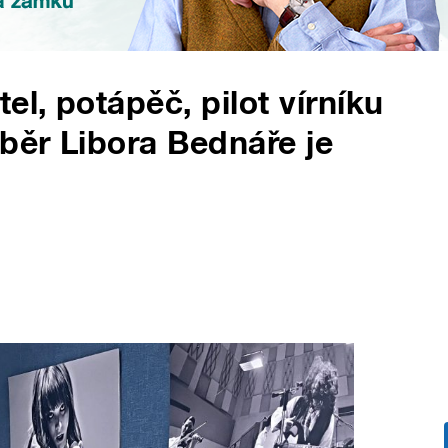
el, potápěč, pilot vírníku
áběr Libora Bednáře je