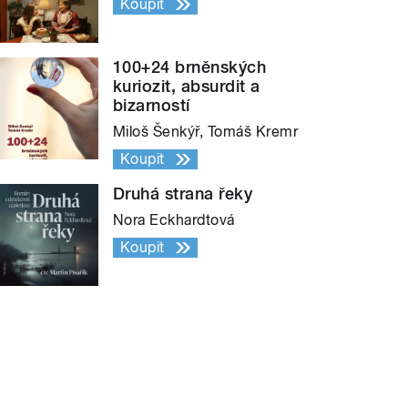
Koupit
100+24 brněnských
kuriozit, absurdit a
bizarností
Miloš Šenkýř, Tomáš Kremr
Koupit
Druhá strana řeky
Nora Eckhardtová
Koupit