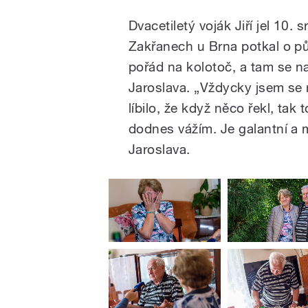
Dvacetiletý voják Jiří jel 10
Zakřanech u Brna potkal o půl
pořád na kolotoč, a tam se na
Jaroslava. „Vždycky jsem se na
líbilo, že když něco řekl, tak t
dodnes vážím. Je galantní a m
Jaroslava.