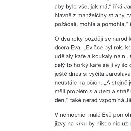
aby bylo vše, jak má,“ říká J
hlavně z manželčiny strany, t
požádali, mohla a pomohla,“ ří
O dva roky později se narodil
dcera Eva. „Evičce byl rok, 
udělaly kafe a koukaly na ni. 
celý to horký kafe se jí vyli
ještě dnes si vyčítá Jaroslav
neustále na očích. „A stejně 
měli problém s autem a strašn
den,“ také nerad vzpomíná Jiř
V nemocnici malé Evě pomohli
jizvy na krku by nikdo nic už