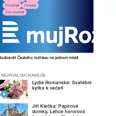
Pohádky
Pořady
Živé vysílání
Audiosvět Českého rozhlasu na jednom místě
NEJPOSLOUCHANĚJŠÍ
Lydie Romanská: Svatební
kytka k večeři
Jiří Klečka: Papírové
domky. Lehce hororová