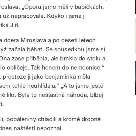
aroslava. „Oporu jsme měli v babičkách,
a už nepracovala. Kdykoli jsme ji
ká Jiří.
a dcera Miroslava a po deseti letech
když začala běhat. Se sousedkou jsme si
Ona zase přiběhla, ale brnkla do stolu a
lo do obličeje. Tak honem do nemocnice,“
a, přestože ji jako benjamínka měla
jsem tohle neuhlídala.“ „A to jsme ještě
ě lilo. Byla to nešťastná náhoda, blbej
í.
, popáleniny chladili a kromě drobné
 dnes naštěstí nepoznal.