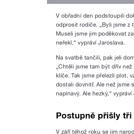
V obřadní den podstoupili dok
odprosit rodiče. „Byli jsme z 
Museli jsme jim poděkovat za
neřekl,“ vypráví Jaroslava.
Na svatbě tančili, pak jeli do
„Chtěli jsme tam být dřív než 
klíče. Tak jsme přelezli plot,
dostali dovnitř. Ale než jsme s
napínavý. Ale hezký,“ vypráví J
Postupně přišly tři
V září téhož roku se jim narod