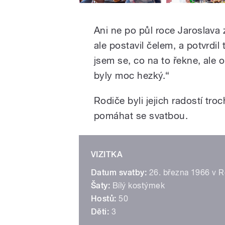
Ani ne po půl roce Jaroslava z
ale postavil čelem, a potvrdil
jsem se, co na to řekne, ale 
byly moc hezký.“
Rodiče byli jejich radostí tro
pomáhat se svatbou.
VIZITKA
Datum svatby:
26. března 1966 v Ro
Šaty:
Bílý kostýmek
Hostů:
50
Děti:
3