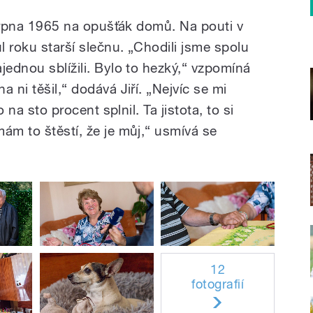
. srpna 1965 na opušťák domů. Na pouti v
 roku starší slečnu. „Chodili jsme spolu
jednou sblížili. Bylo to hezký,“ vzpomíná
 ni těšil,“ dodává Jiří. „Nejvíc se mi
o na sto procent splnil. Ta jistota, to si
ám to štěstí, že je můj,“ usmívá se
12
fotografií