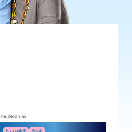
mujRozhlas
Hry a četby
Krimi