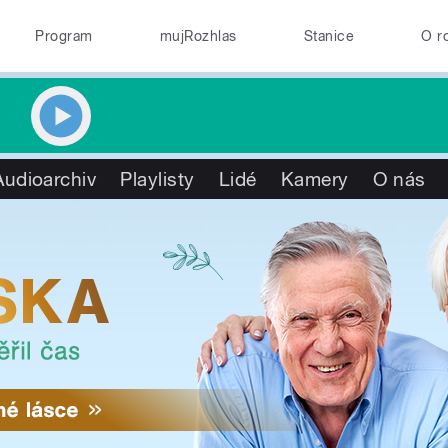
Program
mujRozhlas
Stanice
O r
Audioarchiv
Playlisty
Lidé
Kamery
O nás