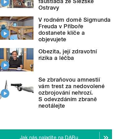
faustiáda ze Slezské
Ostravy
V rodném domě Sigmunda
Freuda v Příboře
dostanete klíče a
objevujete
Obezita, její zdravotní
rizika a léčba
Se zbraňovou amnestií
vám trest za nedovolené
ozbrojování nehrozí.
S odevzdáním zbraně
neotálejte
Jak nás naladíte na DABu