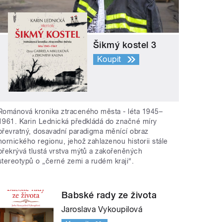
Šikmý kostel 3
Koupit
Románová kronika ztraceného města - léta 1945–
1961. Karin Lednická předkládá do značné míry
převratný, dosavadní paradigma měnící obraz
hornického regionu, jehož zahlazenou historii stále
překrývá tlustá vrstva mýtů a zakořeněných
stereotypů o „černé zemi a rudém kraji“.
Babské rady ze života
Jaroslava Vykoupilová