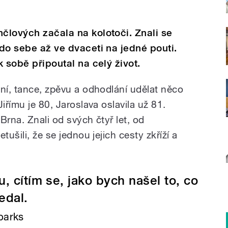
nčlových začala na kolotoči. Znali se
 do sebe až ve dvaceti na jedné pouti.
k sobě připoutal na celý život.
ění, tance, zpěvu a odhodlání udělat něco
iřímu je 80, Jaroslava oslavila už 81.
 Brna. Znali od svých čtyř let, od
tušili, že se jednou jejich cesty zkříží a
, cítím se, jako bych našel to, co
edal.
parks