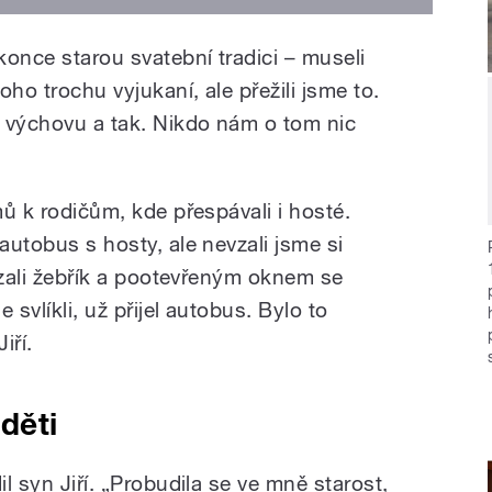
once starou svatební tradici – museli
toho trochu vyjukaní, ale přežili jsme to.
 výchovu a tak. Nikdo nám o tom nic
mů k rodičům, kde přespávali i hosté.
autobus s hosty, ale nevzali jsme si
 vzali žebřík a pootevřeným oknem se
e svlíkli, už přijel autobus. Bylo to
iří.
 děti
il syn Jiří. „Probudila se ve mně starost,