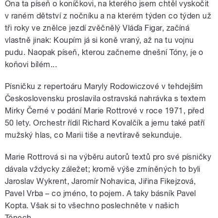
Ona ta píseň o koníčkovi, na kterého jsem chtěl vyskočit
v raném dětství z nočníku a na kterém týden co týden už
tři roky ve znělce jezdí zvěčnělý Vláďa Figar, začíná
vlastně jinak: Koupím já si koně vraný, až na tu vojnu
pudu. Naopak píseň, kterou začneme dnešní Tóny, je o
koňovi bílém...
Písničku z repertoáru Maryly Rodowiczové v tehdejším
Československu proslavila ostravská nahrávka s textem
Mirky Černé v podání Marie Rottrové v roce 1971, před
50 lety. Orchestr řídil Richard Kovalčík a jemu také patří
mužský hlas, co Marii tiše a nevtíravě sekunduje.
Marie Rottrová si na výběru autorů textů pro své písničky
dávala vždycky záležet; kromě výše zmíněných to byli
Jaroslav Wykrent, Jaromír Nohavica, Jiřina Fikejzová,
Pavel Vrba – co jméno, to pojem. A taky básník Pavel
Kopta. Však si to všechno poslechněte v našich
Tónech...