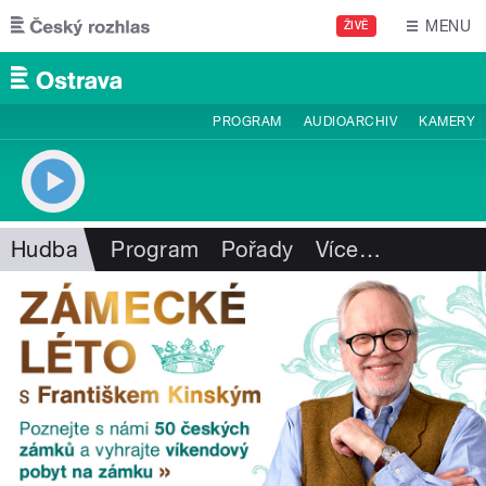
Přejít k hlavnímu obsahu
MENU
ŽIVĚ
PROGRAM
AUDIOARCHIV
KAMERY
Hudba
Program
Pořady
Více
…