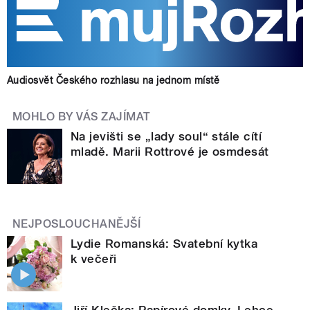
Audiosvět Českého rozhlasu na jednom místě
MOHLO BY VÁS ZAJÍMAT
Na jevišti se „lady soul“ stále cítí
mladě. Marii Rottrové je osmdesát
NEJPOSLOUCHANĚJŠÍ
Lydie Romanská: Svatební kytka
k večeři
Jiří Klečka: Papírové domky. Lehce