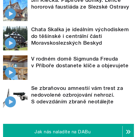
hororová faustiáda ze Slezské Ostravy
Chata Skalka je ideálním východiskem
do těšínské i centrální části
Moravskoslezských Beskyd
V rodném domě Sigmunda Freuda
v Příboře dostanete klíče a objevujete
Se zbraňovou amnestií vám trest za
nedovolené ozbrojování nehrozí.
S odevzdáním zbraně neotálejte
Jak nás naladíte na DABu