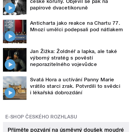
české koruny. Objevil se pak na
papírové dvacetikoruně
Anticharta jako reakce na Chartu 77.
Mnozí umělci podepsali pod nátlakem
Jan Žižka: Žoldnéř a lapka, ale také
výborný stratég s pověstí
neporazitelného vojevůdce
Svatá Hora a uctívání Panny Marie
vrátilo starci zrak. Potvrdili to svědci
i lékařská dobrozdání
E-SHOP ČESKÉHO ROZHLASU
Přijměte pozvání na úsměvný doušek moudré