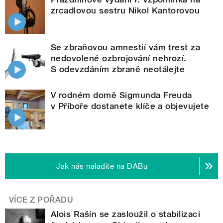
zrcadlovou sestru Nikol Kantorovou
Se zbraňovou amnestií vám trest za
nedovolené ozbrojování nehrozí.
S odevzdáním zbraně neotálejte
V rodném domě Sigmunda Freuda
v Příboře dostanete klíče a objevujete
Jak nás naladíte na DABu
VÍCE Z POŘADU
Alois Rašín se zasloužil o stabilizaci