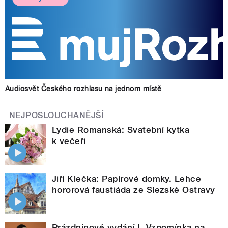
Audiosvět Českého rozhlasu na jednom místě
NEJPOSLOUCHANĚJŠÍ
Lydie Romanská: Svatební kytka
k večeři
Jiří Klečka: Papírové domky. Lehce
hororová faustiáda ze Slezské Ostravy
Prázdninové vydání I. Vzpomínka na