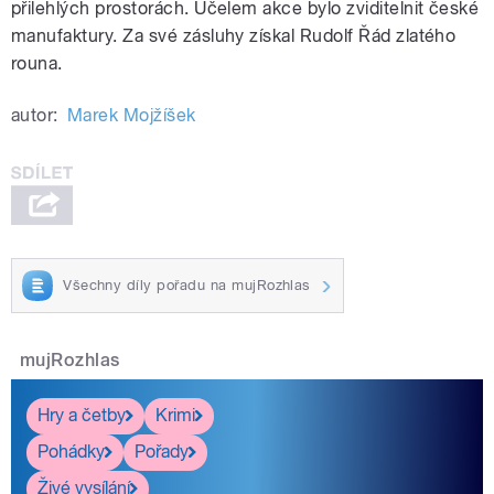
přilehlých prostorách. Účelem akce bylo zviditelnit české
manufaktury. Za své zásluhy získal Rudolf Řád zlatého
rouna.
autor:
Marek Mojžíšek
Všechny díly pořadu na mujRozhlas
mujRozhlas
Hry a četby
Krimi
Pohádky
Pořady
Živé vysílání