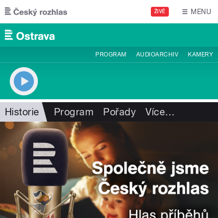
Přejít k hlavnímu obsahu
MENU
ŽIVĚ
PROGRAM
AUDIOARCHIV
KAMERY
Historie
Program
Pořady
Více
…