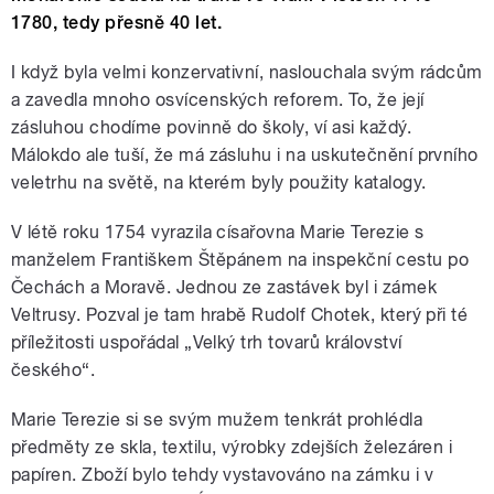
1780, tedy přesně 40 let.
I když byla velmi konzervativní, naslouchala svým rádcům
a zavedla mnoho osvícenských reforem. To, že její
zásluhou chodíme povinně do školy, ví asi každý.
Málokdo ale tuší, že má zásluhu i na uskutečnění prvního
veletrhu na světě, na kterém byly použity katalogy.
V létě roku 1754 vyrazila císařovna Marie Terezie s
manželem Františkem Štěpánem na inspekční cestu po
Čechách a Moravě. Jednou ze zastávek byl i zámek
Veltrusy. Pozval je tam hrabě Rudolf Chotek, který při té
příležitosti uspořádal „Velký trh tovarů království
českého“.
Marie Terezie si se svým mužem tenkrát prohlédla
předměty ze skla, textilu, výrobky zdejších železáren i
papíren. Zboží bylo tehdy vystavováno na zámku i v