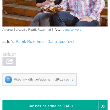
Andrea Šulcová a Patrik Rozehnal
|
foto:
Jana Volková
autoři:
Patrik Rozehnal
,
Dana Josefová
Všechny díly pořadu na mujRozhlas
Jak nás naladíte na DABu