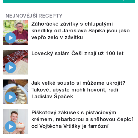
NEJNOVĚJŠÍ RECEPTY
Záhorácké závitky s chlupatými
knedlíky od Jaroslava Sapíka jsou jako
vepřo zelo v závitku
Lovecký salám Češi znají už 100 let
Jak velké sousto si můžeme ukrojit?
Takové, abyste mohli hovořit, radí
Ladislav Špaček
Piškotový zákusek s pistáciovým
krémem, rebarborou a sněhovou čepicí
od Vojtěcha Vrtišky je famózní