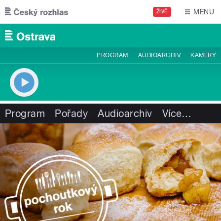
Přejít k hlavnímu obsahu
MENU
ŽIVĚ
PROGRAM
AUDIOARCHIV
KAMERY
Program
Pořady
Audioarchiv
Více
…