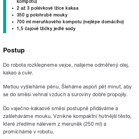
kompotu)
2 až 3 polévkové lžíce kakaa
350 g polohrubé mouky
700 ml meruňkového kompotu (nejlépe domácího)
1,5 čajové lžičky jedlé sody
Postup
Do robota rozklepneme vejce, nalijeme odměřený olej,
kakao a cukr.
Metlou vyšleháme pěnu. Šleháme aspoň pět minut, aby
se do směsi vehnal vzduch a suroviny dobře propojily.
Do vaječno-kakaové směsi postupně přidáváme a
zašleháváme mouku. Vznikne kompaktní hutnější těsto,
které zředíme nálevem z meruněk (250 ml) a
promícháme v robotu.