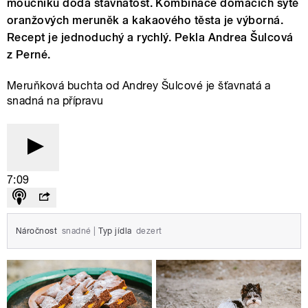
moučníku dodá šťavnatost. Kombinace domácích sytě
oranžových meruněk a kakaového těsta je výborná.
Recept je jednoduchý a rychlý. Pekla Andrea Šulcová
z Perné.
Meruňková buchta od Andrey Šulcové je šťavnatá a
snadná na přípravu
7:09
Náročnost
snadné
|
Typ jídla
dezert