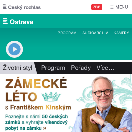
Přejít k hlavnímu obsahu
MENU
ŽIVĚ
PROGRAM
AUDIOARCHIV
KAMERY
Životní styl
Program
Pořady
Více
…