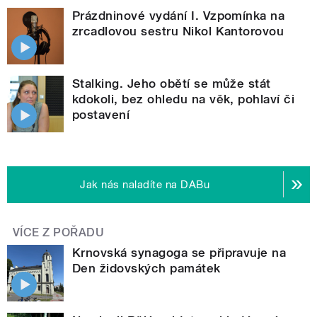
Prázdninové vydání I. Vzpomínka na
zrcadlovou sestru Nikol Kantorovou
Stalking. Jeho obětí se může stát
kdokoli, bez ohledu na věk, pohlaví či
postavení
Jak nás naladíte na DABu
VÍCE Z POŘADU
Krnovská synagoga se připravuje na
Den židovských památek