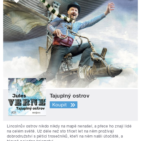
Tajuplný ostrov
Koupit
Lincolnův ostrov nikdo nikdy na mapě nenašel, a přece ho znají lidé
na celém světě. Už déle než sto třicet let na něm prožívají
dobrodružství s pěticí trosečníků, kteří na něm našli útočiště, a