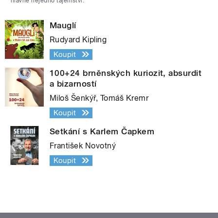
hlavně nejedno tajemství.
Mauglí
Rudyard Kipling
Koupit
100+24 brněnských kuriozit, absurdit
a bizarností
Miloš Šenkýř, Tomáš Kremr
Koupit
Setkání s Karlem Čapkem
František Novotný
Koupit