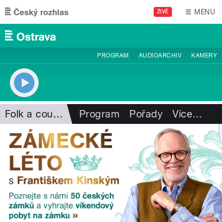
Přejít k hlavnímu obsahu
MENU
ŽIVĚ
PROGRAM
AUDIOARCHIV
KAMERY
Folk a country
Program
Pořady
Více
…