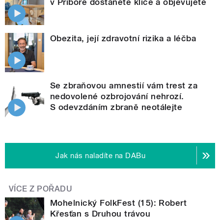
v Příboře dostanete klíče a objevujete
Obezita, její zdravotní rizika a léčba
Se zbraňovou amnestií vám trest za
nedovolené ozbrojování nehrozí.
S odevzdáním zbraně neotálejte
Jak nás naladíte na DABu
VÍCE Z POŘADU
Mohelnický FolkFest (15): Robert
Křesťan s Druhou trávou