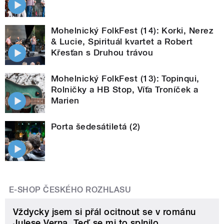
Mohelnický FolkFest (14): Korki, Nerez
& Lucie, Spirituál kvartet a Robert
Křesťan s Druhou trávou
Mohelnický FolkFest (13): Topinqui,
Rolničky a HB Stop, Víťa Troníček a
Marien
Porta šedesátiletá (2)
E-SHOP ČESKÉHO ROZHLASU
Vždycky jsem si přál ocitnout se v románu
Julese Verna. Teď se mi to splnilo.