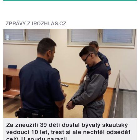
ZPRÁVY Z IROZHLAS.CZ
Za zneužití 39 dětí dostal bývalý skautský
vedoucí 10 let, trest si ale nechtěl odsedět
celý. U soudu narazil