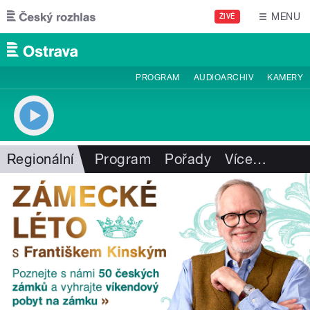
Přejít k hlavnímu obsahu
MENU
ŽIVĚ
PROGRAM
AUDIOARCHIV
KAMERY
Regionální
Program
Pořady
Více
…