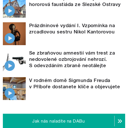
hororová faustiáda ze Slezské Ostravy
Prázdninové vydání I. Vzpomínka na
zrcadlovou sestru Nikol Kantorovou
Se zbraňovou amnestií vám trest za
nedovolené ozbrojování nehrozí.
S odevzdáním zbraně neotálejte
V rodném domě Sigmunda Freuda
v Příboře dostanete klíče a objevujete
Jak nás naladíte na DABu