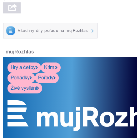
Všechny díly pořadu na mujRozhlas
mujRozhlas
Hry a četby
Krimi
Pohádky
Pořady
Živé vysílání