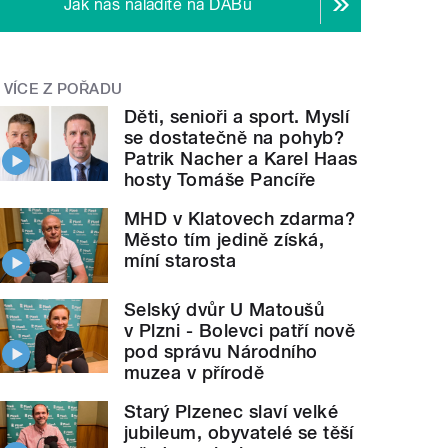
Jak nás naladíte na DABu
VÍCE Z POŘADU
Děti, senioři a sport. Myslí
se dostatečně na pohyb?
Patrik Nacher a Karel Haas
hosty Tomáše Pancíře
MHD v Klatovech zdarma?
Město tím jedině získá,
míní starosta
Selský dvůr U Matoušů
v Plzni - Bolevci patří nově
pod správu Národního
muzea v přírodě
Starý Plzenec slaví velké
jubileum, obyvatelé se těší