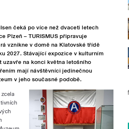
sen čeká po více než dvaceti letech
ce Plzeň – TURISMUS připravuje
rá vznikne v domě na Klatovské třídě
ku 2027. Stávající expozice v kulturním
 uzavře na konci května letošního
vřením mají návštěvníci jedinečnou
zeum v jeho současné podobě.
 zcela
tivních
ových
m
 Muzeum