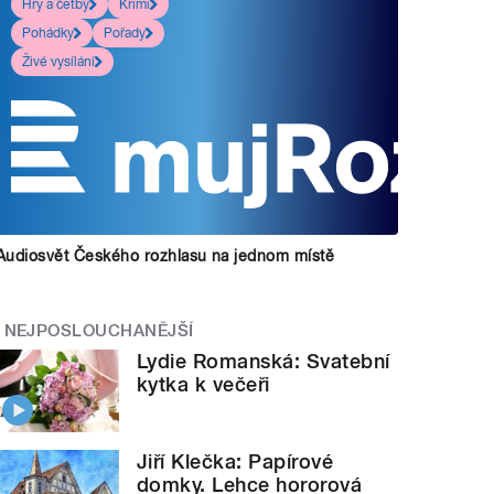
Hry a četby
Krimi
Pohádky
Pořady
Živé vysílání
Audiosvět Českého rozhlasu na jednom místě
NEJPOSLOUCHANĚJŠÍ
Lydie Romanská: Svatební
kytka k večeři
Jiří Klečka: Papírové
domky. Lehce hororová