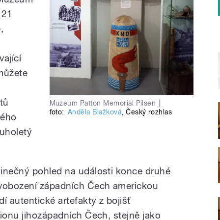
 21
,
ající
 můžete
tů
Muzeum Patton Memorial Pilsen
|
foto:
Anděla Blažková
,
Český rozhlas
kého
ouholetý
dinečný pohled na události konce druhé
svobození západních Čech americkou
í autentické artefakty z bojišť
gionu jihozápadních Čech, stejně jako