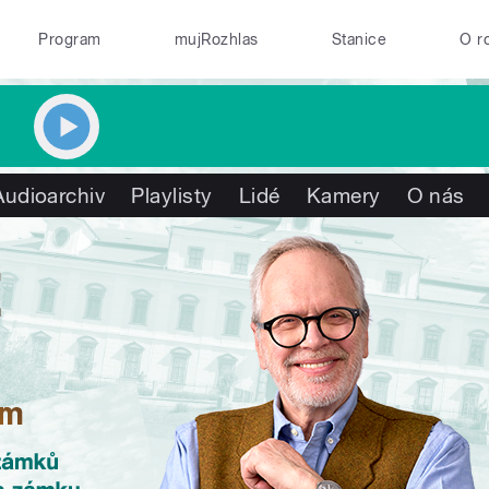
Program
mujRozhlas
Stanice
O r
Audioarchiv
Playlisty
Lidé
Kamery
O nás