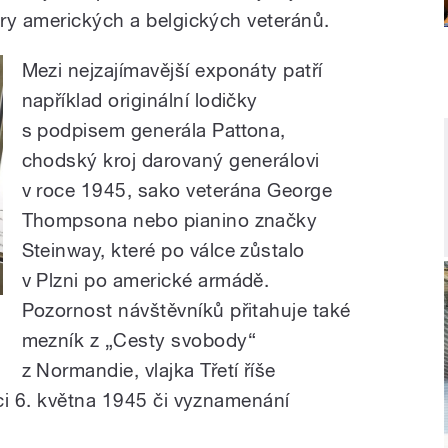
ry amerických a belgických veteránů.
Mezi nejzajímavější exponáty patří
například originální lodičky
s podpisem generála Pattona,
chodský kroj darovaný generálovi
v roce 1945, sako veterána George
Thompsona nebo pianino značky
Steinway, které po válce zůstalo
v Plzni po americké armádě.
Pozornost návštěvníků přitahuje také
mezník z „Cesty svobody“
z Normandie, vlajka Třetí říše
ci 6. května 1945 či vyznamenání