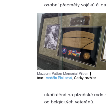
osobní předměty vojáků či da
Muzeum Patton Memorial Pilsen
|
foto:
Anděla Blažková
,
Český rozhlas
ukořistěná na plzeňské radni
od belgických veteránů.