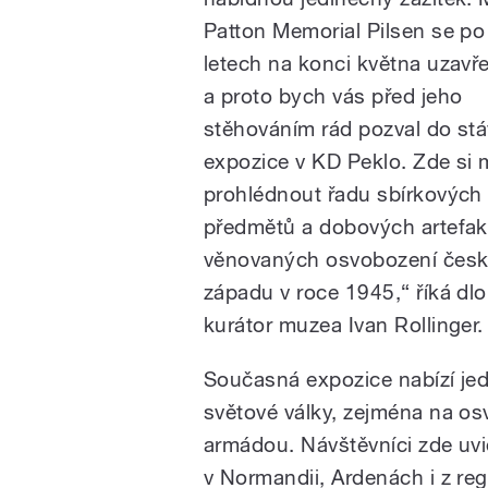
Patton Memorial Pilsen se po
letech na konci května uzavře
a proto bych vás před jeho
stěhováním rád pozval do stáv
expozice v KD Peklo. Zde si
prohlédnout řadu sbírkových
předmětů a dobových artefak
věnovaných osvobození čes
západu v roce 1945,“ říká dl
kurátor muzea Ivan Rollinger.
Současná expozice nabízí je
světové války, zejména na o
armádou. Návštěvníci zde uvid
v Normandii, Ardenách i z re