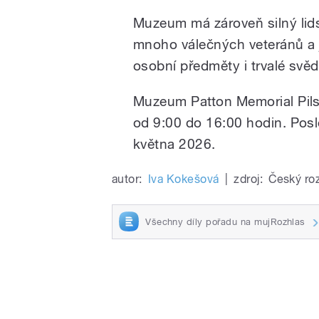
Muzeum má zároveň silný lidsk
mnoho válečných veteránů a j
osobní předměty i trvalé svě
Muzeum Patton Memorial Pilse
od 9:00 do 16:00 hodin. Posle
května 2026.
autor:
Iva Kokešová
|
zdroj:
Český ro
Všechny díly pořadu na mujRozhlas