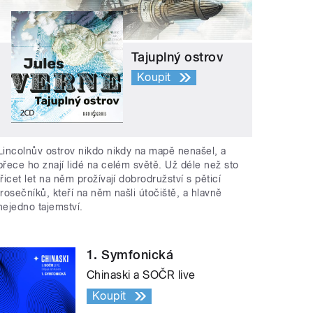
Tajuplný ostrov
Koupit
Lincolnův ostrov nikdo nikdy na mapě nenašel, a
přece ho znají lidé na celém světě. Už déle než sto
třicet let na něm prožívají dobrodružství s pěticí
trosečníků, kteří na něm našli útočiště, a hlavně
nejedno tajemství.
1. Symfonická
Chinaski a SOČR live
Koupit