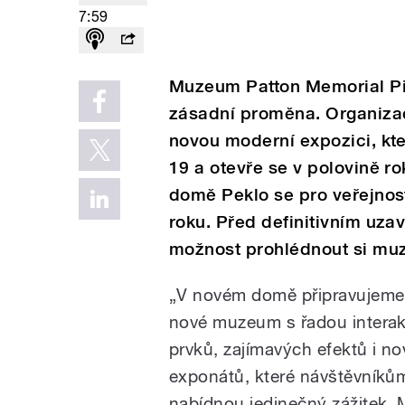
7:59
Muzeum Patton Memorial Pil
zásadní proměna. Organiza
novou moderní expozici, kte
19 a otevře se v polovině ro
domě Peklo se pro veřejnost
roku. Před definitivním uza
možnost prohlédnout si mu
„V novém domě připravujeme
nové muzeum s řadou interak
prvků, zajímavých efektů i n
exponátů, které návštěvníků
nabídnou jedinečný zážitek.