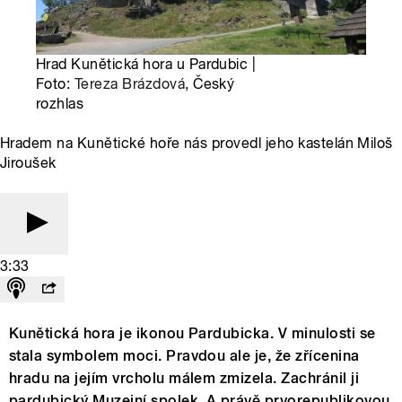
Hrad Kunětická hora u Pardubic |
Foto:
Tereza Brázdová
, Český
rozhlas
Hradem na Kunětické hoře nás provedl jeho kastelán Miloš
Jiroušek
3:33
Kunětická hora je ikonou Pardubicka. V minulosti se
stala symbolem moci. Pravdou ale je, že zřícenina
hradu na jejím vrcholu málem zmizela. Zachránil ji
pardubický Muzejní spolek. A právě prvorepublikovou