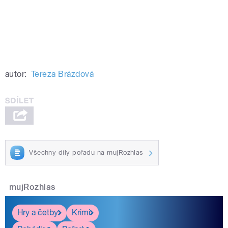
autor:
Tereza Brázdová
Všechny díly pořadu na mujRozhlas
mujRozhlas
Hry a četby
Krimi