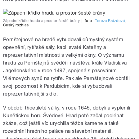
Západní křídlo hradu a prostor šesté brány
|
foto:
Tereza Brázdová
,
Český rozhlas
Pernštejnové na hradě vybudovali důmyslný systém
opevnění, rytířské sály, kapli svaté Kateřiny a
reprezentativní místnosti s velkými okny. O významu
hradu za Pernštejnů svědčí i návštěva krále Vladislava
Jagellonského v roce 1497, spojená s pasováním
Vilémových synů na rytíře. Pak ale Pernštejnové obrátili
svoji pozornost k Pardubicím, kde si vybudovali
reprezentativnější sídlo.
V období třicetileté války, v roce 1645, dobyli a vyplenili
Kunětickou horu Švédové. Hrad poté začal podléhat
zkáze, což ještě víc urychlila těžba kamene a také
rozebírání hradního paláce na stavební materiál.
Jihozápadní část hradu se na sklonku 19. století dokonce