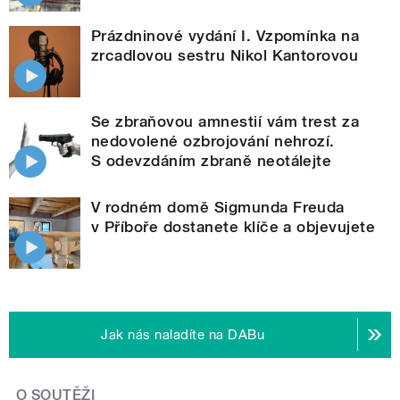
Prázdninové vydání I. Vzpomínka na
zrcadlovou sestru Nikol Kantorovou
Se zbraňovou amnestií vám trest za
nedovolené ozbrojování nehrozí.
S odevzdáním zbraně neotálejte
V rodném domě Sigmunda Freuda
v Příboře dostanete klíče a objevujete
Jak nás naladíte na DABu
O SOUTĚŽI