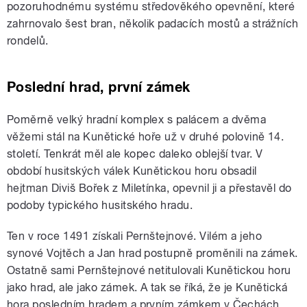
pozoruhodnému systému středověkého opevnění, které
zahrnovalo šest bran, několik padacích mostů a strážních
rondelů.
Poslední hrad, první zámek
Poměrně velký hradní komplex s palácem a dvěma
věžemi stál na Kunětické hoře už v druhé polovině 14.
století. Tenkrát měl ale kopec daleko oblejší tvar. V
období husitských válek Kunětickou horu obsadil
hejtman Diviš Bořek z Miletínka, opevnil ji a přestavěl do
podoby typického husitského hradu.
Ten v roce 1491 získali Pernštejnové. Vilém a jeho
synové Vojtěch a Jan hrad postupně proměnili na zámek.
Ostatně sami Pernštejnové netitulovali Kunětickou horu
jako hrad, ale jako zámek. A tak se říká, že je Kunětická
hora posledním hradem a prvním zámkem v Čechách.