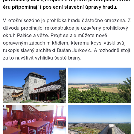
éru připomínají i poslední stavební úpravy hradu.
V letošní sezóně je prohlídka hradu částečně omezená. Z
důvodu probíhající rekonstrukce je uzavřený prohlídkový
okruh Paláce a věže. Projít se ale můžete nově
opraveným západním křídlem, kterému kdysi vtiskl svůj
rukopis slavný architekt Dušan Jurkovič. A rozhodně stojí
za to navštívit vyhlídku šesté brány.