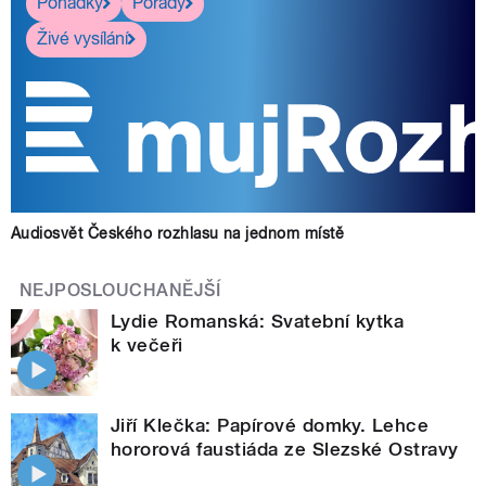
Pohádky
Pořady
Živé vysílání
Audiosvět Českého rozhlasu na jednom místě
NEJPOSLOUCHANĚJŠÍ
Lydie Romanská: Svatební kytka
k večeři
Jiří Klečka: Papírové domky. Lehce
hororová faustiáda ze Slezské Ostravy