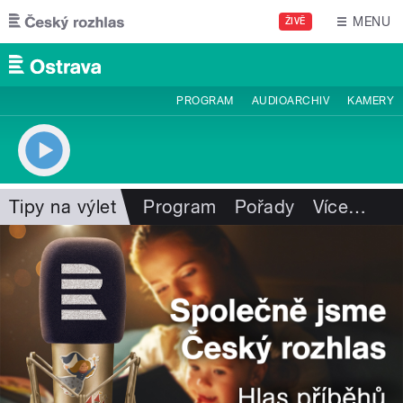
Přejít k hlavnímu obsahu
MENU
ŽIVĚ
PROGRAM
AUDIOARCHIV
KAMERY
Tipy na výlet
Program
Pořady
Více
…