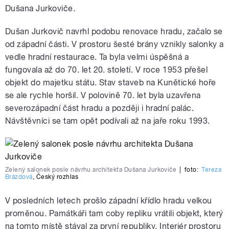
Dušana Jurkoviče.
Dušan Jurkovič navrhl podobu renovace hradu, začalo se
od západní části. V prostoru šesté brány vznikly salonky a
vedle hradní restaurace. Ta byla velmi úspěšná a
fungovala až do 70. let 20. století. V roce 1953 přešel
objekt do majetku státu. Stav staveb na Kunětické hoře
se ale rychle horšil. V polovině 70. let byla uzavřena
severozápadní část hradu a později i hradní palác.
Návštěvníci se tam opět podívali až na jaře roku 1993.
Zelený salonek posle návrhu architekta Dušana Jurkoviče
|
foto:
Tereza
Brázdová
,
Český rozhlas
V posledních letech prošlo západní křídlo hradu velkou
proměnou. Památkáři tam coby repliku vrátili objekt, který
na tomto místě stával za první republiky. Interiér prostoru