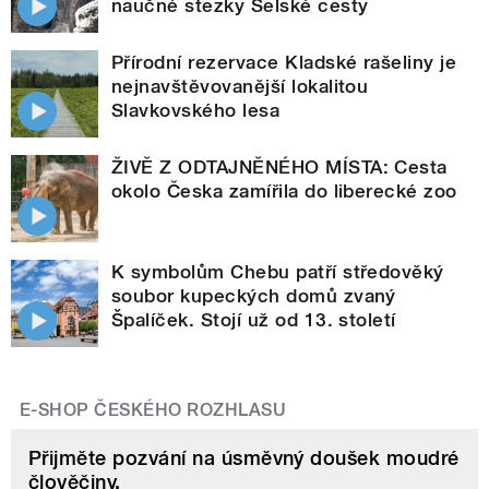
naučné stezky Selské cesty
Přírodní rezervace Kladské rašeliny je
nejnavštěvovanější lokalitou
Slavkovského lesa
ŽIVĚ Z ODTAJNĚNÉHO MÍSTA: Cesta
okolo Česka zamířila do liberecké zoo
K symbolům Chebu patří středověký
soubor kupeckých domů zvaný
Špalíček. Stojí už od 13. století
E-SHOP ČESKÉHO ROZHLASU
Přijměte pozvání na úsměvný doušek moudré
člověčiny.