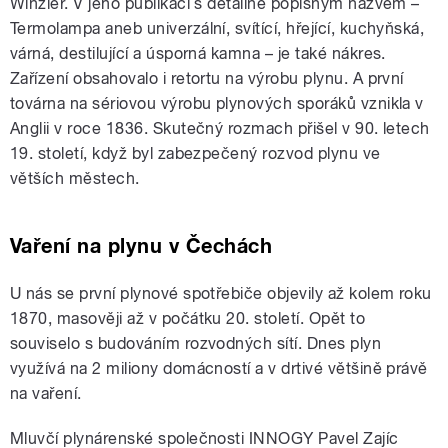
Winzler. V jeho publikaci s detailně popisným názvem –
Termolampa aneb univerzální, svítící, hřející, kuchyňská,
várná, destilující a úsporná kamna – je také nákres.
Zařízení obsahovalo i retortu na výrobu plynu. A první
továrna na sériovou výrobu plynových sporáků vznikla v
Anglii v roce 1836. Skutečný rozmach přišel v 90. letech
19. století, když byl zabezpečený rozvod plynu ve
větších městech.
Vaření na plynu v Čechách
U nás se první plynové spotřebiče objevily až kolem roku
1870, masověji až v počátku 20. století. Opět to
souviselo s budováním rozvodných sítí. Dnes plyn
využívá na 2 miliony domácností a v drtivé většině právě
na vaření.
Mluvčí plynárenské společnosti INNOGY Pavel Zajíc