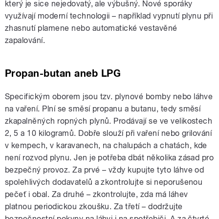
který je sice nejedovatý, ale výbušný. Nové sporáky
využívají moderní technologii – například vypnutí plynu při
zhasnutí plamene nebo automatické vestavěné
zapalování.
Propan-butan aneb LPG
Specifickým oborem jsou tzv. plynové bomby nebo láhve
na vaření. Plní se směsí propanu a butanu, tedy směsí
zkapalněných ropných plynů. Prodávají se ve velikostech
2, 5 a 10 kilogramů. Dobře slouží při vaření nebo grilování
v kempech, v karavanech, na chalupách a chatách, kde
není rozvod plynu. Jen je potřeba dbát několika zásad pro
bezpečný provoz. Za prvé – vždy kupujte tyto láhve od
spolehlivých dodavatelů a zkontrolujte si neporušenou
pečeť i obal. Za druhé – zkontrolujte, zda má láhev
platnou periodickou zkoušku. Za třetí – dodržujte
bezpečnostní pokyny na láhvi i na spotřebiči. A za čtvrté