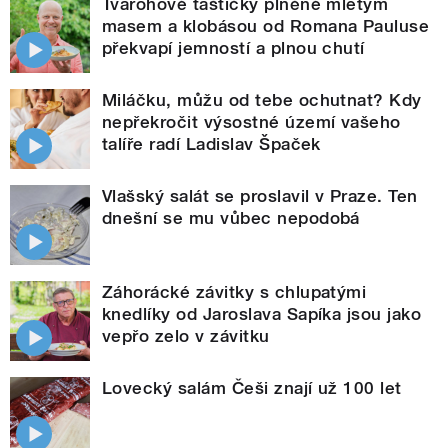
Tvarohové taštičky plněné mletým
masem a klobásou od Romana Pauluse
překvapí jemností a plnou chutí
Miláčku, můžu od tebe ochutnat? Kdy
nepřekročit výsostné území vašeho
talíře radí Ladislav Špaček
Vlašský salát se proslavil v Praze. Ten
dnešní se mu vůbec nepodobá
Záhorácké závitky s chlupatými
knedlíky od Jaroslava Sapíka jsou jako
vepřo zelo v závitku
Lovecký salám Češi znají už 100 let