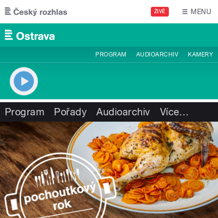
Přejít k hlavnímu obsahu
MENU
ŽIVĚ
PROGRAM
AUDIOARCHIV
KAMERY
Program
Pořady
Audioarchiv
Více
…