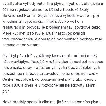
uvádí velké výhody vaření na plynu – rychlost, efektivita a
účinná regulace plamene. Učitel z hotelové školy
Bukaschool Roman Sejval uznává výhodu v ceně – plyn
je jedním z nejlevnějších médií. Ale ve velkém
restauračním provozu je problémem tzv. zbytkové teplo,
které kuchyni zaplavuje. Musí nastoupit kvalitní
vzduchotechnika. V domácích podmínkách bychom měli
pamatovat na větrání.
Plyn byl původně využívaný ke svícení – odtud i český
název svítiplyn. Pozdější využití v domácnostech s sebou
neslo riziko otrav – ať už úmyslných nebo způsobených
nešťastnou náhodou či závadou. To už dnes nehrozí, v
České republice bylo používání svítiplynu ukončeno v
roce 1996 a dnes je v rozvodné síti nejedovatý zemní
plyn.
Nové modely sporáků eliminují jiné riziko zemního plynu,