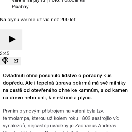
Vaření na plynu | Foto:
Fotobanka
Pixabay
Na plynu vaříme už víc než 200 let
3:45
Ovládnutí ohně posunulo lidstvo o pořádný kus
dopředu. Ale i tepelná úprava pokrmů má své milníky
na cestě od otevřeného ohně ke kamnům, a od kamen
na dřevo nebo uhlí, k elektřině a plynu.
Prvním plynovým přístrojem na vaření byla tzv.
termolampa, kterou už kolem roku 1802 sestrojilo víc
vynálezců, nejčastěji uváděný je Zachäeus Andreas