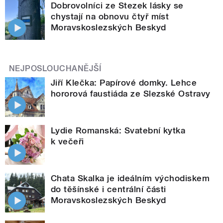
Dobrovolníci ze Stezek lásky se
chystají na obnovu čtyř míst
Moravskoslezských Beskyd
NEJPOSLOUCHANĚJŠÍ
Jiří Klečka: Papírové domky. Lehce
hororová faustiáda ze Slezské Ostravy
Lydie Romanská: Svatební kytka
k večeři
Chata Skalka je ideálním východiskem
do těšínské i centrální části
Moravskoslezských Beskyd