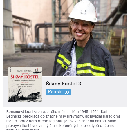
Šikmý kostel 3
Koupit
Románová kronika ztraceného města - léta 1945–1961. Karin
Lednická předkládá do značné míry převratný, dosavadní paradigma
měnící obraz hornického regionu, jehož zahlazenou historii stále
překrývá tlustá vrstva mýtů a zakořeněných stereotypů o „černé