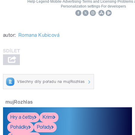
autor:
Romana Kubicová
Všechny díly pořadu na mujRozhlas
mujRozhlas
Hry a četby
Krimi
Pohádky
Pořady