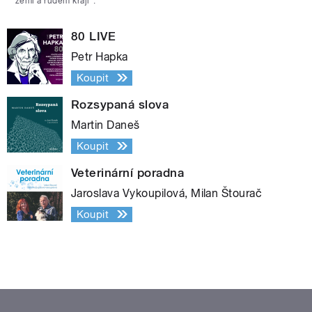
zemi a rudém kraji“.
80 LIVE
Petr Hapka
Koupit
Rozsypaná slova
Martin Daneš
Koupit
Veterinární poradna
Jaroslava Vykoupilová, Milan Štourač
Koupit