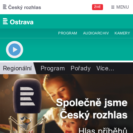
Přejít k hlavnímu obsahu
MENU
ŽIVĚ
PROGRAM
AUDIOARCHIV
KAMERY
Regionální
Program
Pořady
Více
…