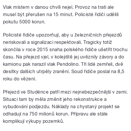
Vlak místem v danou chvíli nejel. Provoz na trati ale
musel být přerušen na 15 minut. Policisté řidiči udělili
pokutu 5000 korun.
Policisté řidiče upozorňují, aby u železničních přejezdů
neriskovali a signalizaci respektovali. Tragicky totiž
skončila v roce 2015 snaha polského řidiče ušetřit trochu
času. Na přejezd vjel, v kolejiště jej uvěznily závory a do
kamionu pak narazil vlak Pendolino. Tři lidé zemřeli, dvě
desítky dalších utrpěly zranění. Soud řidiče poslal na 8,5
roku do vězení.
Přejezd ve Studénce patří mezi nejnebezpečnější v zemi.
Situaci tam by měla změnit jeho rekonstrukce a
vybudování podjezdu. Náklady na chystaný projekt se
odhadují na 750 milionů korun. Přípravu ale stále
komplikují výkupy pozemků.