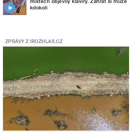
místech objevily klavíry. Zahrát si může
kdokoli
ZPRÁVY Z IROZHLAS.CZ