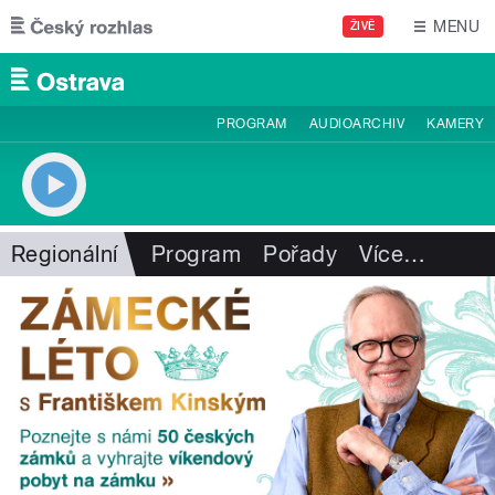
Přejít k hlavnímu obsahu
MENU
ŽIVĚ
PROGRAM
AUDIOARCHIV
KAMERY
Regionální
Program
Pořady
Více
…