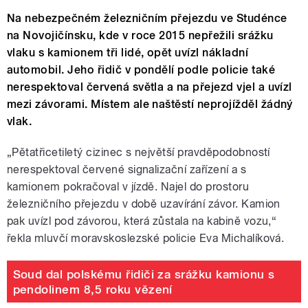
Na nebezpečném železničním přejezdu ve Studénce
na Novojičínsku, kde v roce 2015 nepřežili srážku
vlaku s kamionem tři lidé, opět uvízl nákladní
automobil. Jeho řidič v pondělí podle policie také
nerespektoval červená světla a na přejezd vjel a uvízl
mezi závorami. Místem ale naštěstí neprojížděl žádný
vlak.
„Pětatřicetiletý cizinec s největší pravděpodobností
nerespektoval červené signalizační zařízení a s
kamionem pokračoval v jízdě. Najel do prostoru
železničního přejezdu v době uzavírání závor. Kamion
pak uvízl pod závorou, která zůstala na kabině vozu,“
řekla mluvčí moravskoslezské policie Eva Michalíková.
Soud dal polskému řidiči za srážku kamionu s
pendolinem 8,5 roku vězení