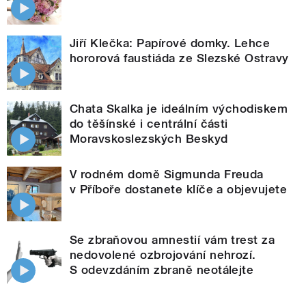
Jiří Klečka: Papírové domky. Lehce
hororová faustiáda ze Slezské Ostravy
Chata Skalka je ideálním východiskem
do těšínské i centrální části
Moravskoslezských Beskyd
V rodném domě Sigmunda Freuda
v Příboře dostanete klíče a objevujete
Se zbraňovou amnestií vám trest za
nedovolené ozbrojování nehrozí.
S odevzdáním zbraně neotálejte