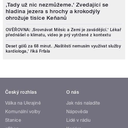
‚Tady už nic nezmůžeme.‘ Zvedající se
hladina jezera s hrochy a krokodýly
ohrožuje tisíce Keňanů
OVĚŘOVNA: ‚Srovnávat Měsíc a Zemi je zavádějící.‘ Lékař
přednášel o klimatu, video je prý vytržené z kontextu
Deset gólů za 68 minut. ,Naštěstí nemusím využívat služby
kardiologa,‘ říká Frťala
Český rozhlas
O nás
Válka na Ukrajině
Jak nás naladíte
Komunální volby
Nápověda
Stanice
Lidé v rádiu