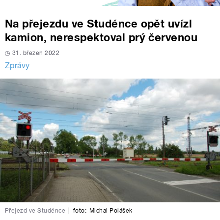
Na přejezdu ve Studénce opět uvízl
kamion, nerespektoval prý červenou
31. březen 2022
Zprávy
Přejezd ve Studénce
|
foto:
Michal Polášek