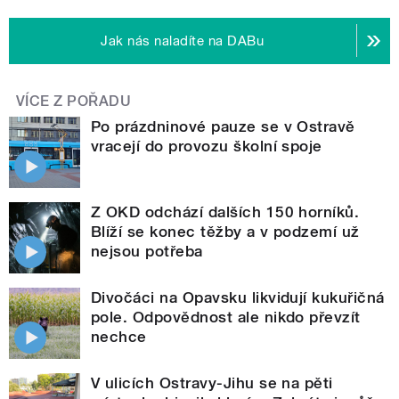
Jak nás naladíte na DABu
VÍCE Z POŘADU
Po prázdninové pauze se v Ostravě
vracejí do provozu školní spoje
Z OKD odchází dalších 150 horníků.
Blíží se konec těžby a v podzemí už
nejsou potřeba
Divočáci na Opavsku likvidují kukuřičná
pole. Odpovědnost ale nikdo převzít
nechce
V ulicích Ostravy-Jihu se na pěti