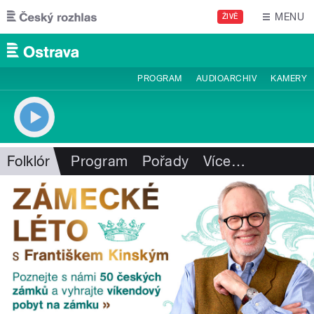
Přejít k hlavnímu obsahu
MENU
ŽIVĚ
PROGRAM
AUDIOARCHIV
KAMERY
Folklór
Program
Pořady
Více
…