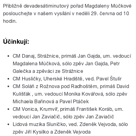
Přibližně devadesátiminutový pořad Magdaleny Múčkové
poslouchejte v našem vysílání v neděli 29. června od 10
hodin.
Účinkují:
CM Danaj, Strážnice, primáš Jan Gajda, um. vedoucí
Magdalena Múčková, sólo zpěv Jan Gajda, Petr
Galečka a zpěváci ze Strážnice
CM Husličky, Uherské Hradiště, ved. Pavel Štulír
CM Soláň z Rožnova pod Radhoštěm, primáš David
Kulišťák , um. vedoucí Monika Kovářová, sólo zpěv
Michaela Bařinová a Pavel Ptáček
CM Vonica, Krumvíř, primáš František Koráb, um.
vedoucí Jan Zaviačič, sólo zpěv Jan Zaviačič
Lidová muzika Sluníčko, ved. Zdeněk Vejvoda, sólo
zpěv Jiří Kysilko a Zdeněk Vejvoda