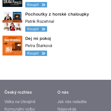
Koupit
Pochoutky z horské chaloupky
Patrik Rozehnal
Koupit
Dej mi pokoj
Petra Štarková
Koupit
Český rozhlas
O nás
Válka na Ukrajině
Jak nás naladíte
Komunální volby
Nápověda