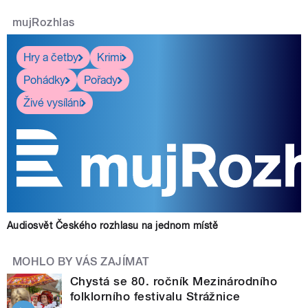
mujRozhlas
Hry a četby
Krimi
Pohádky
Pořady
Živé vysílání
Audiosvět Českého rozhlasu na jednom místě
MOHLO BY VÁS ZAJÍMAT
Chystá se 80. ročník Mezinárodního
folklorního festivalu Strážnice