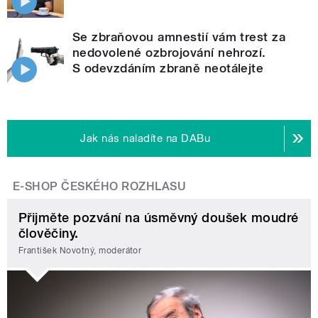
Se zbraňovou amnestií vám trest za
nedovolené ozbrojování nehrozí.
S odevzdáním zbraně neotálejte
Jak nás naladíte na DABu
E-SHOP ČESKÉHO ROZHLASU
Přijměte pozvání na úsměvný doušek moudré
člověčiny.
František Novotný, moderátor