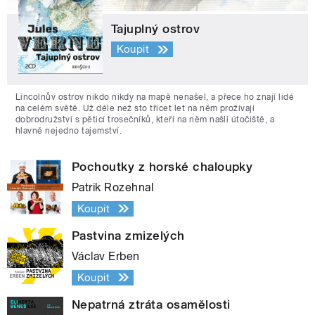
Tajuplný ostrov
Koupit
Lincolnův ostrov nikdo nikdy na mapě nenašel, a přece ho znají lidé
na celém světě. Už déle než sto třicet let na něm prožívají
dobrodružství s pěticí trosečníků, kteří na něm našli útočiště, a
hlavně nejedno tajemství.
Pochoutky z horské chaloupky
Patrik Rozehnal
Koupit
Pastvina zmizelých
Václav Erben
Koupit
Nepatrná ztráta osamělosti