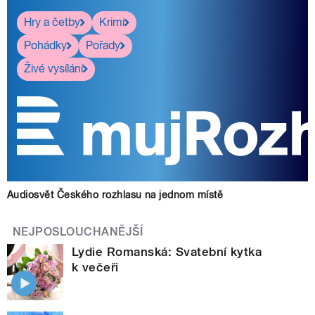
Hry a četby
Krimi
Pohádky
Pořady
Živé vysílání
Audiosvět Českého rozhlasu na jednom místě
NEJPOSLOUCHANĚJŠÍ
Lydie Romanská: Svatební kytka
k večeři