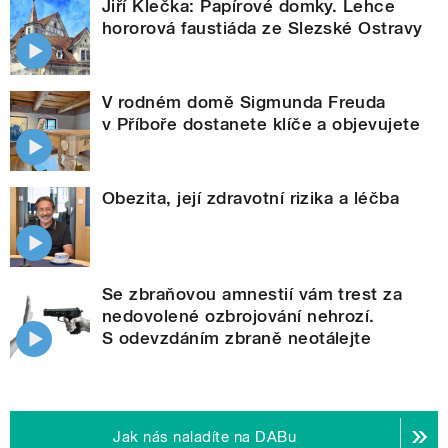
Jiří Klečka: Papírové domky. Lehce
hororová faustiáda ze Slezské Ostravy
V rodném domě Sigmunda Freuda
v Příboře dostanete klíče a objevujete
Obezita, její zdravotní rizika a léčba
Se zbraňovou amnestií vám trest za
nedovolené ozbrojování nehrozí.
S odevzdáním zbraně neotálejte
Jak nás naladíte na DABu