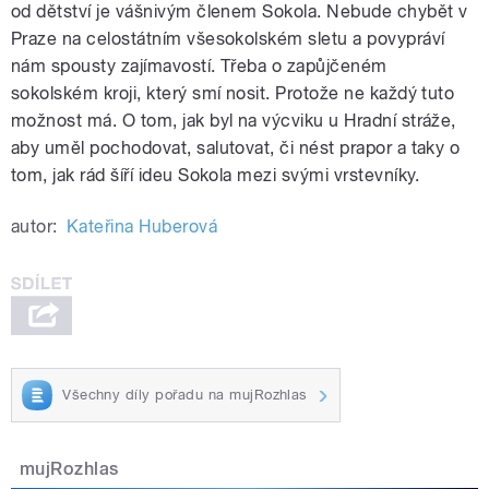
od dětství je vášnivým členem Sokola. Nebude chybět v
Praze na celostátním všesokolském sletu a povypráví
nám spousty zajímavostí. Třeba o zapůjčeném
sokolském kroji, který smí nosit. Protože ne každý tuto
možnost má. O tom, jak byl na výcviku u Hradní stráže,
aby uměl pochodovat, salutovat, či nést prapor a taky o
tom, jak rád šíří ideu Sokola mezi svými vrstevníky.
autor:
Kateřina Huberová
Všechny díly pořadu na mujRozhlas
mujRozhlas