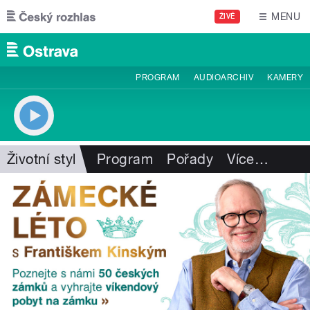
Přejít k hlavnímu obsahu
MENU
ŽIVĚ
PROGRAM
AUDIOARCHIV
KAMERY
Životní styl
Program
Pořady
Více
…