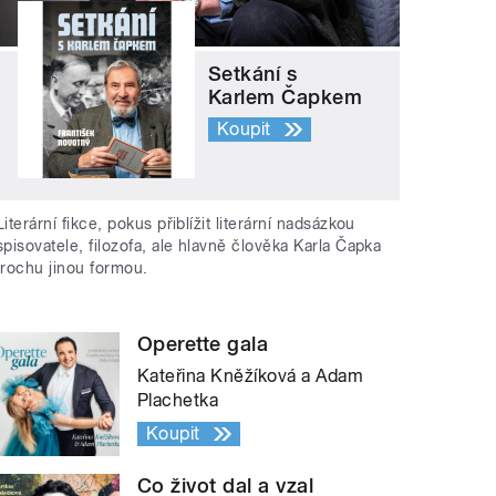
Setkání s
Karlem Čapkem
Koupit
Literární fikce, pokus přiblížit literární nadsázkou
spisovatele, filozofa, ale hlavně člověka Karla Čapka
trochu jinou formou.
Operette gala
Kateřina Kněžíková a Adam
Plachetka
Koupit
Co život dal a vzal