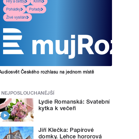
Hry a četby
Krimi
Pohádky
Pořady
Živé vysílání
Audiosvět Českého rozhlasu na jednom místě
NEJPOSLOUCHANĚJŠÍ
Lydie Romanská: Svatební
kytka k večeři
Jiří Klečka: Papírové
domky. Lehce hororová