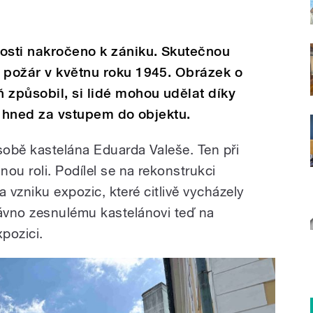
losti nakročeno k zániku. Skutečnou
 požár v květnu roku 1945. Obrázek o
 způsobil, si lidé mohou udělat díky
je hned za vstupem do objektu.
obě kastelána Eduarda Valeše. Ten při
u roli. Podílel se na rekonstrukci
 a vzniku expozic, které citlivě vycházely
ávno zesnulému kastelánovi teď na
xpozici.