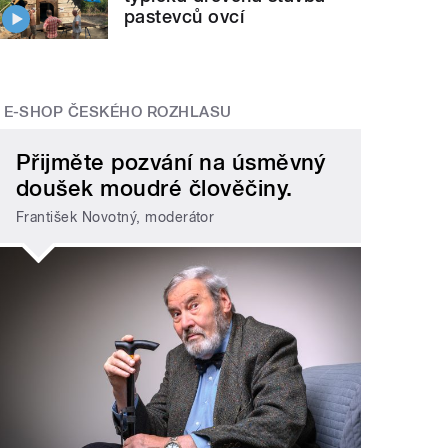
pastevců ovcí
E-SHOP ČESKÉHO ROZHLASU
Přijměte pozvání na úsměvný
doušek moudré člověčiny.
František Novotný, moderátor