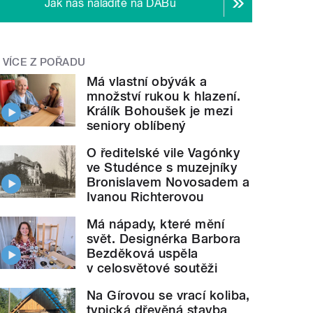
Jak nás naladíte na DABu
VÍCE Z POŘADU
Má vlastní obývák a
množství rukou k hlazení.
Králík Bohoušek je mezi
seniory oblíbený
O ředitelské vile Vagónky
ve Studénce s muzejníky
Bronislavem Novosadem a
Ivanou Richterovou
Má nápady, které mění
svět. Designérka Barbora
Bezděková uspěla
v celosvětové soutěži
Na Gírovou se vrací koliba,
typická dřevěná stavba