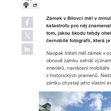
Zámek v Bílovci měl v minu
katastrofu pro něj znamenal
tom, jakou škodu tehdy oheň
černobílé fotografii, která 
Naopak štěstí měl zámek v os
obnově zámku sehrál významno
interiérů, navrácení mobiliáře
z historických pramenů. Ned
zámku chystají jeho vlastní e