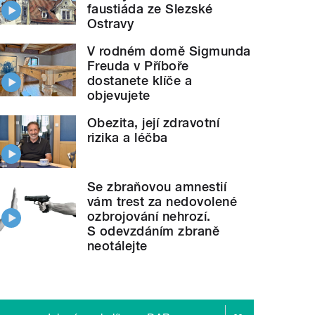
faustiáda ze Slezské
Ostravy
V rodném domě Sigmunda
Freuda v Příboře
dostanete klíče a
objevujete
Obezita, její zdravotní
rizika a léčba
Se zbraňovou amnestií
vám trest za nedovolené
ozbrojování nehrozí.
S odevzdáním zbraně
neotálejte