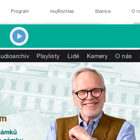
Program
mujRozhlas
Stanice
O r
udioarchiv
Playlisty
Lidé
Kamery
O nás