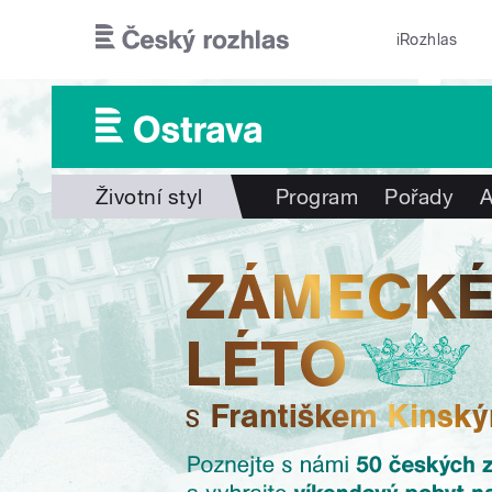
Přejít k hlavnímu obsahu
iRozhlas
Životní styl
Program
Pořady
A