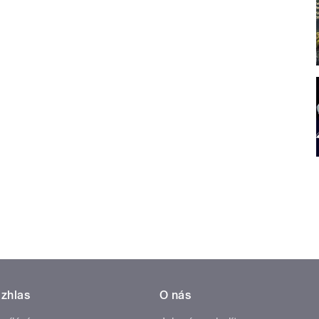
zhlas
O nás