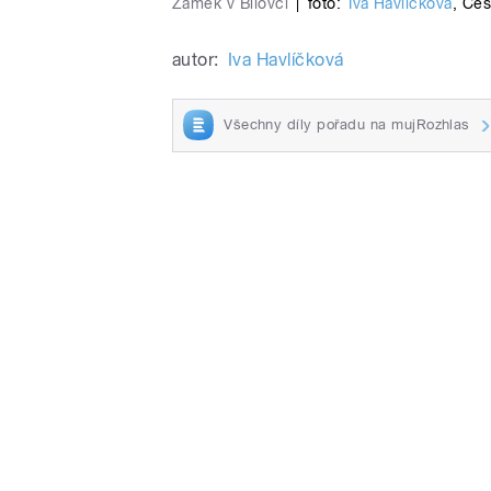
Zámek v Bílovci
|
foto:
Iva Havlíčková
,
Čes
autor:
Iva Havlíčková
Všechny díly pořadu na mujRozhlas