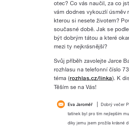
otec? Co vás naučil, za co j
vám dodnes vykouzlí úsměv na
kterou si nesete životem? Po
současné době. Jak se podle
být dobrým tátou a které oka
mezi ty nejkrásnější?
Svůj příběh zavolejte Jarce 
rozhlasu na telefonní číslo 
téma (
rozhlas.cz/linka
). K d
Těším se na Vás!
|
Eva Jaroměř
Dobrý večer Pa
tatínek byl pro tím nejlepším 
diky jemu jsem prožila krásné 