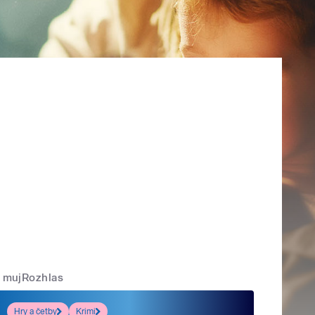
mujRozhlas
Hry a četby
Krimi