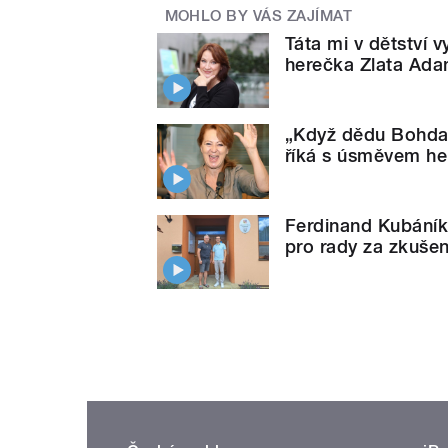
MOHLO BY VÁS ZAJÍMAT
Táta mi v dětství 
herečka Zlata Ad
„Když dědu Bohdala
říká s úsměvem h
Ferdinand Kubáník 
pro rady za zkuše