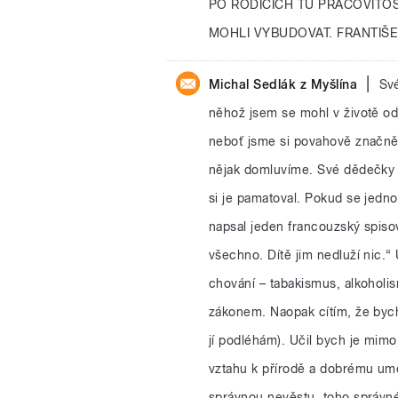
PO RODIČÍCH TU PRACOVITO
MOHLI VYBUDOVAT. FRANTIŠE
|
Michal Sedlák z Myšlína
Své
něhož jsem se mohl v životě odr
neboť jsme si povahově značně 
nějak domluvíme. Své dědečky 
si je pamatoval. Pokud se jedn
napsal jeden francouzský spisov
všechno. Dítě jim nedluží nic.“
chování – tabakismus, alkoholi
zákonem. Naopak cítím, že bych
jí podléhám). Učil bych je mimo
vztahu k přírodě a dobrému uměn
správnou nevěstu, toho správné