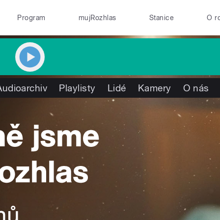
Program
mujRozhlas
Stanice
O r
Audioarchiv
Playlisty
Lidé
Kamery
O nás