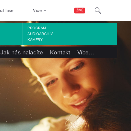
ozhlase
Více
ŽIVĚ
PROGRAM
AUDIOARCHIV
KAMERY
Jak nás naladíte
Kontakt
Více
…