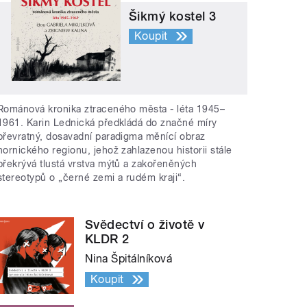
Šikmý kostel 3
Koupit
Románová kronika ztraceného města - léta 1945–
1961. Karin Lednická předkládá do značné míry
převratný, dosavadní paradigma měnící obraz
hornického regionu, jehož zahlazenou historii stále
překrývá tlustá vrstva mýtů a zakořeněných
stereotypů o „černé zemi a rudém kraji“.
Svědectví o životě v
KLDR 2
Nina Špitálníková
Koupit