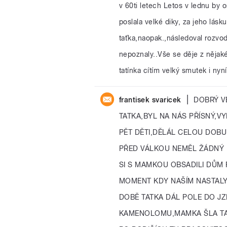
v 60ti letech Letos v lednu by o
poslala velké diky, za jeho lás
taťka,naopak.,následoval rozvo
nepoznaly..Vše se děje z nějak
tatínka cítím velký smutek i nyn
|
frantisek svaricek
DOBRÝ V
TATKA,BYL NA NÁS PŘÍSNÝ,V
PĚT DĚTI,DĚLÁL CELOU DOBU
PŘED VÁLKOU NEMĚL ŽÁDNÝ 
SI S MAMKOU OBSADILI DŮM
MOMENT KDY NAŠÍM NASTALY
DOBĚ TATKA DÁL POLE DO J
KAMENOLOMU,MAMKA ŠLA TAK