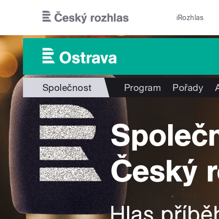
Přejít k hlavnímu obsahu
iRozhlas
Společnost
Program
Pořady