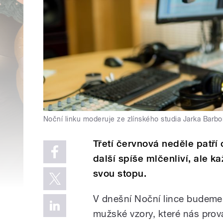
Noční linku moderuje ze zlínského studia Jarka Barbo
Třetí červnová neděle patří o
další spíše mlčenliví, ale 
svou stopu.
V dnešní Noční lince budeme 
mužské vzory, které nás prová