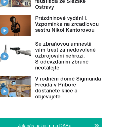
faustiáda ze Slezské
Ostravy
Prázdninové vydání I.
Vzpomínka na zrcadlovou
sestru Nikol Kantorovou
Se zbraňovou amnestií
vám trest za nedovolené
ozbrojování nehrozí.
S odevzdáním zbraně
neotálejte
V rodném domě Sigmunda
Freuda v Příboře
dostanete klíče a
objevujete
Jak nás naladíte na DABu