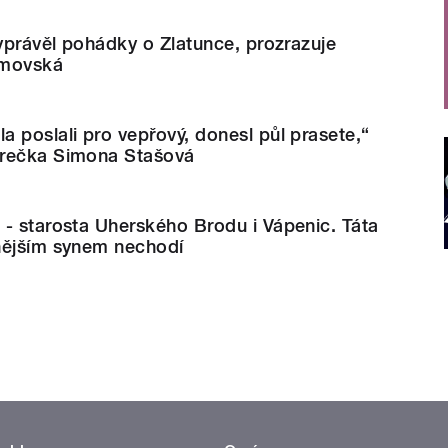
vyprávěl pohádky o Zlatunce, prozrazuje
amovská
 poslali pro vepřový, donesl půl prasete,“
erečka Simona Stašová
- starosta Uherského Brodu i Vápenic. Táta
nějším synem nechodí