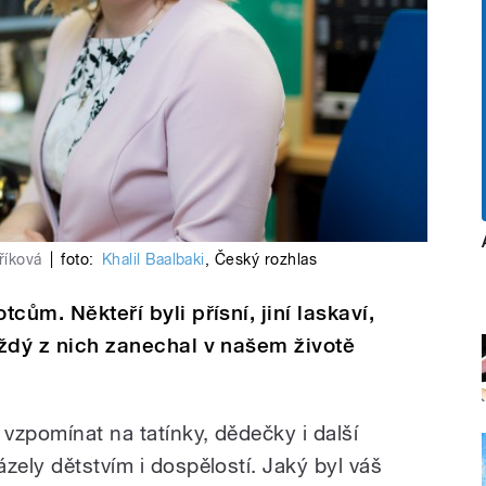
říková
|
foto:
Khalil Baalbaki
,
Český rozhlas
tcům. Někteří byli přísní, jiní laskaví,
každý z nich zanechal v našem životě
vzpomínat na tatínky, dědečky i další
zely dětstvím i dospělostí. Jaký byl váš