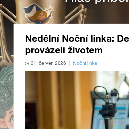
Nedělní Noční linka: De
provázeli životem
21. červen 2026
Noční linka