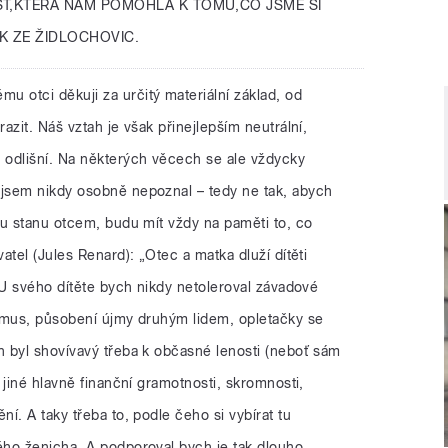
ST,KTERÁ NÁM POMOHLA K TOMU,CO JSME SI
K ZE ŽIDLOCHOVIC.
mu otci děkuji za určitý materiální základ, od
azit. Náš vztah je však přinejlepším neutrální,
odlišní. Na některých věcech se ale vždycky
jsem nikdy osobně nepoznal – tedy ne tak, abych
ou stanu otcem, budu mít vždy na paměti to, co
atel (Jules Renard): „Otec a matka dluží dítěti
 U svého dítěte bych nikdy netoleroval závadové
smus, působení újmy druhým lidem, opletačky se
 byl shovívavý třeba k občasné lenosti (neboť sám
 jiné hlavně finanční gramotnosti, skromnosti,
í. A taky třeba to, podle čeho si vybírat tu
ho ženicha. A podporoval bych je tak dlouho,