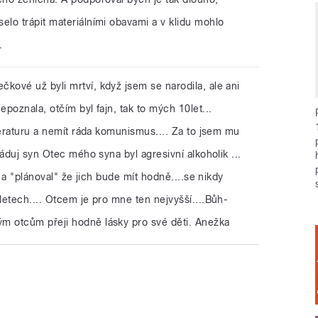
lo trápit materiálními obavami a v klidu mohlo
.
čkové už byli mrtví, když jsem se narodila, ale ani
poznala, otčím byl fajn, tak to mých 10let...
teraturu a nemít ráda komunismus.... Za to jsem mu
ráduj syn Otec mého syna byl agresivní alkoholik ...
i a "plánoval" že jich bude mít hodně....se nikdy
etech.... Otcem je pro mne ten nejvyšší....Bůh-
 otcům přeji hodně lásky pro své děti. Anežka