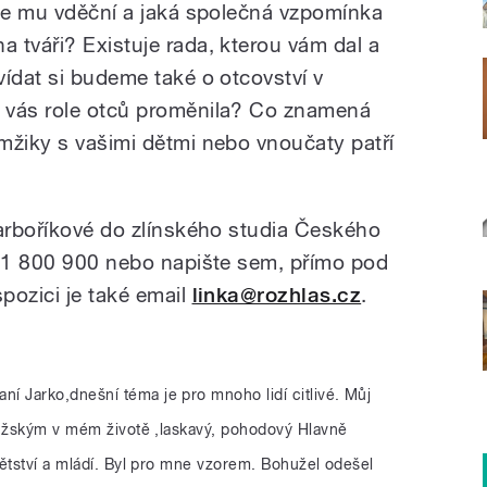
ste mu vděční a jaká společná vzpomínka
 tváři? Existuje rada, kterou vám dal a
vídat si budeme také o otcovství v
 vás role otců proměnila? Co znamená
mžiky s vašimi dětmi nebo vnoučaty patří
Barboříkové do zlínského studia Českého
731 800 900 nebo napište sem, přímo pod
ispozici je také email
linka@rozhlas.cz
.
ní Jarko,dnešní téma je pro mnoho lidí citlivé. Můj
mužským v mém životě ,laskavý, pohodový Hlavně
dětství a mládí. Byl pro mne vzorem. Bohužel odešel