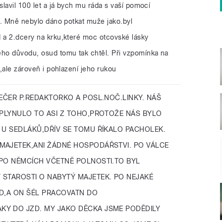
slavil 100 let a já bych mu ráda s vaší pomocí
ku. Mně nebylo dáno potkat muže jako.byl
d a 2.dcery na krku,které moc otcovské lásky
ého důvodu, osud tomu tak chtěl. Při vzpomínka na
í,ale zároveň i pohlazení jeho rukou
EČER P.REDAKTORKO A POSL.NOČ.LINKY. NÁŠ
YPLYNULO TO ASI Z TOHO,PROTOŽE NÁS BYLO
 U SEDLÁKŮ,DŘÍV SE TOMU ŘÍKALO PACHOLEK.
MAJETEK,ANI ŽÁDNÉ HOSPODÁŘSTVI. PO VÁLCE
 PO NĚMCÍCH VČETNĚ POLNOSTI.TO BYL
 STAROSTI O NABYTÝ MAJETEK. PO NEJAKÉ
ZD,A ON ŠÉL PRACOVATN DO
Y DO JZD. MY JAKO DĚCKA JSME PODĚDILY