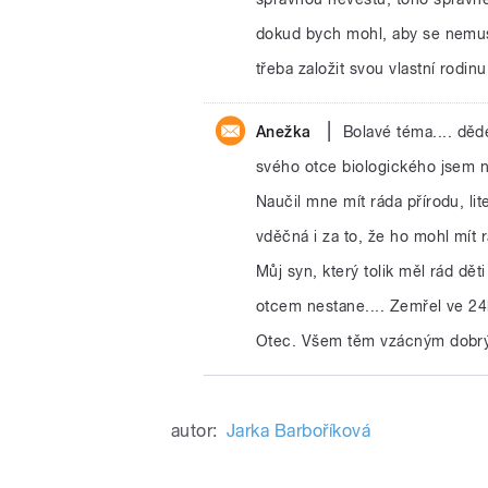
dokud bych mohl, aby se nemuse
třeba založit svou vlastní rodinu
|
Anežka
Bolavé téma.... děde
svého otce biologického jsem ne
Naučil mne mít ráda přírodu, li
vděčná i za to, že ho mohl mít 
Můj syn, který tolik měl rád dět
otcem nestane.... Zemřel ve 24l
Otec. Všem těm vzácným dobrým
autor:
Jarka Barboříková