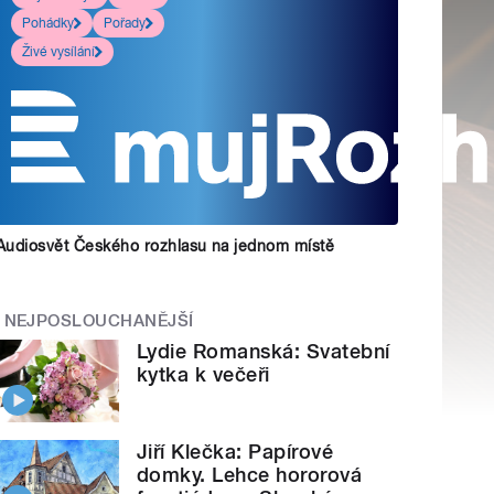
Pohádky
Pořady
Živé vysílání
Audiosvět Českého rozhlasu na jednom místě
NEJPOSLOUCHANĚJŠÍ
Lydie Romanská: Svatební
kytka k večeři
Jiří Klečka: Papírové
domky. Lehce hororová