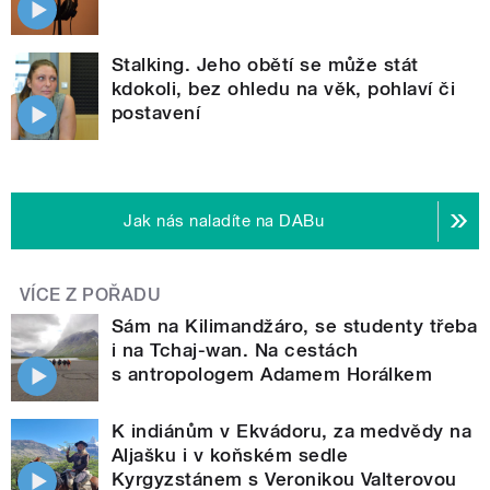
Stalking. Jeho obětí se může stát
kdokoli, bez ohledu na věk, pohlaví či
postavení
Jak nás naladíte na DABu
VÍCE Z POŘADU
Sám na Kilimandžáro, se studenty třeba
i na Tchaj-wan. Na cestách
s antropologem Adamem Horálkem
K indiánům v Ekvádoru, za medvědy na
Aljašku i v koňském sedle
Kyrgyzstánem s Veronikou Valterovou