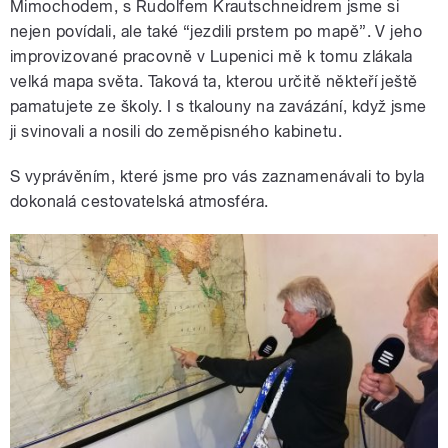
Mimochodem, s Rudolfem Krautschneidrem jsme si
nejen povídali, ale také “jezdili prstem po mapě”. V jeho
improvizované pracovně v Lupenici mě k tomu zlákala
velká mapa světa. Taková ta, kterou určitě někteří ještě
pamatujete ze školy. I s tkalouny na zavázání, když jsme
ji svinovali a nosili do zeměpisného kabinetu.
S vyprávěním, které jsme pro vás zaznamenávali to byla
dokonalá cestovatelská atmosféra.