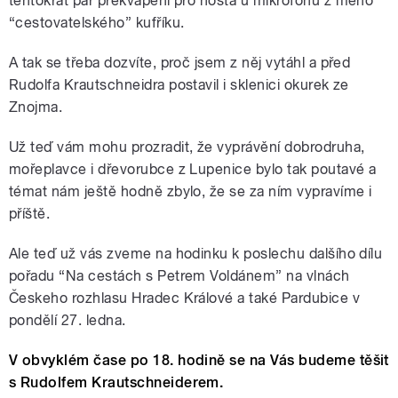
tentokrát pár překvapení pro hosta u mikrofonu z mého
“cestovatelského” kufříku.
A tak se třeba dozvíte, proč jsem z něj vytáhl a před
Rudolfa Krautschneidra postavil i sklenici okurek ze
Znojma.
Už teď vám mohu prozradit, že vyprávění dobrodruha,
mořeplavce i dřevorubce z Lupenice bylo tak poutavé a
témat nám ještě hodně zbylo, že se za ním vypravíme i
příště.
Ale teď už vás zveme na hodinku k poslechu dalšího dílu
pořadu “Na cestách s Petrem Voldánem” na vlnách
Českeho rozhlasu Hradec Králové a také Pardubice v
pondělí 27. ledna.
V obvyklém čase po 18. hodině se na Vás budeme těšit
s Rudolfem Krautschneiderem.