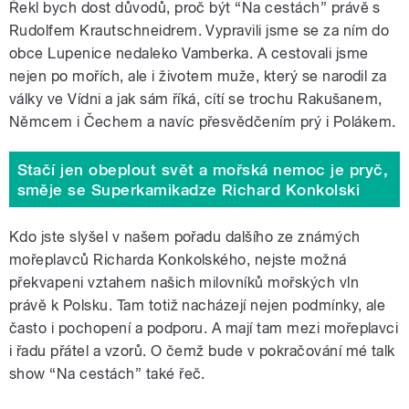
Řekl bych dost důvodů, proč být “Na cestách” právě s
Rudolfem Krautschneidrem. Vypravili jsme se za ním do
obce Lupenice nedaleko Vamberka. A cestovali jsme
nejen po mořích, ale i životem muže, který se narodil za
války ve Vídni a jak sám říká, cítí se trochu Rakušanem,
Němcem i Čechem a navíc přesvědčením prý i Polákem.
Stačí jen obeplout svět a mořská nemoc je pryč,
směje se Superkamikadze Richard Konkolski
Kdo jste slyšel v našem pořadu dalšího ze známých
mořeplavců Richarda Konkolského, nejste možná
překvapeni vztahem našich milovníků mořských vln
právě k Polsku. Tam totiž nacházejí nejen podmínky, ale
často i pochopení a podporu. A mají tam mezi mořeplavci
i řadu přátel a vzorů. O čemž bude v pokračování mé talk
show “Na cestách” také řeč.