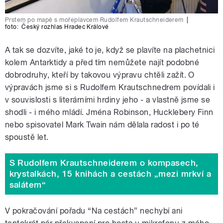
Prstem po mapě s mořeplavcem Rudolfem Krautschneiderem
|
foto:
Český rozhlas Hradec Králové
A tak se dozvíte, jaké to je, když se plavíte na plachetnici
kolem Antarktidy a před tím nemůžete najít podobné
dobrodruhy, kteří by takovou výpravu chtěli zažít. O
výpravách jsme si s Rudolfem Krautschnedrem povídali i
v souvislosti s literárními hrdiny jeho - a vlastně jsme se
shodli - i mého mládí. Jména Robinson, Hucklebery Finn
nebo spisovatel Mark Twain nám dělala radost i po té
spoustě let.
S Rudolfem Krautschneiderem o kompasech,
krystalkách, 15 knihách a cestách „mezi mrkví a
salátem“
V pokračování pořadu “Na cestách” nechybí ani