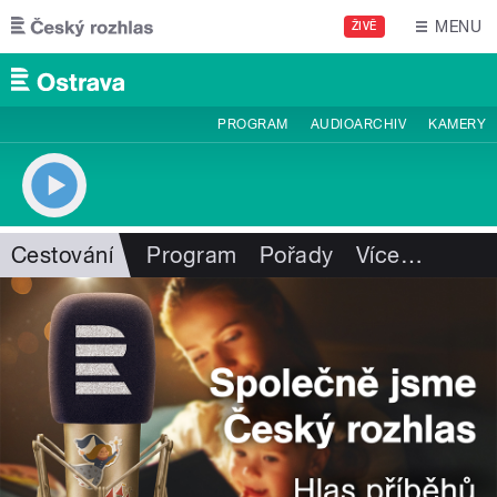
Přejít k hlavnímu obsahu
MENU
ŽIVĚ
PROGRAM
AUDIOARCHIV
KAMERY
Cestování
Program
Pořady
Více
…