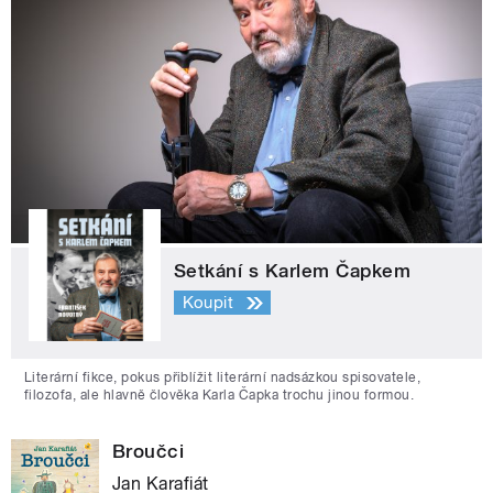
Setkání s Karlem Čapkem
Koupit
Literární fikce, pokus přiblížit literární nadsázkou spisovatele,
filozofa, ale hlavně člověka Karla Čapka trochu jinou formou.
Broučci
Jan Karafiát