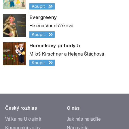
Koupit
Evergreeny
Helena Vondráčková
Koupit
Hurvínkovy příhody 5
Miloš Kirschner a Helena Štáchová
Koupit
Český rozhlas
O nás
Válka na Ukrajině
Jak nás naladíte
Komunální volby
Nápověda