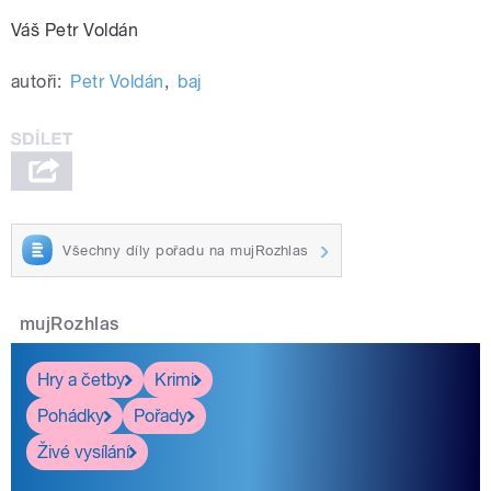
Váš Petr Voldán
autoři:
Petr Voldán
,
baj
Všechny díly pořadu na mujRozhlas
mujRozhlas
Hry a četby
Krimi
Pohádky
Pořady
Živé vysílání