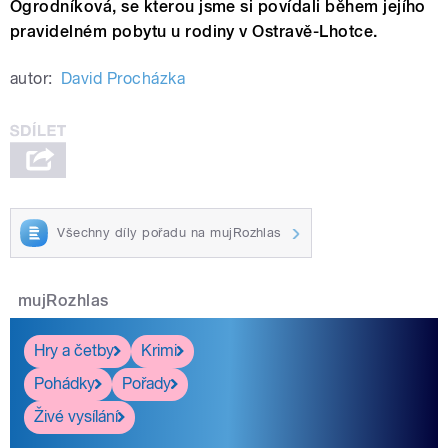
Ogrodníková, se kterou jsme si povídali během jejího
pravidelném pobytu u rodiny v Ostravě-Lhotce.
autor:
David Procházka
Všechny díly pořadu na mujRozhlas
mujRozhlas
Hry a četby
Krimi
Pohádky
Pořady
Živé vysílání