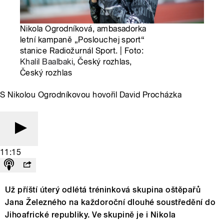
Nikola Ogrodníková, ambasadorka
letní kampaně „Poslouchej sport“
stanice Radiožurnál Sport. | Foto:
Khalil Baalbaki
, Český rozhlas,
Český rozhlas
S Nikolou Ogrodníkovou hovořil David Procházka
11:15
Už příští úterý odlétá tréninková skupina oštěpařů
Jana Železného na každoroční dlouhé soustředění do
Jihoafrické republiky. Ve skupině je i Nikola