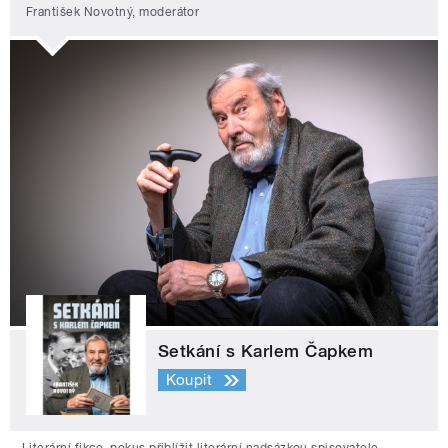
František Novotný, moderátor
Setkání s Karlem Čapkem
Koupit
Literární fikce, pokus přiblížit literární nadsázkou spisovatele,