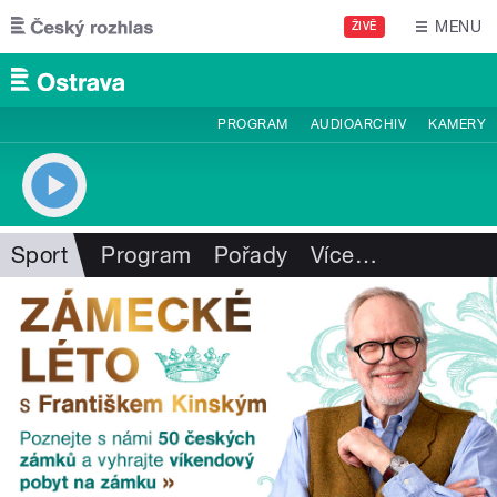
Přejít k hlavnímu obsahu
MENU
ŽIVĚ
PROGRAM
AUDIOARCHIV
KAMERY
Sport
Program
Pořady
Více
…