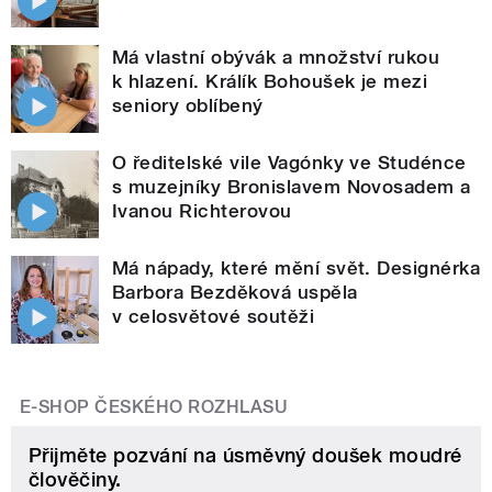
Má vlastní obývák a množství rukou
k hlazení. Králík Bohoušek je mezi
seniory oblíbený
O ředitelské vile Vagónky ve Studénce
s muzejníky Bronislavem Novosadem a
Ivanou Richterovou
Má nápady, které mění svět. Designérka
Barbora Bezděková uspěla
v celosvětové soutěži
E-SHOP ČESKÉHO ROZHLASU
Přijměte pozvání na úsměvný doušek moudré
člověčiny.