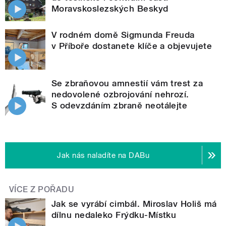
Moravskoslezských Beskyd
V rodném domě Sigmunda Freuda
v Příboře dostanete klíče a objevujete
Se zbraňovou amnestií vám trest za
nedovolené ozbrojování nehrozí.
S odevzdáním zbraně neotálejte
Jak nás naladíte na DABu
VÍCE Z POŘADU
Jak se vyrábí cimbál. Miroslav Holiš má
dílnu nedaleko Frýdku-Místku