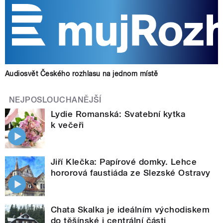
Audiosvět Českého rozhlasu na jednom místě
NEJPOSLOUCHANĚJŠÍ
Lydie Romanská: Svatební kytka
k večeři
Jiří Klečka: Papírové domky. Lehce
hororová faustiáda ze Slezské Ostravy
Chata Skalka je ideálním východiskem
do těšínské i centrální části