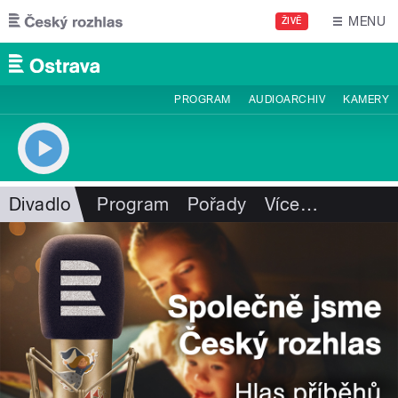
Přejít k hlavnímu obsahu
MENU
ŽIVĚ
PROGRAM
AUDIOARCHIV
KAMERY
Divadlo
Program
Pořady
Více
…