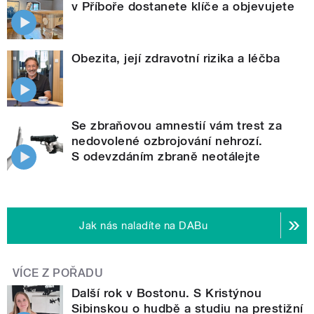
v Příboře dostanete klíče a objevujete
Obezita, její zdravotní rizika a léčba
Se zbraňovou amnestií vám trest za
nedovolené ozbrojování nehrozí.
S odevzdáním zbraně neotálejte
Jak nás naladíte na DABu
VÍCE Z POŘADU
Další rok v Bostonu. S Kristýnou
Sibinskou o hudbě a studiu na prestižní