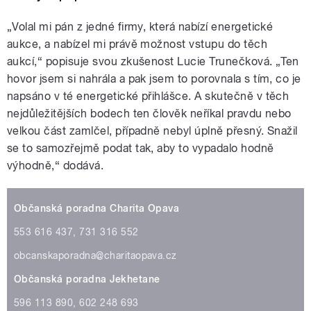
„Volal mi pán z jedné firmy, která nabízí energetické
aukce, a nabízel mi právě možnost vstupu do těch
aukcí,“ popisuje svou zkušenost Lucie Trunečková. „Ten
hovor jsem si nahrála a pak jsem to porovnala s tím, co je
napsáno v té energetické přihlášce. A skutečně v těch
nejdůležitějších bodech ten člověk neříkal pravdu nebo
velkou část zamlčel, případně nebyl úplně přesný. Snažil
se to samozřejmě podat tak, aby to vypadalo hodně
výhodně,“ dodává.
Občanská poradna Charita Opava
553 616 437, 731 316 552
obcanskaporadna@charitaopava.cz
Občanská poradna Jekhetane
596 113 890, 602 248 693