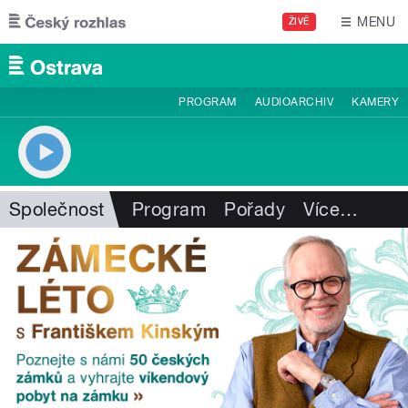
Přejít k hlavnímu obsahu
MENU
ŽIVĚ
PROGRAM
AUDIOARCHIV
KAMERY
Společnost
Program
Pořady
Více
…