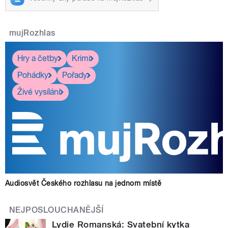
mujRozhlas
Hry a četby
Krimi
Pohádky
Pořady
Živé vysílání
Audiosvět Českého rozhlasu na jednom místě
NEJPOSLOUCHANĚJŠÍ
Lydie Romanská: Svatební kytka