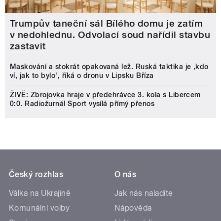
Trumpův taneční sál Bílého domu je zatím
v nedohlednu. Odvolací soud nařídil stavbu
zastavit
Maskování a stokrát opakovaná lež. Ruská taktika je ‚kdo
ví, jak to bylo‘, říká o dronu v Lipsku Bříza
ŽIVĚ: Zbrojovka hraje v předehrávce 3. kola s Libercem
0:0. Radiožurnál Sport vysílá přímý přenos
Český rozhlas
O nás
Válka na Ukrajině
Jak nás naladíte
Komunální volby
Nápověda