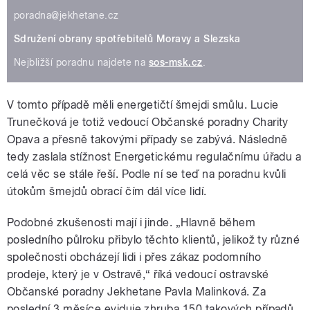
poradna@jekhetane.cz
Sdružení obrany spotřebitelů Moravy a Slezska
Nejbližší poradnu najdete na
sos-msk.cz
.
V tomto případě měli energetičtí šmejdi smůlu. Lucie
Trunečková je totiž vedoucí Občanské poradny Charity
Opava a přesně takovými případy se zabývá. Následně
tedy zaslala stížnost Energetickému regulačnímu úřadu a
celá věc se stále řeší. Podle ní se teď na poradnu kvůli
útokům šmejdů obrací čím dál více lidí.
Podobné zkušenosti mají i jinde. „Hlavně během
posledního půlroku přibylo těchto klientů, jelikož ty různé
společnosti obcházejí lidi i přes zákaz podomního
prodeje, který je v Ostravě,“ říká vedoucí ostravské
Občanské poradny Jekhetane Pavla Malinková. Za
poslední 3 měsíce eviduje zhruba 150 takových případů,