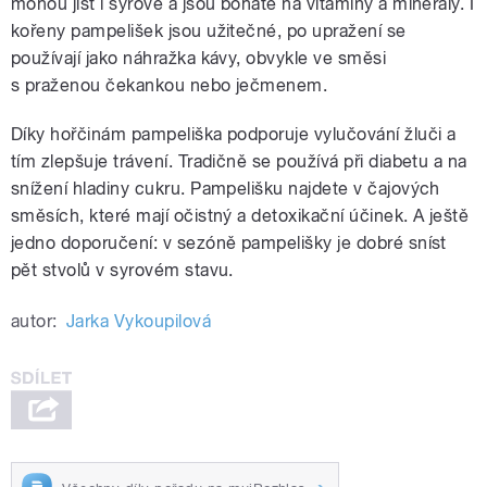
mohou jíst i syrové a jsou bohaté na vitamíny a minerály. I
kořeny pampelišek jsou užitečné, po upražení se
používají jako náhražka kávy, obvykle ve směsi
s praženou čekankou nebo ječmenem.
Díky hořčinám pampeliška podporuje vylučování žluči a
tím zlepšuje trávení. Tradičně se používá při diabetu a na
snížení hladiny cukru. Pampelišku najdete v čajových
směsích, které mají očistný a detoxikační účinek. A ještě
jedno doporučení: v sezóně pampelišky je dobré sníst
pět stvolů v syrovém stavu.
autor:
Jarka Vykoupilová