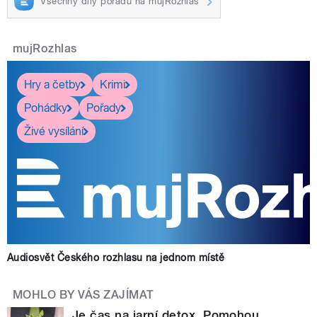
Všechny díly pořadu na mujRozhlas
mujRozhlas
Hry a četby
Krimi
Pohádky
Pořady
Živé vysílání
Audiosvět Českého rozhlasu na jednom místě
MOHLO BY VÁS ZAJÍMAT
Je čas na jarní detox. Pomohou