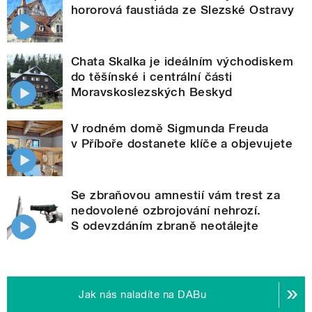
hororová faustiáda ze Slezské Ostravy
Chata Skalka je ideálním východiskem
do těšínské i centrální části
Moravskoslezských Beskyd
V rodném domě Sigmunda Freuda
v Příboře dostanete klíče a objevujete
Se zbraňovou amnestií vám trest za
nedovolené ozbrojování nehrozí.
S odevzdáním zbraně neotálejte
Jak nás naladíte na DABu