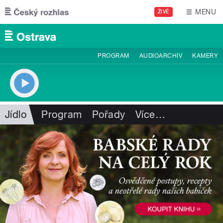
Přejít k hlavnímu obsahu
MENU
ŽIVĚ
PROGRAM
AUDIOARCHIV
KAMERY
Jídlo
Program
Pořady
Více
…