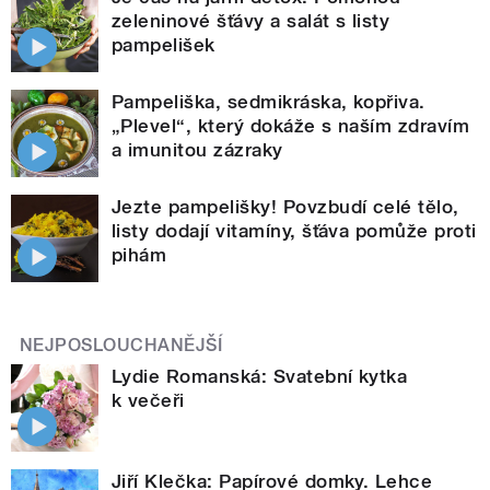
zeleninové šťávy a salát s listy
pampelišek
Pampeliška, sedmikráska, kopřiva.
„Plevel“, který dokáže s naším zdravím
a imunitou zázraky
Jezte pampelišky! Povzbudí celé tělo,
listy dodají vitamíny, šťáva pomůže proti
pihám
NEJPOSLOUCHANĚJŠÍ
Lydie Romanská: Svatební kytka
k večeři
Jiří Klečka: Papírové domky. Lehce