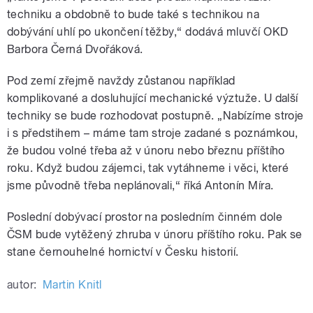
techniku a obdobně to bude také s technikou na
dobývání uhlí po ukončení těžby,“ dodává mluvčí OKD
Barbora Černá Dvořáková.
Pod zemí zřejmě navždy zůstanou například
komplikované a dosluhující mechanické výztuže. U další
techniky se bude rozhodovat postupně. „Nabízíme stroje
i s předstihem – máme tam stroje zadané s poznámkou,
že budou volné třeba až v únoru nebo březnu příštího
roku. Když budou zájemci, tak vytáhneme i věci, které
jsme původně třeba neplánovali,“ říká Antonín Míra.
Poslední dobývací prostor na posledním činném dole
ČSM bude vytěžený zhruba v únoru příštího roku. Pak se
stane černouhelné hornictví v Česku historií.
autor:
Martin Knitl