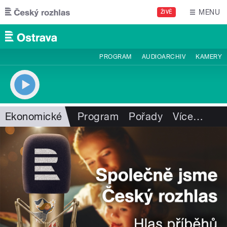
Přejít k hlavnímu obsahu
MENU
ŽIVĚ
PROGRAM
AUDIOARCHIV
KAMERY
Ekonomické
Program
Pořady
Více
…