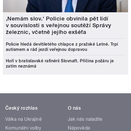
‚Nemám slov.‘ Policie obvinila pět lidí
v souvislosti s veřejnou soutěží Správy
železnic, včetně jejího exšéfa
Policie hledá devítiletého chlapce z pražské Letné. Trpí
autismem a rád jezdí veřejnou dopravou
Hoří v bratislavské rafinérii Slovnaft. Příčina požáru je
zatím neznámá
Český rozhlas
O nás
Válka na Ukrajině
Jak nás naladíte
Komunální volby
Nápověda