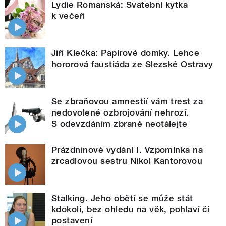
Lydie Romanská: Svatební kytka
k večeři
Jiří Klečka: Papírové domky. Lehce
hororová faustiáda ze Slezské Ostravy
Se zbraňovou amnestií vám trest za
nedovolené ozbrojování nehrozí.
S odevzdáním zbraně neotálejte
Prázdninové vydání I. Vzpomínka na
zrcadlovou sestru Nikol Kantorovou
Stalking. Jeho obětí se může stát
kdokoli, bez ohledu na věk, pohlaví či
postavení