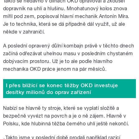
Takto se nedávno v dílnách OKD opravoval a zkoušel
dopravník na uhlí a hlušinu. Mnohatunový kolos znova
mířil pod zem, popisoval hlavní mechanik Antonín Míra.
Je to technika, která se dá případně dál využít, už ale
někde v zahraničí.
A poslední opravený důlní kombajn právě v těchto dnech
začíná odřezávat uhelnou masu v posledním chystaném
dobývacím prostoru. Už je to ale podle hlavního
mechanika OKD práce jenom na pár měsíců.
I přes blížící se konec těžby OKD investuje
desítky milionů do oprav zařízení
Nabízí se hlavně ty stroje, které se vyplatí složitě a
bezpečně vyvézt na povrch a je o ně zájem. Hlavně v
Polsku, kde hlubinná těžba černého uhlí ještě nekončí.
„Takto jsme v poslední době prodali například razící