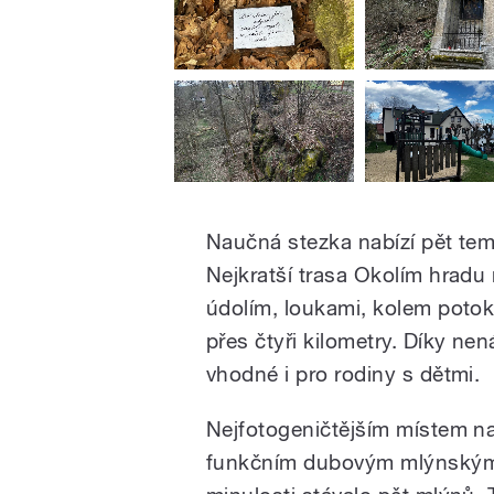
Naučná stezka nabízí pět tem
Nejkratší trasa Okolím hradu 
údolím, loukami, kolem potok
přes čtyři kilometry. Díky n
vhodné i pro rodiny s dětmi.
Nejfotogeničtějším místem n
funkčním dubovým mlýnským k