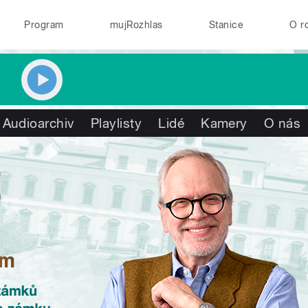
Program
mujRozhlas
Stanice
O r
Audioarchiv
Playlisty
Lidé
Kamery
O nás