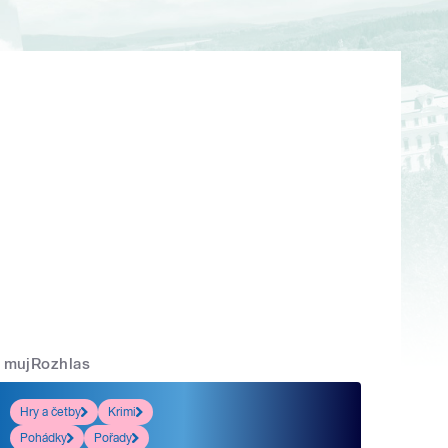
mujRozhlas
Hry a četby
Krimi
Pohádky
Pořady