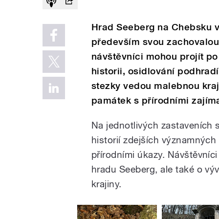
Hrad Seeberg na Chebsku v 
především svou zachovalou 
návštěvníci mohou projít po
historii, osidlování podhrad
stezky vedou malebnou kraji
památek s přírodními zajím
Na jednotlivých zastaveních s
historií zdejších významných 
přírodními úkazy. Návštěvníc
hradu Seeberg, ale také o výv
krajiny.