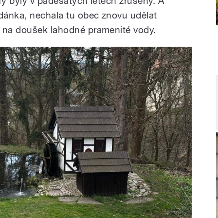
Ty byly v padesátých letech zrušeny. A
udánka, nechala tu obec znovu udělat
y na doušek lahodné pramenité vody.