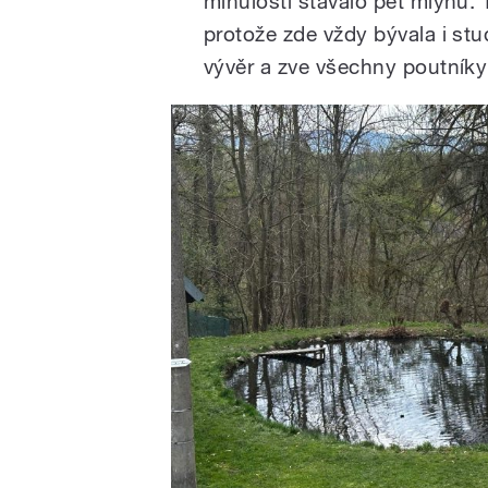
minulosti stávalo pět mlýnů. 
protože zde vždy bývala i st
vývěr a zve všechny poutník