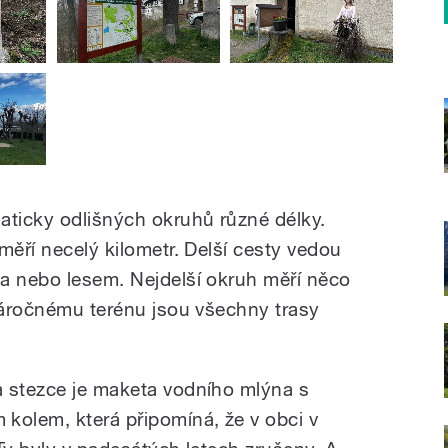
aticky odlišných okruhů různé délky.
měří necelý kilometr. Delší cesty vedou
a nebo lesem. Nejdelší okruh měří něco
enáročnému terénu jsou všechny trasy
a stezce je maketa vodního mlýna s
olem, která připomíná, že v obci v