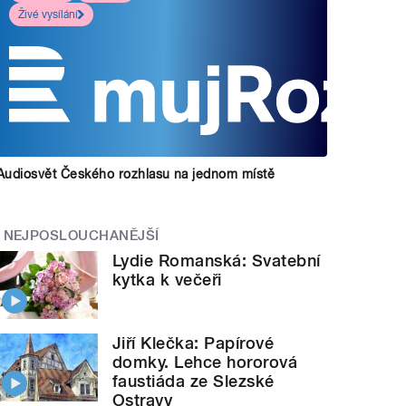
Živé vysílání
Audiosvět Českého rozhlasu na jednom místě
NEJPOSLOUCHANĚJŠÍ
Lydie Romanská: Svatební
kytka k večeři
Jiří Klečka: Papírové
domky. Lehce hororová
faustiáda ze Slezské
Ostravy