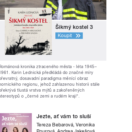
Šikmý kostel 3
Koupit
Románová kronika ztraceného města - léta 1945–
1961. Karin Lednická předkládá do značné míry
převratný, dosavadní paradigma měnící obraz
hornického regionu, jehož zahlazenou historii stále
překrývá tlustá vrstva mýtů a zakořeněných
stereotypů o „černé zemi a rudém kraji“.
Jezte, ať vám to sluší
Tereza Bebarová, Veronika
Pourová, Andrea Jakešová