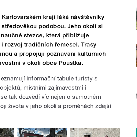
Karlovarském kraji láká návštěvníky
středověkou podobou. Jeho okolí si
 naučné stezce, která přibližuje
í i rozvoj tradičních řemesel. Trasy
nou a propojují poznávání kulturních
avostmi v okolí obce Poustka.
eznamují informační tabule turisty s
objektů, místními zajímavostmi i
i se tak dozvědí víc nejen o samotném
oji života v jeho okolí a proměnách zdejší