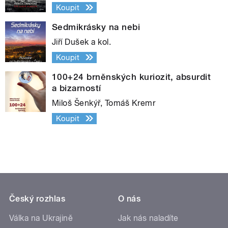
Koupit
Sedmikrásky na nebi
Jiří Dušek a kol.
Koupit
100+24 brněnských kuriozit, absurdit
a bizarností
Miloš Šenkýř, Tomáš Kremr
Koupit
Český rozhlas
O nás
Válka na Ukrajině
Jak nás naladíte