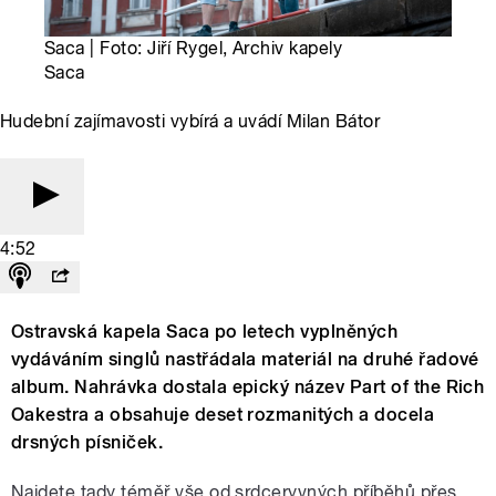
Saca | Foto: Jiří Rygel, Archiv kapely
Saca
Hudební zajímavosti vybírá a uvádí Milan Bátor
4:52
Ostravská kapela Saca po letech vyplněných
vydáváním singlů nastřádala materiál na druhé řadové
album. Nahrávka dostala epický název Part of the Rich
Oakestra a obsahuje deset rozmanitých a docela
drsných písniček.
Najdete tady téměř vše od srdceryvných příběhů přes