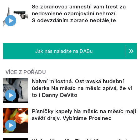
Se zbraňovou amnestií vám trest za
nedovolené ozbrojování nehrozí.
S odevzdáním zbraně neotálejte
Jak nás naladíte na DABu
VÍCE Z POŘADU
Naivní milostná. Ostravská hudební
úderka Na měsíc na měsíc zpívá, že ví
to i Danny DeVito
Písničky kapely Na měsíc na měsíc mají
svěží drajv. Vybíráme Prosinec