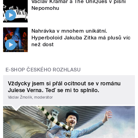
Václav Kramář a The UniQues v písni
Nepomohu
Nahrávka v mnohem unikátní.
Hyperboloid Jakuba Zitka má plusů víc
než dost
E-SHOP ČESKÉHO ROZHLASU
Vždycky jsem si přál ocitnout se v románu
Julese Verna. Teď se mi to splnilo.
Václav Žmolík, moderátor