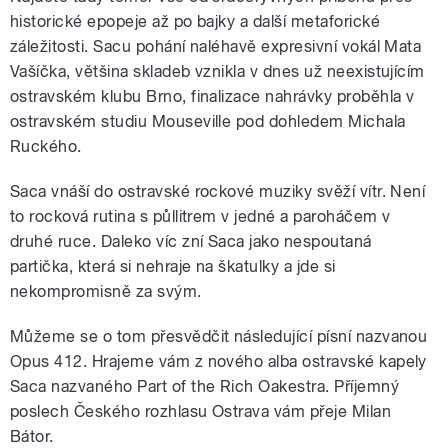
historické epopeje až po bajky a další metaforické
záležitosti. Sacu pohání naléhavě expresivní vokál Mata
Vašíčka, většina skladeb vznikla v dnes už neexistujícím
ostravském klubu Brno, finalizace nahrávky proběhla v
ostravském studiu Mouseville pod dohledem Michala
Ruckého.
Saca vnáší do ostravské rockové muziky svěží vítr. Není
to rocková rutina s půllitrem v jedné a paroháčem v
druhé ruce. Daleko víc zní Saca jako nespoutaná
partička, která si nehraje na škatulky a jde si
nekompromisně za svým.
Můžeme se o tom přesvědčit následující písní nazvanou
Opus 412. Hrajeme vám z nového alba ostravské kapely
Saca nazvaného Part of the Rich Oakestra. Příjemný
poslech Českého rozhlasu Ostrava vám přeje Milan
Bátor.