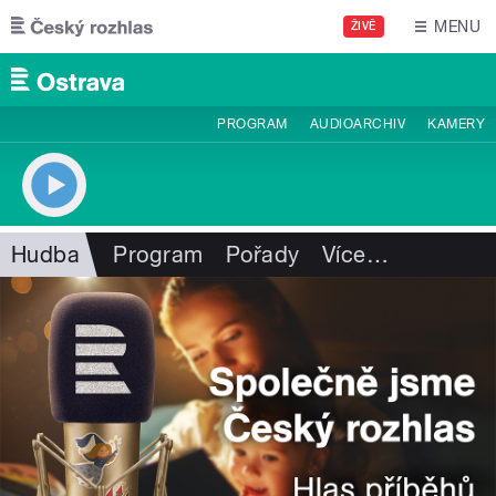
Přejít k hlavnímu obsahu
MENU
ŽIVĚ
PROGRAM
AUDIOARCHIV
KAMERY
Hudba
Program
Pořady
Více
…