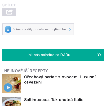
Všechny díly pořadu na mujRozhlas
Jak nás naladíte na DABu
NEJNOVĚJŠÍ RECEPTY
Ořechový parfait s ovocem. Luxusní
osvěžení
Saltimbocca. Tak chutná Itálie