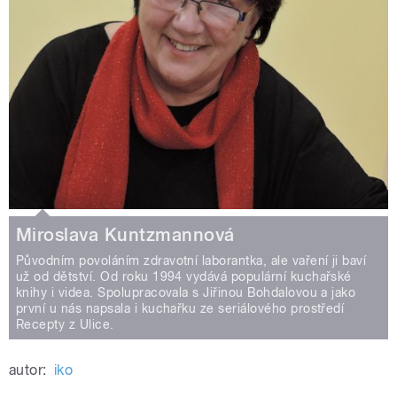
Miroslava Kuntzmannová
Původním povoláním zdravotní laborantka, ale vaření ji baví
už od dětství. Od roku 1994 vydává populární kuchařské
knihy i videa. Spolupracovala s Jiřinou Bohdalovou a jako
první u nás napsala i kuchařku ze seriálového prostředí
Recepty z Ulice.
autor:
iko