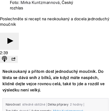
Foto:
Mirka Kuntzmannová
, Český
rozhlas
Poslechněte si recept na neokoukaný a docela jednoduchý
moučník
2:39
Neokoukaný a přitom dost jednoduchý moučník. Do
těsta se dává sníh z bílků, ale když máte naspěch,
klidně dejte vejce rovnou celá, také to jde a rozdíl ve
výsledku není velký.
Náročnost
středně obtížné
|
Délka přípravy
2 hodiny
|