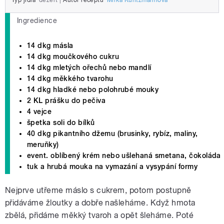
Typ jídla
dezert
|
Autor receptu
Mirka Kuntzmannová
Ingredience
14 dkg másla
14 dkg moučkového cukru
14 dkg mletých ořechů nebo mandlí
14 dkg měkkého tvarohu
14 dkg hladké nebo polohrubé mouky
2 KL prášku do pečiva
4 vejce
špetka soli do bílků
40 dkg pikantního džemu (brusinky, rybíz, maliny,
meruňky)
event. oblíbený krém nebo ušlehaná smetana, čokoláda
tuk a hrubá mouka na vymazání a vysypání formy
Nejprve utřeme máslo s cukrem, potom postupně
přidáváme žloutky a dobře našleháme. Když hmota
zbělá, přidáme měkký tvaroh a opět šleháme. Poté