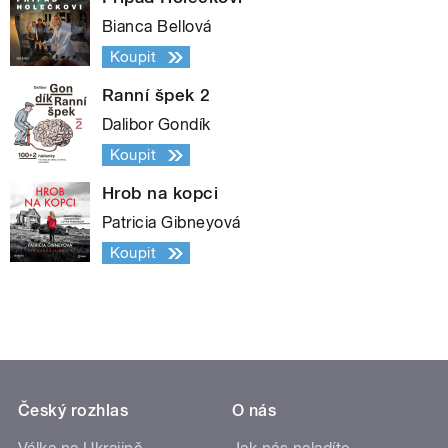
Bianca Bellová
Koupit
Ranní špek 2
Dalibor Gondík
Koupit
Hrob na kopci
Patricia Gibneyová
Koupit
Český rozhlas
O nás