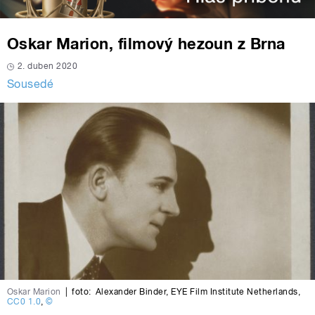
Oskar Marion, filmový hezoun z Brna
2. duben 2020
Sousedé
Oskar Marion
|
foto:
Alexander Binder
,
EYE Film Institute Netherlands
,
CC0 1.0
,
©