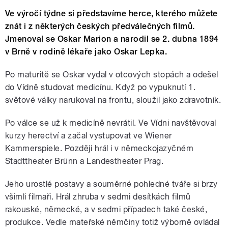
Ve výročí týdne si představíme herce, kterého můžete
znát i z některých českých předválečných filmů.
Jmenoval se Oskar Marion a narodil se 2. dubna 1894
v Brně v rodině lékaře jako Oskar Lepka.
Po maturitě se Oskar vydal v otcových stopách a odešel
do Vídně studovat medicínu. Když po vypuknutí 1.
světové války narukoval na frontu, sloužil jako zdravotník.
Po válce se už k medicíně nevrátil. Ve Vídni navštěvoval
kurzy herectví a začal vystupovat ve Wiener
Kammerspiele. Později hrál i v německojazyčném
Stadttheater Brünn a Landestheater Prag.
Jeho urostlé postavy a souměrné pohledné tváře si brzy
všimli filmaři. Hrál zhruba v sedmi desítkách filmů
rakouské, německé, a v sedmi případech také české,
produkce. Vedle mateřské němčiny totiž výborně ovládal