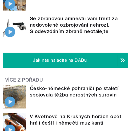
Se zbraňovou amnestií vám trest za
nedovolené ozbrojování nehrozí.
S odevzdáním zbraně neotálejte
Jak nás naladíte na DABu
VÍCE Z POŘADU
Česko-německé pohraničí po staletí
spojovala těžba nerostných surovin
V Květnově na Krušných horách opět
hráli čeští i němečtí muzikanti