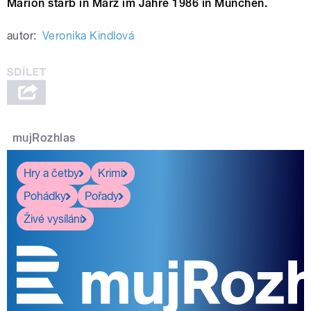
Marion starb in März im Jahre 1986 in München.
autor:
Veronika Kindlová
mujRozhlas
Hry a četby
Krimi
Pohádky
Pořady
Živé vysílání