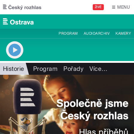
Přejít k hlavnímu obsahu
MENU
ŽIVĚ
PROGRAM
AUDIOARCHIV
KAMERY
Historie
Program
Pořady
Více
…