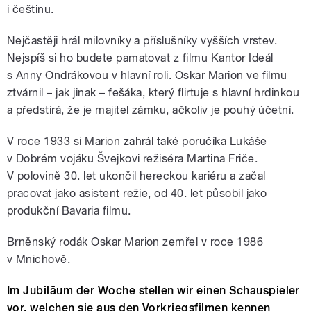
i češtinu.
Nejčastěji hrál milovníky a příslušníky vyšších vrstev.
Nejspíš si ho budete pamatovat z filmu Kantor Ideál
s Anny Ondrákovou v hlavní roli. Oskar Marion ve filmu
ztvárnil – jak jinak – fešáka, který flirtuje s hlavní hrdinkou
a předstírá, že je majitel zámku, ačkoliv je pouhý účetní.
V roce 1933 si Marion zahrál také poručíka Lukáše
v Dobrém vojáku Švejkovi režiséra Martina Friče.
V polovině 30. let ukončil hereckou kariéru a začal
pracovat jako asistent režie, od 40. let působil jako
produkční Bavaria filmu.
Brněnský rodák Oskar Marion zemřel v roce 1986
v Mnichově.
Im Jubiläum der Woche stellen wir einen Schauspieler
vor, welchen sie aus den Vorkriegsfilmen kennen