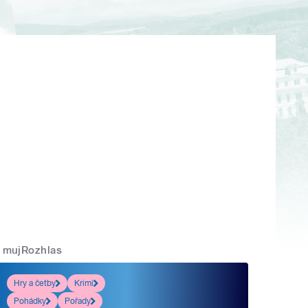
mujRozhlas
Hry a četby
Krimi
Pohádky
Pořady