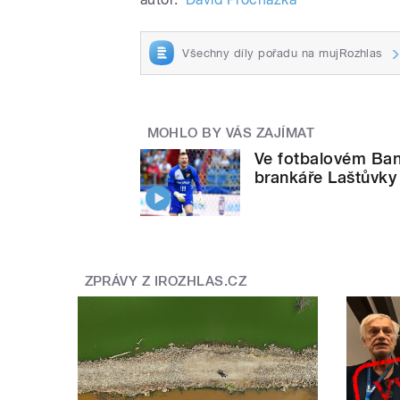
Všechny díly pořadu na mujRozhlas
MOHLO BY VÁS ZAJÍMAT
Ve fotbalovém Ban
brankáře Laštůvky
ZPRÁVY Z IROZHLAS.CZ