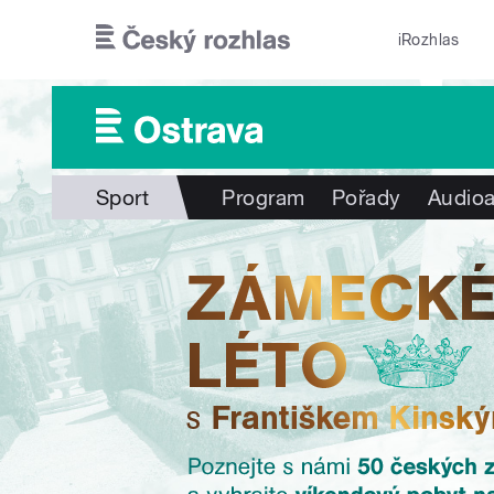
Přejít k hlavnímu obsahu
iRozhlas
Sport
Program
Pořady
Audioa