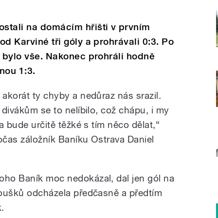
ostali na domácím hřišti v prvním
od Karviné tři góly a prohrávali 0:3. Po
to bylo vše. Nakonec prohráli hodně
nou 1:3.
 akorát ty chyby a nedůraz nás srazil.
 divákům se to nelíbilo, což chápu, i my
la bude určitě těžké s tím něco dělat,“
ločas záložník Baníku Ostrava Daniel
oho Baník moc nedokázal, dal jen gól na
anoušků odcházela předčasně a předtím
.