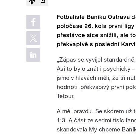
Fotbalisté Baníku Ostrava d
poločase 26. kola první ligy 
přestávce sice snížili, ale 
překvapivě s poslední Karvi
„Zápas se vyvíjel standardně,
Asi to bylo znát i psychicky –
jsme v hlavách měli, že tři nu
hodnotil překvapivý první po
Tetour.
A měl pravdu. Se skórem už t
1:3. A část ze sedmi tisíc f
skandovala My chceme Baník