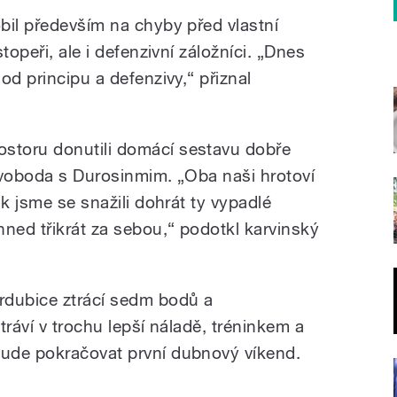
bil především na chyby před vlastní
topeři, ale i defenzivní záložníci. „Dnes
od principu a defenzivy,“ přiznal
toru donutili domácí sestavu dobře
Svoboda s Durosinmim. „Oba naši hrotoví
ak jsme se snažili dohrát ty vypadlé
hned třikrát za sebou,“ podotkl karvinský
rdubice ztrácí sedm bodů a
tráví v trochu lepší náladě, tréninkem a
ude pokračovat první dubnový víkend.