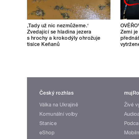
‚Tady už nic nezmůžeme.‘
OVĚŘOV
Zvedající se hladina jezera
Zemi je
s hrochy a krokodýly ohrožuje
přednáš
tisíce Keňanů
vytržen
Český rozhlas
mujRo
Válka na Ukrajině
Živé v
Komunální volby
Audioa
Stanice
Podca
eShop
Mobiln