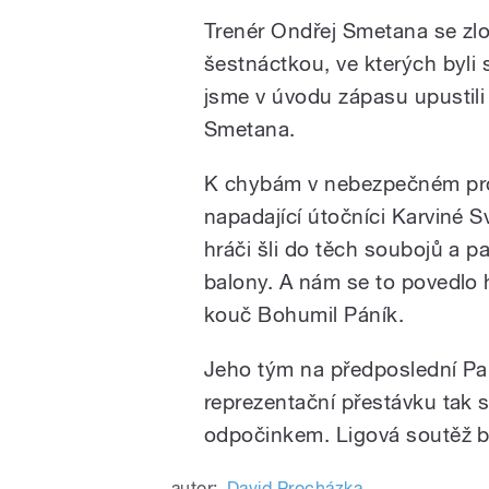
Trenér Ondřej Smetana se zlo
šestnáctkou, ve kterých byli s
jsme v úvodu zápasu upustili 
Smetana.
K chybám v nebezpečném pros
napadající útočníci Karviné 
hráči šli do těch soubojů a p
balony. A nám se to povedlo 
kouč Bohumil Páník.
Jeho tým na předposlední Pa
reprezentační přestávku tak s
odpočinkem. Ligová soutěž b
autor:
David Procházka