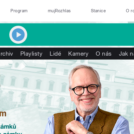
Program
mujRozhlas
Stanice
O r
rchiv
Playlisty
Lidé
Kamery
O nás
Jak n