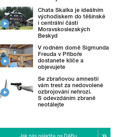
Chata Skalka je ideálním
východiskem do těšínské
i centrální části
Moravskoslezských
Beskyd
V rodném domě Sigmunda
Freuda v Příboře
dostanete klíče a
objevujete
Se zbraňovou amnestií
vám trest za nedovolené
ozbrojování nehrozí.
S odevzdáním zbraně
neotálejte
Jak nás naladíte na DABu