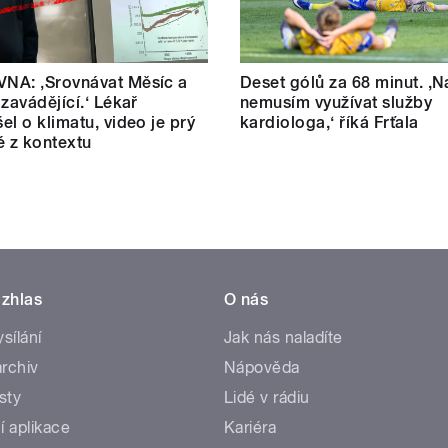
NA: ‚Srovnávat Měsíc a
Deset gólů za 68 minut. ,N
 zavádějící.‘ Lékař
nemusím využívat služby
el o klimatu, video je prý
kardiologa,‘ říká Frťala
é z kontextu
zhlas
O nás
ysílání
Jak nás naladíte
rchiv
Nápověda
sty
Lidé v rádiu
í aplikace
Kariéra