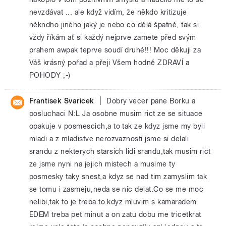
nevzdávat ... ale když vidím, že někdo kritizuje
někndho jiného jaký je nebo co dělá špatně, tak si
vždy říkám ať si každý nejprve zamete před svým
prahem awpak teprve soudí druhé!!! Moc děkuji za
Váš krásný pořad a přeji Všem hodně ZDRAVÍ a
POHODY ;-)
|
Frantisek Svaricek
Dobry vecer pane Borku a
posluchaci N:L Ja osobne musim rict ze se situace
opakuje v posmescich,a to tak ze kdyz jsme my byli
mladi a z mladistve nerozvaznosti jsme si delali
srandu z nekterych starsich lidi srandu,tak musim rict
ze jsme nyni na jejich mistech a musime ty
posmesky taky snest,a kdyz se nad tim zamyslim tak
se tomu i zasmeju,neda se nic delat.Co se me moc
nelibi,tak to je treba to kdyz mluvim s kamaradem
EDEM treba pet minut a on zatu dobu me tricetkrat