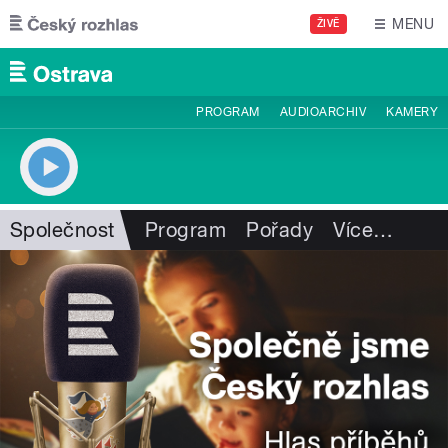
Přejít k hlavnímu obsahu
MENU
ŽIVĚ
PROGRAM
AUDIOARCHIV
KAMERY
Společnost
Program
Pořady
Více
…