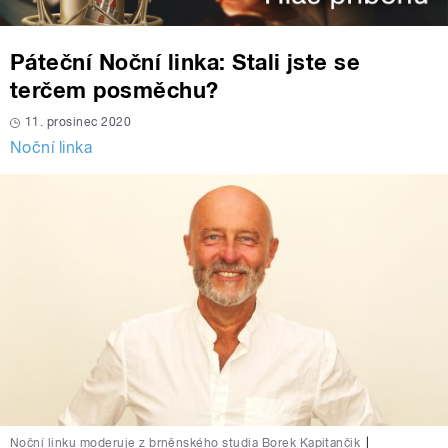
Páteční Noční linka: Stali jste se
terčem posměchu?
11. prosinec 2020
Noční linka
Noční linku moderuje z brněnského studia Borek Kapitančik
|