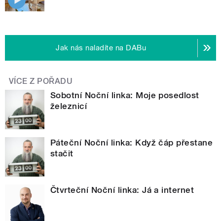
Jak nás naladíte na DABu
VÍCE Z POŘADU
Sobotní Noční linka: Moje posedlost
železnicí
Páteční Noční linka: Když čáp přestane
stačit
Čtvrteční Noční linka: Já a internet