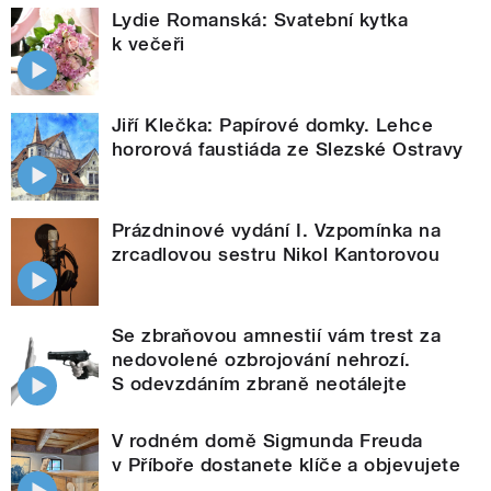
Lydie Romanská: Svatební kytka
k večeři
Jiří Klečka: Papírové domky. Lehce
hororová faustiáda ze Slezské Ostravy
Prázdninové vydání I. Vzpomínka na
zrcadlovou sestru Nikol Kantorovou
Se zbraňovou amnestií vám trest za
nedovolené ozbrojování nehrozí.
S odevzdáním zbraně neotálejte
V rodném domě Sigmunda Freuda
v Příboře dostanete klíče a objevujete