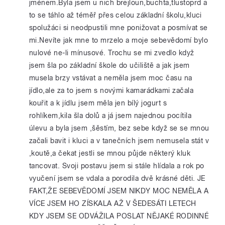
jménem.Byla jsem u nich brejloun,buchta,tlustoprd a
to se táhlo až téměř přes celou základní školu,kluci
spolužáci si neodpustili mne ponižovat a posmívat se
mi.Nevíte jak mne to mrzelo a moje sebevědomí bylo
nulové ne-li mínusové. Trochu se mi zvedlo když
jsem šla po základní škole do učiliště a jak jsem
musela brzy vstávat a neměla jsem moc času na
jídlo,ale za to jsem s novými kamarádkami začala
kouřit a k jídlu jsem měla jen bílý jogurt s
rohlíkem,kila šla dolů a já jsem najednou pocítila
úlevu a byla jsem ,šěstím, bez sebe když se se mnou
začali bavit i kluci a v tanečních jsem nemusela stát v
,koutě,a čekat jestli se mnou půjde některý kluk
tancovat. Svoji postavu jsem si stále hlídala a rok po
vyučení jsem se vdala a porodila dvě krásné děti. JE
FAKT,ŽE SEBEVĚDOMÍ JSEM NIKDY MOC NEMĚLA A
VÍCE JSEM HO ZÍSKALA AŽ V ŠEDESÁTI LETECH
KDY JSEM SE ODVÁŽILA POSLAT NĚJAKÉ RODINNÉ