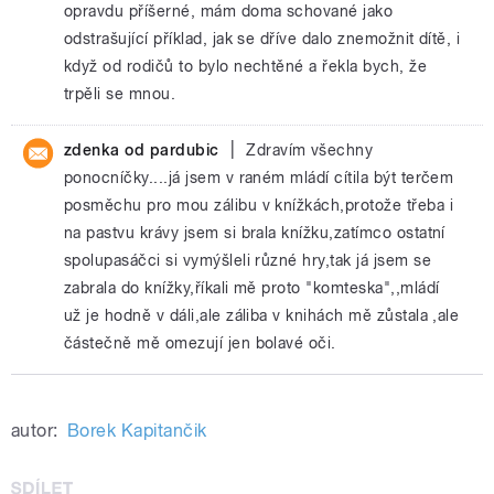
opravdu příšerné, mám doma schované jako
odstrašující příklad, jak se dříve dalo znemožnit dítě, i
když od rodičů to bylo nechtěné a řekla bych, že
trpěli se mnou.
|
zdenka od pardubic
Zdravím všechny
ponocníčky....já jsem v raném mládí cítila být terčem
posměchu pro mou zálibu v knížkách,protože třeba i
na pastvu krávy jsem si brala knížku,zatímco ostatní
spolupasáčci si vymýšleli různé hry,tak já jsem se
zabrala do knížky,říkali mě proto "komteska",,mládí
už je hodně v dáli,ale záliba v knihách mě zůstala ,ale
částečně mě omezují jen bolavé oči.
autor:
Borek Kapitančik