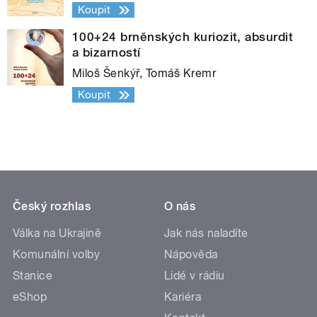
Koupit
100+24 brněnských kuriozit, absurdit
a bizarností
Miloš Šenkýř, Tomáš Kremr
Koupit
Český rozhlas
O nás
Válka na Ukrajině
Jak nás naladíte
Komunální volby
Nápověda
Stanice
Lidé v rádiu
eShop
Kariéra