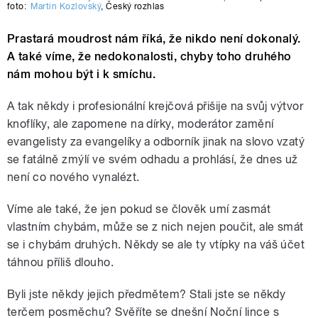
foto:
Martin Kozlovský
,
Český rozhlas
Prastará moudrost nám říká, že nikdo není dokonalý.
A také víme, že nedokonalosti, chyby toho druhého
nám mohou být i k smíchu.
A tak někdy i profesionální krejčová přišije na svůj výtvor
knoflíky, ale zapomene na dírky, moderátor zamění
evangelisty za evangelíky a odborník jinak na slovo vzatý
se fatálně zmýlí ve svém odhadu a prohlásí, že dnes už
není co nového vynalézt.
Víme ale také, že jen pokud se člověk umí zasmát
vlastním chybám, může se z nich nejen poučit, ale smát
se i chybám druhých. Někdy se ale ty vtípky na váš účet
táhnou příliš dlouho.
Byli jste někdy jejich předmětem? Stali jste se někdy
terčem posměchu? Svěříte se dnešní Noční lince s