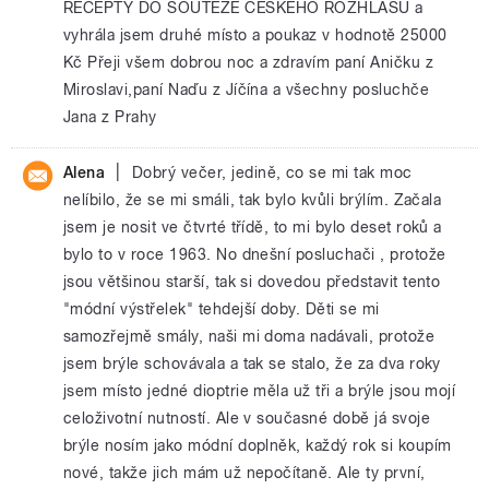
RECEPTY DO SOUTĚŽE ČESKÉHO ROZHLASU a
vyhrála jsem druhé místo a poukaz v hodnotě 25000
Kč Přeji všem dobrou noc a zdravím paní Aničku z
Miroslavi,paní Naďu z Jíčína a všechny posluchče
Jana z Prahy
|
Alena
Dobrý večer, jedině, co se mi tak moc
nelíbilo, že se mi smáli, tak bylo kvůli brýlím. Začala
jsem je nosit ve čtvrté třídě, to mi bylo deset roků a
bylo to v roce 1963. No dnešní posluchači , protože
jsou většinou starší, tak si dovedou představit tento
"módní výstřelek" tehdejší doby. Děti se mi
samozřejmě smály, naši mi doma nadávali, protože
jsem brýle schovávala a tak se stalo, že za dva roky
jsem místo jedné dioptrie měla už tři a brýle jsou mojí
celoživotní nutností. Ale v současné době já svoje
brýle nosím jako módní doplněk, každý rok si koupím
nové, takže jich mám už nepočítaně. Ale ty první,