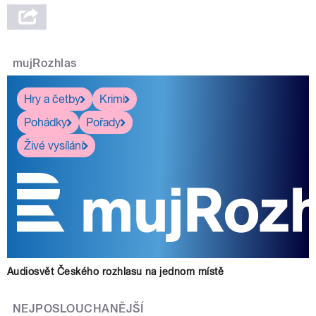
mujRozhlas
Hry a četby
Krimi
Pohádky
Pořady
Živé vysílání
Audiosvět Českého rozhlasu na jednom místě
NEJPOSLOUCHANĚJŠÍ