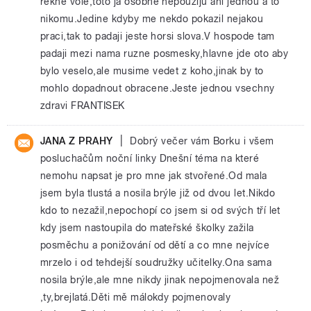
rekne vole,toto ja osobne nepouziju ani jednou a to
nikomu.Jedine kdyby me nekdo pokazil nejakou
praci,tak to padaji jeste horsi slova.V hospode tam
padaji mezi nama ruzne posmesky,hlavne jde oto aby
bylo veselo,ale musime vedet z koho,jinak by to
mohlo dopadnout obracene.Jeste jednou vsechny
zdravi FRANTISEK
|
JANA Z PRAHY
Dobrý večer vám Borku i všem
posluchačům noční linky Dnešní téma na které
nemohu napsat je pro mne jak stvořené.Od mala
jsem byla tlustá a nosila brýle již od dvou let.Nikdo
kdo to nezažil,nepochopí co jsem si od svých tří let
kdy jsem nastoupila do mateřské školky zažila
posměchu a ponižování od dětí a co mne nejvíce
mrzelo i od tehdejší soudružky učitelky.Ona sama
nosila brýle,ale mne nikdy jinak nepojmenovala než
,ty,brejlatá.Děti mě málokdy pojmenovaly