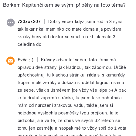
Borkem Kapitančikem se svými příběhy na toto téma?
|
733xxx307
Dobry vecer kdyz jsem rodila 3 syna
tak lekar rikal maminko co mate doma a ja povidam
kraliky husy atd doktor se smal a rekl tak mate 3
celedina do
|
Evča ;-)
Krásný adventní večer, toto téma má
opravdu dvě strany, jak kladnou, tak zápornou. Určitě
upřednostnuji tu kladnou stránku, ráda si s kamarády
tropím malé žertíky a dokážu si udělat legraci i sama
ze sebe, však s úsměvem jde vždy vše lépe :-) A pak
je ta druhá záporná stránka, tu jsem také ochutnala
mám od narození zrakovou vadu, takže jsem si
nejednou vyslechla posměšky typu brejloun, ta je
pidlooká, ale věřte, že dnes ve svých 32 letech se
tomu jen zasměju a naopak mě to vždy spíš do života
nakoplo v tom pozitivním smyslu a naučílo mě to se