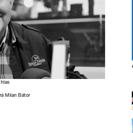
zhlas
írá Milan Bátor