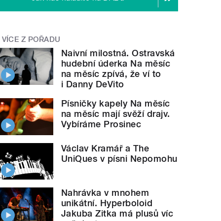
VÍCE Z POŘADU
Naivní milostná. Ostravská
hudební úderka Na měsíc
na měsíc zpívá, že ví to
i Danny DeVito
Písničky kapely Na měsíc
na měsíc mají svěží drajv.
Vybíráme Prosinec
Václav Kramář a The
UniQues v písni Nepomohu
Nahrávka v mnohem
unikátní. Hyperboloid
Jakuba Zitka má plusů víc