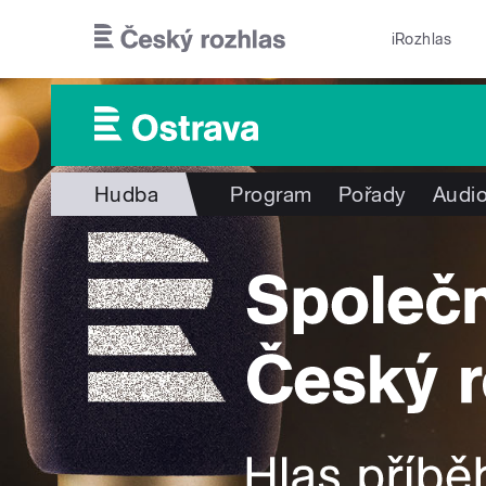
Přejít k hlavnímu obsahu
iRozhlas
Hudba
Program
Pořady
Audio