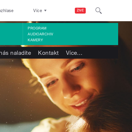
ozhlase
Více
ŽIVĚ
PROGRAM
AUDIOARCHIV
KAMERY
nás naladíte
Kontakt
Více
…