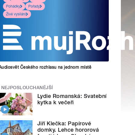
Pohádky
Pořady
Živé vysílání
Audiosvět Českého rozhlasu na jednom místě
NEJPOSLOUCHANĚJŠÍ
Lydie Romanská: Svatební
kytka k večeři
Jiří Klečka: Papírové
domky. Lehce hororová