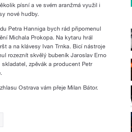
několik písní a ve svém aranžmá využil i
esy nové hudby.
odu Petra Hanniga bych rád připomenul
ění Michala Prokopa. Na kytaru hrál
 a na klávesy Ivan Trnka. Bicí nástroje
nul rozeznít skvělý bubeník Jaroslav Erno
 skladatel, zpěvák a producent Petr
.
hlasu Ostrava vám přeje Milan Bátor.