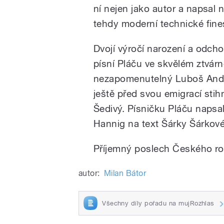
ní nejen jako autor a napsal 
tehdy moderní technické fin
Dvojí výročí narození a odch
písní Pláču ve skvělém ztvárn
nezapomenutelný Luboš Andršt
ještě před svou emigrací stih
Šedivý. Písničku Pláču napsal
Hannig na text Šárky Šárkové
Příjemný poslech Českého roz
autor:
Milan Bátor
Všechny díly pořadu na mujRozhlas