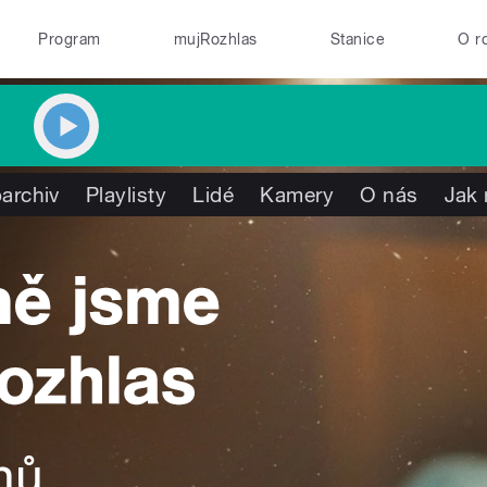
Program
mujRozhlas
Stanice
O r
archiv
Playlisty
Lidé
Kamery
O nás
Jak 