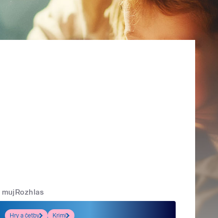
mujRozhlas
Hry a četby
Krimi