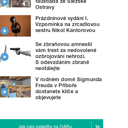
faustiáda ze Slezské
Ostravy
Prázdninové vydání I.
Vzpomínka na zrcadlovou
sestru Nikol Kantorovou
Se zbraňovou amnestií
vám trest za nedovolené
ozbrojování nehrozí.
S odevzdáním zbraně
neotálejte
V rodném domě Sigmunda
Freuda v Příboře
dostanete klíče a
objevujete
Jak nás naladíte na DABu