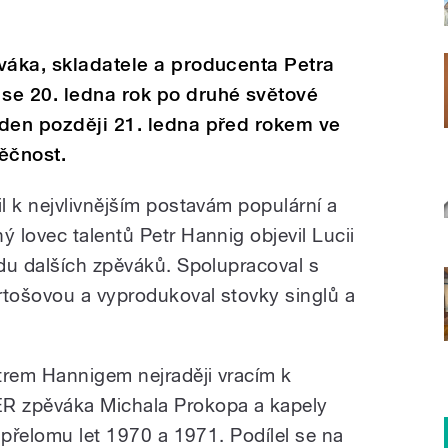
váka, skladatele a producenta Petra
se 20. ledna rok po druhé světové
 den později 21. ledna před rokem ve
ěčnost.
l k nejvlivnějším postavám populární a
 lovec talentů Petr Hannig objevil Lucii
du dalších zpěváků. Spolupracoval s
tošovou a vyprodukoval stovky singlů a
trem Hannigem nejraději vracím k
R zpěváka Michala Prokopa a kapely
 přelomu let 1970 a 1971. Podílel se na