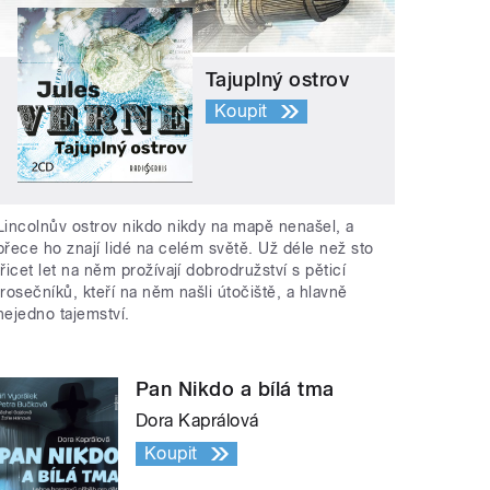
Tajuplný ostrov
Koupit
Lincolnův ostrov nikdo nikdy na mapě nenašel, a
přece ho znají lidé na celém světě. Už déle než sto
třicet let na něm prožívají dobrodružství s pěticí
trosečníků, kteří na něm našli útočiště, a hlavně
nejedno tajemství.
Pan Nikdo a bílá tma
Dora Kaprálová
Koupit