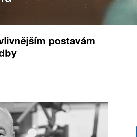
jvlivnějším postavám
udby