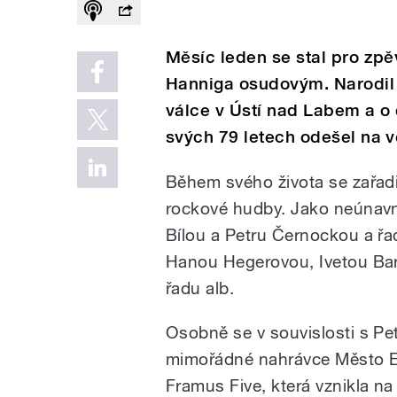
Měsíc leden se stal pro zpě
Hanniga osudovým. Narodil 
válce v Ústí nad Labem a o
svých 79 letech odešel na v
Během svého života se zařadi
rockové hudby. Jako neúnavný
Bílou a Petru Černockou a řa
Hanou Hegerovou, Ivetou Bar
řadu alb.
Osobně se v souvislosti s Pe
mimořádné nahrávce Město E
Framus Five, která vznikla na