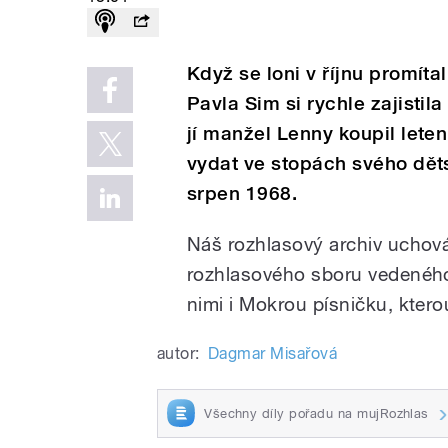
Když se loni v říjnu promítal
Pavla Sim si rychle zajistil
jí manžel Lenny koupil lete
vydat ve stopách svého dět
srpen 1968.
Náš rozhlasový archiv uchov
rozhlasového sboru vedenéh
nimi i Mokrou písničku, ktero
autor:
Dagmar Misařová
Všechny díly pořadu na mujRozhlas