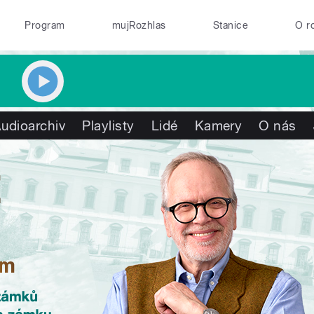
Program
mujRozhlas
Stanice
O r
udioarchiv
Playlisty
Lidé
Kamery
O nás