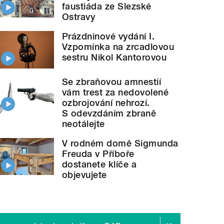
faustiáda ze Slezské
Ostravy
Prázdninové vydání I.
Vzpomínka na zrcadlovou
sestru Nikol Kantorovou
Se zbraňovou amnestií
vám trest za nedovolené
ozbrojování nehrozí.
S odevzdáním zbraně
neotálejte
V rodném domě Sigmunda
Freuda v Příboře
dostanete klíče a
objevujete