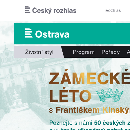
Přejít k hlavnímu obsahu
iRozhlas
Životní styl
Program
Pořady
A