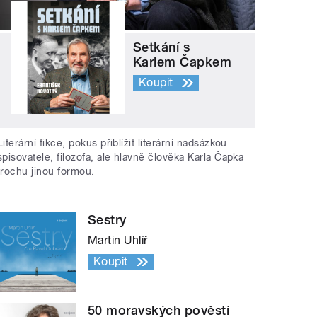
Setkání s
Karlem Čapkem
Koupit
Literární fikce, pokus přiblížit literární nadsázkou
spisovatele, filozofa, ale hlavně člověka Karla Čapka
trochu jinou formou.
Sestry
Martin Uhlíř
Koupit
50 moravských pověstí