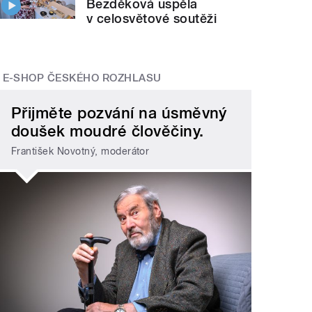
Bezděková uspěla
v celosvětové soutěži
E-SHOP ČESKÉHO ROZHLASU
Přijměte pozvání na úsměvný
doušek moudré člověčiny.
František Novotný, moderátor