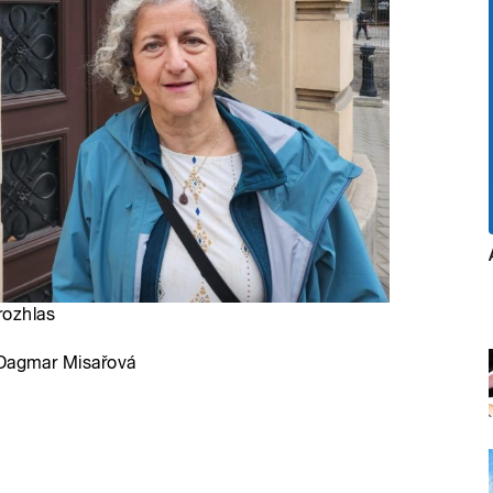
rozhlas
 Dagmar Misařová