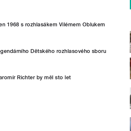
pen 1968 s rozhlasákem Vilémem Oblukem
legendárního Dětského rozhlasového sboru
omír Richter by měl sto let