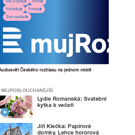
Hry a četby
Krimi
Pohádky
Pořady
Živé vysílání
Audiosvět Českého rozhlasu na jednom místě
NEJPOSLOUCHANĚJŠÍ
Lydie Romanská: Svatební
kytka k večeři
Jiří Klečka: Papírové
domky. Lehce hororová