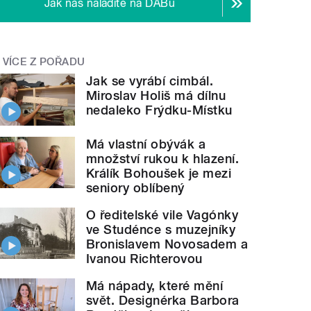
Jak nás naladíte na DABu
VÍCE Z POŘADU
Jak se vyrábí cimbál.
Miroslav Holiš má dílnu
nedaleko Frýdku-Místku
Má vlastní obývák a
množství rukou k hlazení.
Králík Bohoušek je mezi
seniory oblíbený
O ředitelské vile Vagónky
ve Studénce s muzejníky
Bronislavem Novosadem a
Ivanou Richterovou
Má nápady, které mění
svět. Designérka Barbora