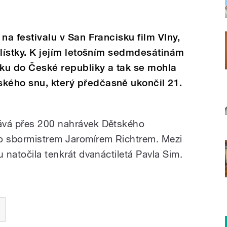
 na festivalu v San Francisku film Vlny,
a lístky. K jejím letošním sedmdesátinám
nku do České republiky a tak se mohla
ského snu, který předčasně ukončil 21.
ává přes 200 nahrávek Dětského
o sbormistrem Jaromírem Richtrem. Mezi
u natočila tenkrát dvanáctiletá Pavla Sim.