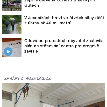
zapálili dřevěný kostel v třineckých
Gutech
V Jeseníkách hrozí ve čtvrtek silný déšť
s úhrny až 40 milimetrů
Orlová po protestech obyvatel zastavila
plán na stěhování centra pro drogově
závislé
ZPRÁVY Z IROZHLAS.CZ