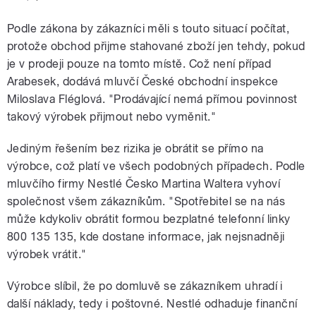
Podle zákona by zákazníci měli s touto situací počítat,
protože obchod přijme stahované zboží jen tehdy, pokud
je v prodeji pouze na tomto místě. Což není případ
Arabesek, dodává mluvčí České obchodní inspekce
Miloslava Fléglová. "Prodávající nemá přímou povinnost
takový výrobek přijmout nebo vyměnit."
Jediným řešením bez rizika je obrátit se přímo na
výrobce, což platí ve všech podobných případech. Podle
mluvčího firmy Nestlé Česko Martina Waltera vyhoví
společnost všem zákazníkům. "Spotřebitel se na nás
může kdykoliv obrátit formou bezplatné telefonní linky
800 135 135, kde dostane informace, jak nejsnadněji
výrobek vrátit."
Výrobce slíbil, že po domluvě se zákazníkem uhradí i
další náklady, tedy i poštovné. Nestlé odhaduje finanční