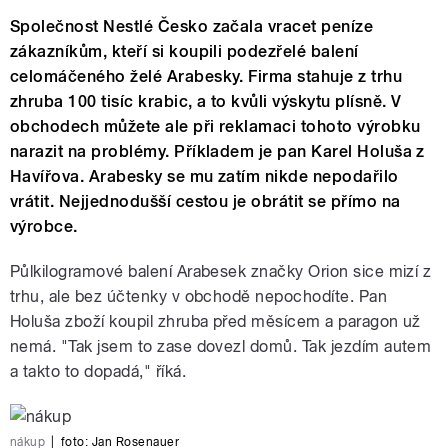
Společnost Nestlé Česko začala vracet peníze
zákazníkům, kteří si koupili podezřelé balení
celomáčeného želé Arabesky. Firma stahuje z trhu
zhruba 100 tisíc krabic, a to kvůli výskytu plísně. V
obchodech můžete ale při reklamaci tohoto výrobku
narazit na problémy. Příkladem je pan Karel Holuša z
Havířova. Arabesky se mu zatím nikde nepodařilo
vrátit. Nejjednodušší cestou je obrátit se přímo na
výrobce.
Půlkilogramové balení Arabesek značky Orion sice mizí z
trhu, ale bez účtenky v obchodě nepochodíte. Pan
Holuša zboží koupil zhruba před měsícem a paragon už
nemá. "Tak jsem to zase dovezl domů. Tak jezdím autem
a takto to dopadá," říká.
nákup
|
foto:
Jan Rosenauer