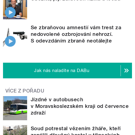
Se zbraňovou amnestií vám trest za
nedovolené ozbrojování nehrozí.
S odevzdáním zbraně neotálejte
Jak nás naladíte na DABu
VÍCE Z POŘADU
Jízdné v autobusech
v Moravskoslezském kraji od července
zdraží
Soud potrestal vězením žháře, kteří