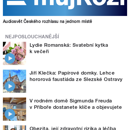
Audiosvět Českého rozhlasu na jednom místě
NEJPOSLOUCHANĚJŠÍ
Lydie Romanská: Svatební kytka
k večeři
Jiří Klečka: Papírové domky. Lehce
hororová faustiáda ze Slezské Ostravy
V rodném domě Sigmunda Freuda
v Příboře dostanete klíče a objevujete
Obezita, její zdravotní rizika a léčba