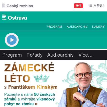
Přejít k hlavnímu obsahu
MENU
ŽIVĚ
PROGRAM
AUDIOARCHIV
KAMERY
Program
Pořady
Audioarchiv
Více
…