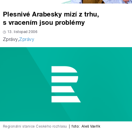
Plesnivé Arabesky mizí z trhu,
s vracením jsou problémy
13. listopad 2006
Zprávy
,
Zprávy
Regionální stanice Českého rozhlasu
|
foto:
Aleš Vavřík