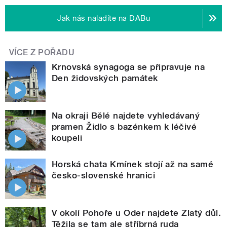
Jak nás naladíte na DABu
VÍCE Z POŘADU
Krnovská synagoga se připravuje na
Den židovských památek
Na okraji Bělé najdete vyhledávaný
pramen Židlo s bazénkem k léčivé
koupeli
Horská chata Kmínek stojí až na samé
česko-slovenské hranici
V okolí Pohoře u Oder najdete Zlatý důl.
Těžila se tam ale stříbrná ruda