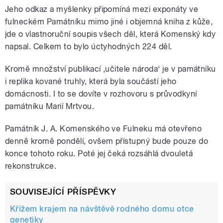
Jeho odkaz a myšlenky připomíná mezi exponáty ve
fulneckém Památníku mimo jiné i objemná kniha z kůže,
jde o vlastnoruční soupis všech děl, která Komenský kdy
napsal. Celkem to bylo úctyhodných 224 děl.
Kromě množství publikací ‚učitele národa‘ je v památníku
i replika kované truhly, která byla součástí jeho
domácnosti. I to se dovíte v rozhovoru s průvodkyní
památníku Marií Mrtvou.
Památník J. A. Komenského ve Fulneku má otevřeno
denně kromě pondělí, ovšem přístupný bude pouze do
konce tohoto roku. Poté jej čeká rozsáhlá dvouletá
rekonstrukce.
SOUVISEJÍCÍ PŘÍSPĚVKY
Křížem krajem na návštěvě rodného domu otce
genetiky