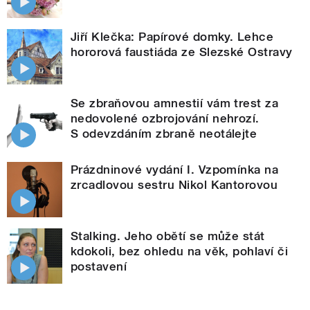
Jiří Klečka: Papírové domky. Lehce
hororová faustiáda ze Slezské Ostravy
Se zbraňovou amnestií vám trest za
nedovolené ozbrojování nehrozí.
S odevzdáním zbraně neotálejte
Prázdninové vydání I. Vzpomínka na
zrcadlovou sestru Nikol Kantorovou
Stalking. Jeho obětí se může stát
kdokoli, bez ohledu na věk, pohlaví či
postavení