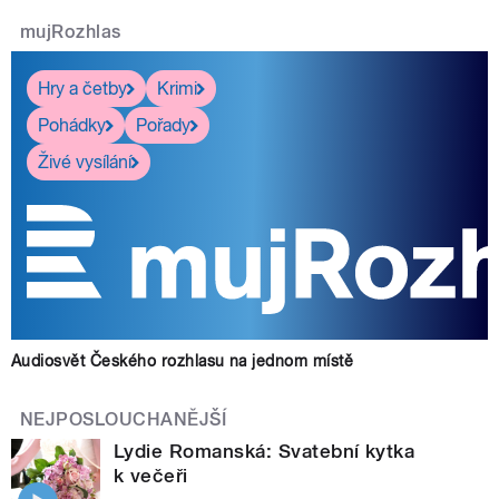
mujRozhlas
Hry a četby
Krimi
Pohádky
Pořady
Živé vysílání
Audiosvět Českého rozhlasu na jednom místě
NEJPOSLOUCHANĚJŠÍ
Lydie Romanská: Svatební kytka
k večeři