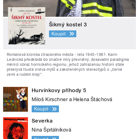
Šikmý kostel 3
Koupit
Románová kronika ztraceného města - léta 1945–1961. Karin
Lednická předkládá do značné míry převratný, dosavadní paradigma
měnící obraz hornického regionu, jehož zahlazenou historii stále
překrývá tlustá vrstva mýtů a zakořeněných stereotypů o „černé
zemi a rudém kraji“.
Hurvínkovy příhody 5
Miloš Kirschner a Helena Štáchová
Koupit
Severka
Nina Špitálníková