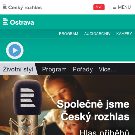
Přejít k hlavnímu obsahu
MENU
ŽIVĚ
PROGRAM
AUDIOARCHIV
KAMERY
Životní styl
Program
Pořady
Více
…