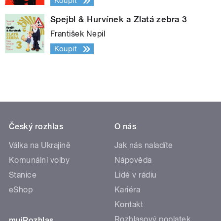
Koupit
Spejbl & Hurvínek a Zlatá zebra 3
František Nepil
Koupit
Český rozhlas
O nás
Válka na Ukrajině
Jak nás naladíte
Komunální volby
Nápověda
Stanice
Lidé v rádiu
eShop
Kariéra
Kontakt
Rozhlasový poplatek
mujRozhlas