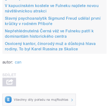
V kapucínském kostele ve Fulneku najdete novou
návštěvnickou atrakci
Slavný psychoanalytik Sigmund Freud udělal první
krůčky v rodném Příboře
Nepřehlédnutelná Černá věž ve Fulneku patří k
dominantám historického centra
Osvícený kantor, činorodý muž a důstojná hlava
rodiny. To byl Karel Russina ze Skalice
autor:
can
Všechny díly pořadu na mujRozhlas