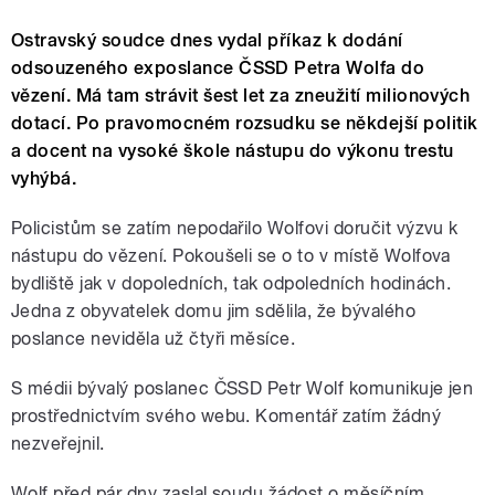
Ostravský soudce dnes vydal příkaz k dodání
odsouzeného exposlance ČSSD Petra Wolfa do
vězení. Má tam strávit šest let za zneužití milionových
dotací. Po pravomocném rozsudku se někdejší politik
a docent na vysoké škole nástupu do výkonu trestu
vyhýbá.
Policistům se zatím nepodařilo Wolfovi doručit výzvu k
nástupu do vězení. Pokoušeli se o to v místě Wolfova
bydliště jak v dopoledních, tak odpoledních hodinách.
Jedna z obyvatelek domu jim sdělila, že bývalého
poslance neviděla už čtyři měsíce.
S médii bývalý poslanec ČSSD Petr Wolf komunikuje jen
prostřednictvím svého webu. Komentář zatím žádný
nezveřejnil.
Wolf před pár dny zaslal soudu žádost o měsíčním