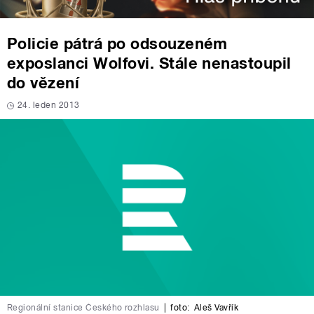
Policie pátrá po odsouzeném
exposlanci Wolfovi. Stále nenastoupil
do vězení
24. leden 2013
Regionální stanice Českého rozhlasu
|
foto:
Aleš Vavřík