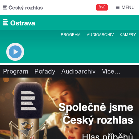
Přejít k hlavnímu obsahu
MENU
ŽIVĚ
PROGRAM
AUDIOARCHIV
KAMERY
Program
Pořady
Audioarchiv
Více
…