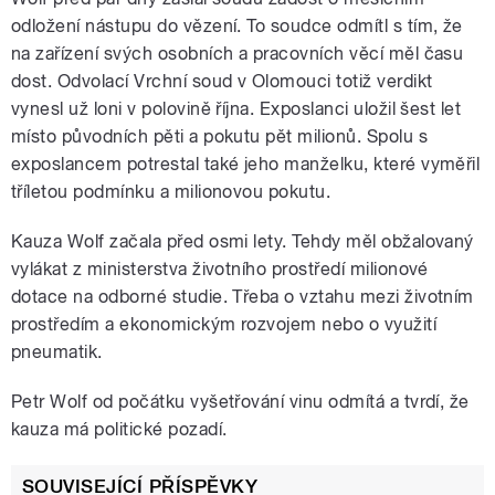
odložení nástupu do vězení. To soudce odmítl s tím, že
na zařízení svých osobních a pracovních věcí měl času
dost. Odvolací Vrchní soud v Olomouci totiž verdikt
vynesl už loni v polovině října. Exposlanci uložil šest let
místo původních pěti a pokutu pět milionů. Spolu s
exposlancem potrestal také jeho manželku, které vyměřil
tříletou podmínku a milionovou pokutu.
Kauza Wolf začala před osmi lety. Tehdy měl obžalovaný
vylákat z ministerstva životního prostředí milionové
dotace na odborné studie. Třeba o vztahu mezi životním
prostředím a ekonomickým rozvojem nebo o využití
pneumatik.
Petr Wolf od počátku vyšetřování vinu odmítá a tvrdí, že
kauza má politické pozadí.
SOUVISEJÍCÍ PŘÍSPĚVKY