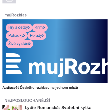
mujRozhlas
Hry a četby
Krimi
Pohádky
Pořady
Živé vysílání
Audiosvět Českého rozhlasu na jednom místě
NEJPOSLOUCHANĚJŠÍ
Lydie Romanská: Svatební kytka