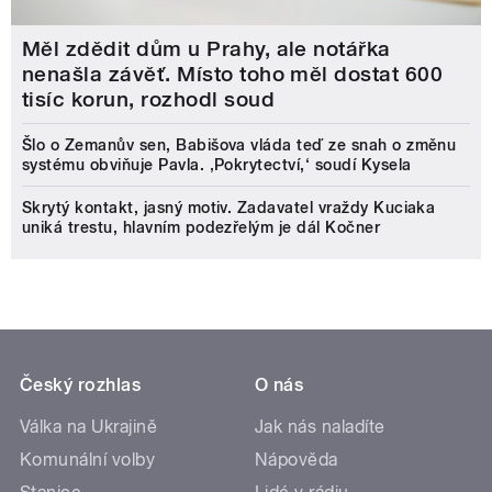
Měl zdědit dům u Prahy, ale notářka
nenašla závěť. Místo toho měl dostat 600
tisíc korun, rozhodl soud
Šlo o Zemanův sen, Babišova vláda teď ze snah o změnu
systému obviňuje Pavla. ‚Pokrytectví,‘ soudí Kysela
Skrytý kontakt, jasný motiv. Zadavatel vraždy Kuciaka
uniká trestu, hlavním podezřelým je dál Kočner
Český rozhlas
O nás
Válka na Ukrajině
Jak nás naladíte
Komunální volby
Nápověda