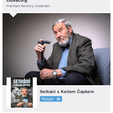
člověčiny.
František Novotný, moderátor
Setkání s Karlem Čapkem
Koupit