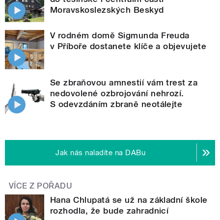
Moravskoslezských Beskyd
V rodném domě Sigmunda Freuda
v Příboře dostanete klíče a objevujete
Se zbraňovou amnestií vám trest za
nedovolené ozbrojování nehrozí.
S odevzdáním zbraně neotálejte
Jak nás naladíte na DABu
VÍCE Z POŘADU
Hana Chlupatá se už na základní škole
rozhodla, že bude zahradnicí