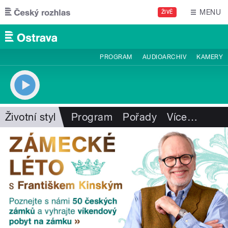
Přejít k hlavnímu obsahu
MENU
ŽIVĚ
PROGRAM
AUDIOARCHIV
KAMERY
Životní styl
Program
Pořady
Více
…