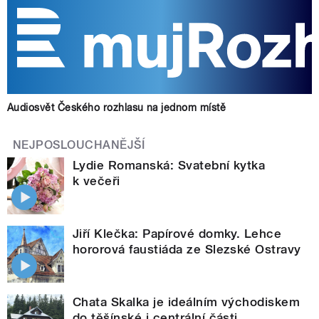
Audiosvět Českého rozhlasu na jednom místě
NEJPOSLOUCHANĚJŠÍ
Lydie Romanská: Svatební kytka
k večeři
Jiří Klečka: Papírové domky. Lehce
hororová faustiáda ze Slezské Ostravy
Chata Skalka je ideálním východiskem
do těšínské i centrální části