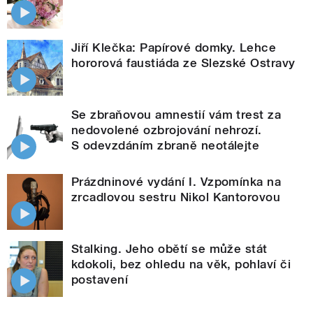
Jiří Klečka: Papírové domky. Lehce
hororová faustiáda ze Slezské Ostravy
Se zbraňovou amnestií vám trest za
nedovolené ozbrojování nehrozí.
S odevzdáním zbraně neotálejte
Prázdninové vydání I. Vzpomínka na
zrcadlovou sestru Nikol Kantorovou
Stalking. Jeho obětí se může stát
kdokoli, bez ohledu na věk, pohlaví či
postavení