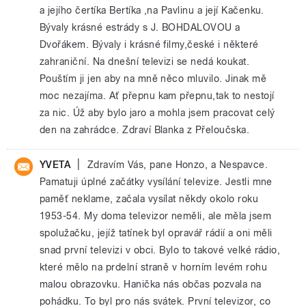
a jejího čertíka Bertíka ,na Pavlinu a její Kačenku.
Bývaly krásné estrády s J. BOHDALOVOU a
Dvořákem. Bývaly i krásné filmy,české i některé
zahraniční. Na dnešní televizi se nedá koukat.
Pouštím ji jen aby na mně něco mluvilo. Jinak mě
moc nezajíma. Ať přepnu kam přepnu,tak to nestojí
za nic. Úž aby bylo jaro a mohla jsem pracovat celý
den na zahrádce. Zdraví Blanka z Přeloučska.
|
YVETA
Zdravím Vás, pane Honzo, a Nespavce.
Pamatuji úplné začátky vysílání televize. Jestli mne
paměť neklame, začala vysílat někdy okolo roku
1953-54. My doma televizor neměli, ale měla jsem
spolužačku, jejíž tatínek byl opravář rádií a oni měli
snad první televizi v obci. Bylo to takové velké rádio,
které mělo na prdelní straně v horním levém rohu
malou obrazovku. Hanička nás občas pozvala na
pohádku. To byl pro nás svátek. První televizor, co