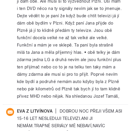
ji dám obě. Ale musí si to vyzvednout Plzni. Uši mám
i ten DVD něco na ty signály nevím jak se to jmenuje.
Dejte vědět to je paní že když bude chtít televizi já jí
dám obě bydlím v Plzni. Když paní Jana přijde do
Plzně já jí to klidně předám ty televize. Jsou obě
funkční docela velké ne až tak velké ale velké.
Funkční a mám je ve sklepě. Ta paní byla strašně
milá ta Jana a měla příjemný hlas. • obě telky je dám
zdarma jedna LG a druhá nevím ale jsou funkční plus
ten přijímač nebo co to je na telku ten taky mám a
dámy zdarma ale musí si pro to přijít. Poprvé nevím
kde bydlí a podruhé nemám auto kdyby byla z Plzně
nebo pár kilometrů od Plzně tak bych jí to tam klidně
přivez MHD nebo nějak. Na shledanou Jozef Tamáš,
|
EVA Z LITVÍNOVA
DOBROU NOC PŘEJI VŠEM.ASI
15-16 LET NESLEDUJI TELEVIZI.ANI JI
NEMÁM.TRAPNÉ SERIÁLY MĚ NEBAVÍ,NAVÍC