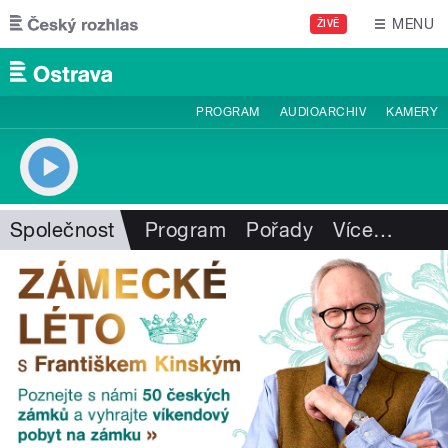
Přejít k hlavnímu obsahu
MENU
ŽIVĚ
PROGRAM
AUDIOARCHIV
KAMERY
Společnost
Program
Pořady
Více
…