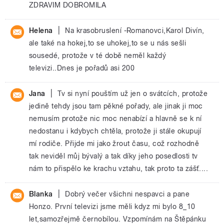
ZDRAVIM DOBROMILA
|
Helena
Na krasobruslení -Romanovci,Karol Divín,
ale také na hokej,to se uhokej,to se u nás sešli
sousedé, protože v té době neměl každý
televizi..Dnes je pořadů asi 200
|
Jana
Tv si nyní pouštím už jen o svátcích, protože
jedině tehdy jsou tam pěkné pořady, ale jinak ji moc
nemusím protože nic moc nenabízí a hlavně se k ní
nedostanu i kdybych chtěla, protože ji stále okupují
mí rodiče. Přijde mi jako žrout času, což rozhodně
tak neviděl můj bývalý a tak díky jeho posedlosti tv
nám to přispělo ke krachu vztahu, tak proto ta zášť....
|
Blanka
Dobrý večer všichni nespavci a pane
Honzo. První televizi jsme měli kdyz mi bylo 8_10
let,samozřejmě černobílou. Vzpomínám na Štěpánku