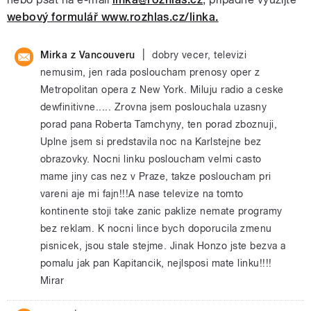
webový formulář www.rozhlas.cz/linka.
|
Mirka z Vancouveru
dobry vecer, televizi
nemusim, jen rada posloucham prenosy oper z
Metropolitan opera z New York. Miluju radio a ceske
dewfinitivne..... Zrovna jsem poslouchala uzasny
porad pana Roberta Tamchyny, ten porad zboznuji,
Uplne jsem si predstavila noc na Karlstejne bez
obrazovky. Nocni linku posloucham velmi casto
mame jiny cas nez v Praze, takze posloucham pri
vareni aje mi fajn!!!A nase televize na tomto
kontinente stoji take zanic paklize nemate programy
bez reklam. K nocni lince bych doporucila zmenu
pisnicek, jsou stale stejme. Jinak Honzo jste bezva a
pomalu jak pan Kapitancik, nejlsposi mate linku!!!!
Mirar