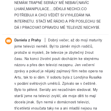
NEMÁM.TRAPNÉ SERIÁLY MĚ NEBAVÍ,NAVÍC
LHANÍ,MANIPULACE....DĚKUJI NECHCI.CO
POTŘEBUJI A CHCI VĚDĚT SI VYHLEDÁM NA
INTERNETU. STAČÍ MĚ RÁDIO.A PŘI POSLECHU SE
DÁ I PRACOVAT.OPRAVDU MĚ TELEVIZE NECHYBÍ.
|
Daniela z Prahy
Dobrý večer, až do mojí maturity
jsme televizi neměli. Byl to záměr mých rodičů,
protože si mysleli, že televize je zbytečný žrout
času. Na konci životní pouti docházím ke stejnému
názoru a přes den televizi nezapnu. Jen večerní
zprávy a pokud je nějaký zajímavý film nebo opera na
Artu, tak to si dám. V sobotu byla z Londýna Rusalka
v podání světových umělců. Zpívalo se v češtině.
Bylo to pěkné. Seriály ani nezačínám sledovat. My
starší jsme na televizi zvyklí, ale moje děti to mají
docela jinak. Syn nemá v domácnosti televizi,
třicetiletá vnoučata taky ne a ani mladší nejsou na