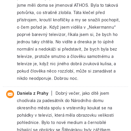
jsme měli doma se jmenoval ATHOS. Byla to taková
potvůrka, co strašně zlobila. Táta klečel před
přístrojem, kroutil knoflíčky a my se snažili pochopit,
o čem pořad je. Když jsem viděla v „Nekermannu“
poprvé barevný televizor, říkala jsem si, že bych ho
jednou taky chtěla. No vidíte a dneska je to úplně
normální a nedokáži si představit, že bych byla bez
televize, protože smutno a člověku samotnému a
televize je, když nic jiného dobrá zvuková kulisa, a
pokud člověka něco rozzlobí, může si zanadávat a
nikdo neodporuje. Dobrou noc.
|
Daniela z Prahy
Dobrý večer, jako dítě jsem
chodívala za padesátník do Národního domu
okresního města spolu s vrstevníky koukat se na
pohádky v televizi, která měla obrazovku velikosti
pohlednice. Bylo to nové medium a černobílé
hýbající se obrázky se Štěpánkou byly zážitkem.