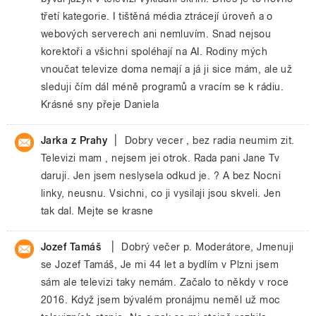
třetí kategorie. I tištěná média ztrácejí úroveň a o
webových serverech ani nemluvím. Snad nejsou
korektoři a všichni spoléhají na AI. Rodiny mých
vnoučat televize doma nemají a já ji sice mám, ale už
sleduji čím dál méně programů a vracím se k rádiu.
Krásné sny přeje Daniela
|
Jarka z Prahy
Dobry vecer , bez radia neumim zit.
Televizi mam , nejsem jei otrok. Rada pani Jane Tv
daruji. Jen jsem neslysela odkud je. ? A bez Nocni
linky, neusnu. Vsichni, co ji vysilaji jsou skveli. Jen
tak dal. Mejte se krasne
|
Jozef Tamáš
Dobrý večer p. Moderátore, Jmenuji
se Jozef Tamáš, Je mi 44 let a bydlím v Plzni jsem
sám ale televizi taky nemám. Začalo to někdy v roce
2016. Když jsem bývalém pronájmu neměl už moc