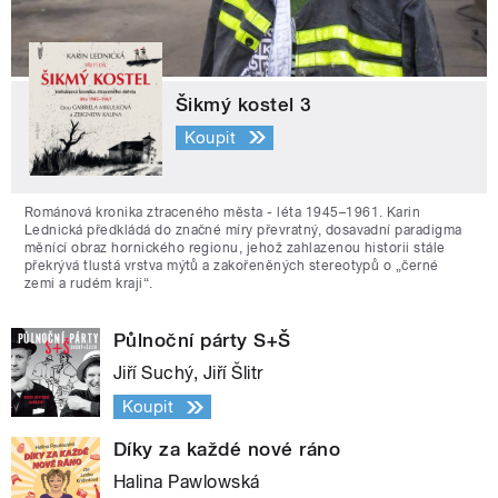
Šikmý kostel 3
Koupit
Románová kronika ztraceného města - léta 1945–1961. Karin
Lednická předkládá do značné míry převratný, dosavadní paradigma
měnící obraz hornického regionu, jehož zahlazenou historii stále
překrývá tlustá vrstva mýtů a zakořeněných stereotypů o „černé
zemi a rudém kraji“.
Půlnoční párty S+Š
Jiří Suchý, Jiří Šlitr
Koupit
Díky za každé nové ráno
Halina Pawlowská