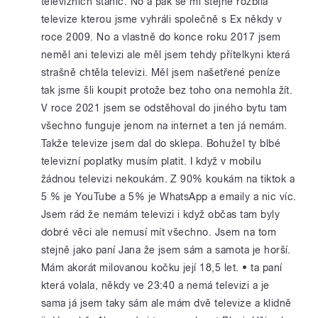
televizních stanic. No a pak se mi stejně rozbila
televize kterou jsme vyhráli společně s Ex někdy v
roce 2009. No a vlastně do konce roku 2017 jsem
neměl ani televizi ale měl jsem tehdy přítelkyni která
strašně chtěla televizi. Měl jsem našetřené peníze
tak jsme šli koupit protože bez toho ona nemohla žít.
V roce 2021 jsem se odstěhoval do jiného bytu tam
všechno funguje jenom na internet a ten já nemám.
Takže televize jsem dal do sklepa. Bohužel ty blbé
televizní poplatky musím platit. I když v mobilu
žádnou televizi nekoukám. Z 90% koukám na tiktok a
5 % je YouTube a 5% je WhatsApp a emaily a nic víc.
Jsem rád že nemám televizi i když občas tam byly
dobré věci ale nemusí mít všechno. Jsem na tom
stejně jako paní Jana že jsem sám a samota je horší.
Mám akorát milovanou kočku její 18,5 let. • ta paní
která volala, někdy ve 23:40 a nemá televizi a je
sama já jsem taky sám ale mám dvě televize a klidně