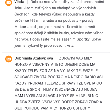
|
Vláďa
Dobrou noc všem, díky za nádhernou noční
linku. Jsem teď týden na chalupě ve východních
Čechách, kde televizi vůbec nepouštím a každý
večer se těším na rádio a na podcasty - pořady
Meteor apod., co jsem nestihl. Kromě toho mně
společnost dělají 2 sibiřští husky, televize nám vůbec
nechybí. Pobavil jste mě se sázením Sportky, úplně
jsem si vybavil ty propisovací tikety.
|
Dobromila Atalovičová
ZDRAVIM VAS MILY
HONZO A VSECHNY V TETO DNESNI DOBE MA
KAZDY TELEVIZOR AZ NA VYJIMKY TELEVIZE JE
SOUCASTI ZIVOTA POCITAC MA NEKDO RADIO ASI
KAZDY PRORAM TELEVIZE SPRAVY I ZE SVETA CO
SE DEJE SPORT FILMY INSCENACE ATD HUDBA
MAM I VYSILANI SLAGRU KDYZ SE MI NELBI NIC
HUDBA ZVITEZI VSEM VSE DOBRE ZDRAVI ZDAR A
SILU POHODU VAM MILY HONZO USPECHY