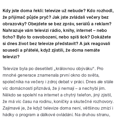
Kdy jste doma řekli: televize už nebude? Kdo rozhodl,
že přijímač půjde pryč? Jak jste zvládali večery bez
obrazovky? Obejdete se bez zpráv, seriálů a reklam?
Nahrazuje vám televizi rádio, knihy, internet – nebo
ticho? Bylo to osvobození, nebo spíš šok? Dokážete
si dnes život bez televize představit? A jak reagovali
sousedi a přátelé, když zjistili, že doma nemáte
televizi?
Televize byla po desetiletí „královnou obýváku“. Pro
mnohé generace znamenala první okno do světa,
společníka na večery i zdroj debat v práci. Dnes ale stále
víc domácností přiznává, že ji nemají – a nechybí jim.
Někdo se spolehl na internet a chytrý telefon, jiný zjistil,
že má víc času na rodinu, koníčky a skutečné rozhovory.
Zajímavé je, že když televize doma není, většinou zmizí i
hádky o program a dálkové ovládání. Na druhou stranu,