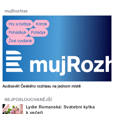
mujRozhlas
Hry a četby
Krimi
Pohádky
Pořady
Živé vysílání
Audiosvět Českého rozhlasu na jednom místě
NEJPOSLOUCHANĚJŠÍ
Lydie Romanská: Svatební kytka
k večeři