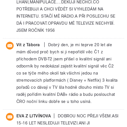
LHANÍ,MANIPULACE....DĚKUJI NECHCI.CO
POTŘEBUJI A CHCI VĚDĚT SI VYHLEDÁM NA
INTERNETU. STAČÍ MĚ RÁDIO.A PŘI POSLECHU SE
DÁ I PRACOVAT.OPRAVDU MĚ TELEVIZE NECHYBÍ.
JSEM ROČNÍK 1956
|
Vít z Tábora
Dobrý den, je mi teprve 20 let ale
mám důvod proč bych si ji nepořídil věc Č1 z
příchodem DVB-T2 jsem přišel o kvalitní signál ani
odborník by nedokázal zajistit kvalitní signál věc Č2
co se týče mého okolí tak všichni jedou na
stremovacích platformách ( Disney + Netflix) 3 kvalita
pořadů co dávají v TV šla hodně dlouho místo TV si
raděj pořídím kvalitní DAB+ rádio a budu poslouchat
ČRO noční linku dobře se u toho usíná.
|
EVA Z LITVÍNOVA
DOBROU NOC PŘEJI VŠEM.ASI
15-16 LET NESLEDUJI TELEVIZI.ANI JI