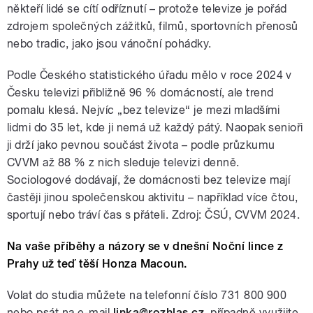
někteří lidé se cítí odříznutí – protože televize je pořád
zdrojem společných zážitků, filmů, sportovních přenosů
nebo tradic, jako jsou vánoční pohádky.
Podle Českého statistického úřadu mělo v roce 2024 v
Česku televizi přibližně 96 % domácností, ale trend
pomalu klesá. Nejvíc „bez televize“ je mezi mladšími
lidmi do 35 let, kde ji nemá už každý pátý. Naopak senioři
ji drží jako pevnou součást života – podle průzkumu
CVVM až 88 % z nich sleduje televizi denně.
Sociologové dodávají, že domácnosti bez televize mají
častěji jinou společenskou aktivitu – například více čtou,
sportují nebo tráví čas s přáteli. Zdroj: ČSÚ, CVVM 2024.
Na vaše příběhy a názory se v dnešní Noční lince z
Prahy už teď těší Honza Macoun.
Volat do studia můžete na telefonní číslo 731 800 900
nebo psát na e-mail
linka@rozhlas.cz
, případně využijte