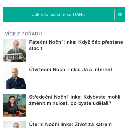
Jak nás naladíte na DABu
VÍCE Z POŘADU
Páteční Noční linka: Když čáp přestane
stačit
Čtvrteční Noční linka: Já a internet
Středeční Noční linka: Kdybyste mohli
změnit minulost, co byste udělali?
Úterní Noční linka: Život za katrem