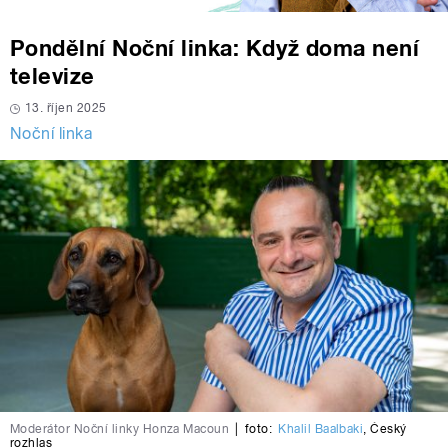
Pondělní Noční linka: Když doma není
televize
13. říjen 2025
Noční linka
Moderátor Noční linky Honza Macoun
|
foto:
Khalil Baalbaki
,
Český
rozhlas