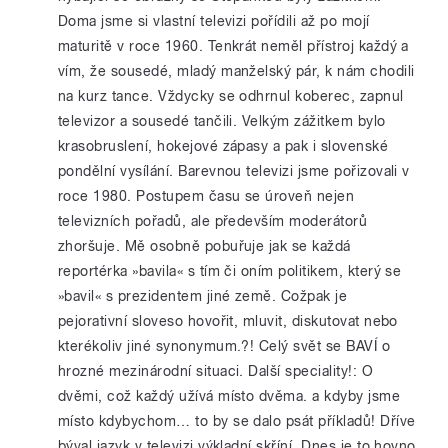
Doma jsme si vlastní televizi pořídili až po mojí
maturitě v roce 1960. Tenkrát neměl přístroj každý a
vím, že sousedé, mladý manželský pár, k nám chodili
na kurz tance. Vždycky se odhrnul koberec, zapnul
televizor a sousedé tančili. Velkým zážitkem bylo
krasobruslení, hokejové zápasy a pak i slovenské
pondělní vysílání. Barevnou televizi jsme pořizovali v
roce 1980. Postupem času se úroveň nejen
televizních pořadů, ale především moderátorů
zhoršuje. Mě osobně pobuřuje jak se každá
reportérka »bavila« s tím či oním politikem, který se
»bavil« s prezidentem jiné země. Cožpak je
pejorativní sloveso hovořit, mluvit, diskutovat nebo
kterékoliv jiné synonymum.?! Celý svět se BAVÍ o
hrozné mezinárodní situaci. Další speciality!: O
dvěmi, což každý užívá místo dvěma. a kdyby jsme
místo kdybychom… to by se dalo psát příkladů! Dříve
býval jazyk v televizi výkladní skříní. Dnes je to hovno