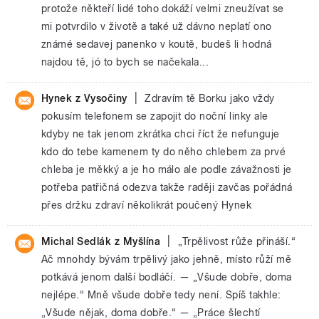
protože někteří lidé toho dokáží velmi zneužívat se
mi potvrdilo v životě a také už dávno neplatí ono
známé sedavej panenko v koutě, budeš li hodná
najdou tě, jó to bych se načekala...
|
Hynek z Vysočiny
Zdravím tě Borku jako vždy
pokusím telefonem se zapojit do noční linky ale
kdyby ne tak jenom zkrátka chci říct že nefunguje
kdo do tebe kamenem ty do něho chlebem za prvé
chleba je měkký a je ho málo ale podle závažnosti je
potřeba patřičná odezva takže raději zavčas pořádná
přes držku zdraví několikrát poučený Hynek
|
Michal Sedlák z Myšlína
„Trpělivost růže přináší.“
Ač mnohdy bývám trpělivý jako jehně, místo růží mě
potkává jenom další bodláčí. — „Všude dobře, doma
nejlépe.“ Mně všude dobře tedy není. Spíš takhle:
„Všude nějak, doma dobře.“ — „Práce šlechtí