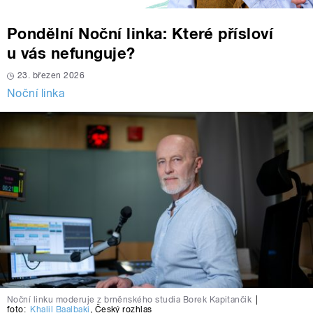
Pondělní Noční linka: Které přísloví
u vás nefunguje?
23. březen 2026
Noční linka
Noční linku moderuje z brněnského studia Borek Kapitančik
|
foto:
Khalil Baalbaki
,
Český rozhlas