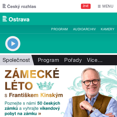
Přejít k hlavnímu obsahu
MENU
ŽIVĚ
PROGRAM
AUDIOARCHIV
KAMERY
Společnost
Program
Pořady
Více
…