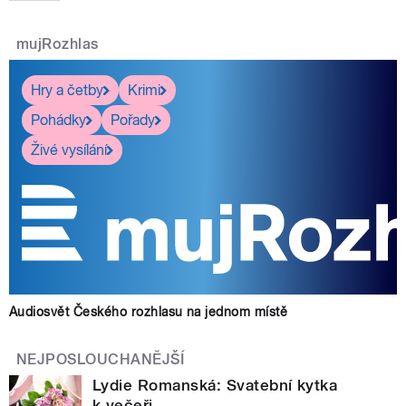
mujRozhlas
Hry a četby
Krimi
Pohádky
Pořady
Živé vysílání
Audiosvět Českého rozhlasu na jednom místě
NEJPOSLOUCHANĚJŠÍ
Lydie Romanská: Svatební kytka
k večeři