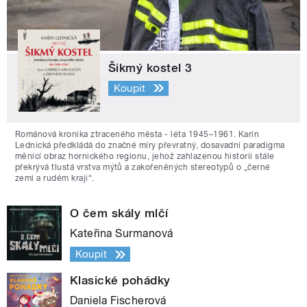
Šikmý kostel 3
Koupit
Románová kronika ztraceného města - léta 1945–1961. Karin
Lednická předkládá do značné míry převratný, dosavadní paradigma
měnící obraz hornického regionu, jehož zahlazenou historii stále
překrývá tlustá vrstva mýtů a zakořeněných stereotypů o „černé
zemi a rudém kraji“.
O čem skály mlčí
Kateřina Surmanová
Koupit
Klasické pohádky
Daniela Fischerová