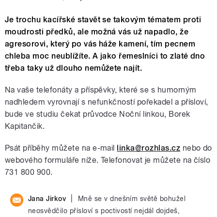
Je trochu kacířské stavět se takovým tématem proti
moudrosti předků, ale možná vás už napadlo, že
agresorovi, který po vás háže kamení, tím pecnem
chleba moc neublížíte. A jako řemeslníci to zlaté dno
třeba taky už dlouho nemůžete najít.
Na vaše telefonáty a příspěvky, které se s humorným
nadhledem vyrovnají s nefunkčností pořekadel a přísloví,
bude ve studiu čekat průvodce Noční linkou, Borek
Kapitančik.
Psát příběhy můžete na e-mail
linka@rozhlas.cz
nebo do
webového formuláře níže. Telefonovat je můžete na číslo
731 800 900.
|
Jana Jirkov
Mně se v dnešním světě bohužel
neosvědčilo přísloví s poctivostí nejdál dojdeš,