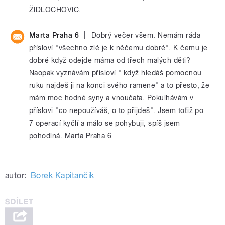
ŽIDLOCHOVIC.
|
Marta Praha 6
Dobrý večer všem. Nemám ráda
přísloví "všechno zlé je k něčemu dobré". K čemu je
dobré když odejde máma od třech malých děti?
Naopak vyznávám přísloví " když hledáš pomocnou
ruku najdeš ji na konci svého ramene" a to přesto, že
mám moc hodné syny a vnoučata. Pokulhávám v
příslovi "co nepoužíváš, o to přijdeš". Jsem toťiž po
7 operací kyčlí a málo se pohybuji, spíš jsem
pohodlná. Marta Praha 6
autor:
Borek Kapitančik