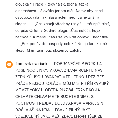
člověka.“ Práce – tedy ta skutečná: těžká
a namáhavá – člověka jenom ničí. Natož aby snad
osvobozovala, jak hlásá jeden nechvalně známý
slogan. — „Čas zahojí všechny rány.“ U mě spíš platí,
co píše Orten v Sedmé elegii: „Čas neléčí, když
nechce.“ A mému času se kolikrát opravdu nechtívá.
— „Bez peněz do hospody nelez.“ No, já tam klidně
vlezu. Mám tam totiž složenou zálohu!
|
frantisek svaricek
DOBRÝ VEČER P.BORKU A
POSL.NOČ.LINKY.TAKOVÁ ZNÁMÁ RČENI U NÁS
ZEDNÍKŮ JSOU.DVAKRÁT MĚŘ,JEDNOU ŘEŽ.BEZ
PRÁCE NEJSOU KOLÁČE. MŮJ MISTR PŘÍBRAMSKÝ
MĚ VŽDYCKY U OBĚDA ŘÍKÁVÁL,FRANTIKO JÁ
CHLAP,TE CHLAP ME TE BUCHTE SNÍME. S
POCTIVOSTI NÉJDÁL DOJDEŠ,NAŠA MAŘKA S NI
DOŠLA AŠ NA KRAJ LESA.JE PILNÝ JAKO
VČELKA,LÍNÝ JAKO VEŠ. ZDRAVI,FRANTIŠEK ZE