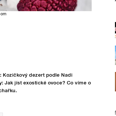
.com
t: Kozičkový dezert podle Nadi
y: Jak jíst exostické ovoce? Co víme o
chařku.