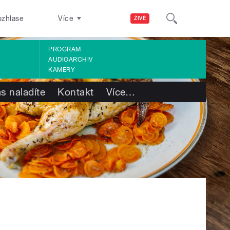
ozhlase
Více
ŽIVĚ
PROGRAM
AUDIOARCHIV
KAMERY
s naladíte
Kontakt
Více
…