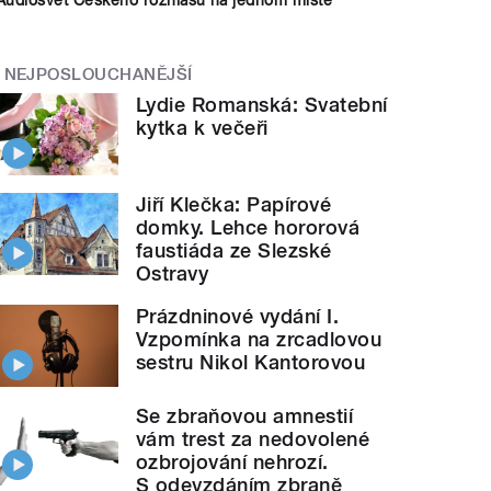
NEJPOSLOUCHANĚJŠÍ
Lydie Romanská: Svatební
kytka k večeři
Jiří Klečka: Papírové
domky. Lehce hororová
faustiáda ze Slezské
Ostravy
Prázdninové vydání I.
Vzpomínka na zrcadlovou
sestru Nikol Kantorovou
Se zbraňovou amnestií
vám trest za nedovolené
ozbrojování nehrozí.
S odevzdáním zbraně