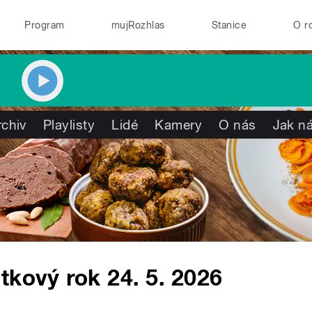
Program
mujRozhlas
Stanice
O r
rchiv
Playlisty
Lidé
Kamery
O nás
Jak ná
tkový rok 24. 5. 2026