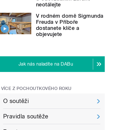
neotálejte
V rodném domě Sigmunda
Freuda v Příboře
dostanete klíče a
objevujete
Jak nás naladíte na DABu
VÍCE Z POCHOUTKOVÉHO ROKU
O soutěži
Pravidla soutěže