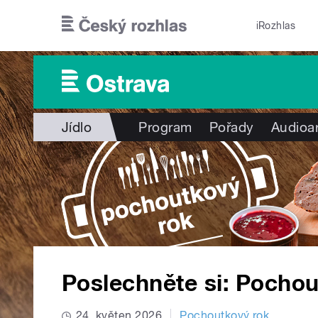
Přejít k hlavnímu obsahu
iRozhlas
Jídlo
Program
Pořady
Audioa
Poslechněte si: Pochou
24. květen 2026
Pochoutkový rok