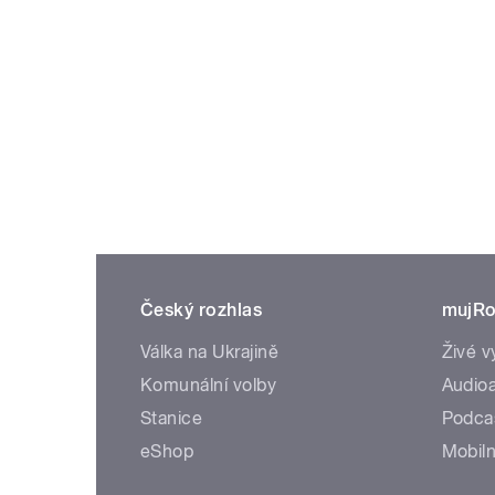
Český rozhlas
mujRo
Válka na Ukrajině
Živé v
Komunální volby
Audioa
Stanice
Podca
eShop
Mobiln