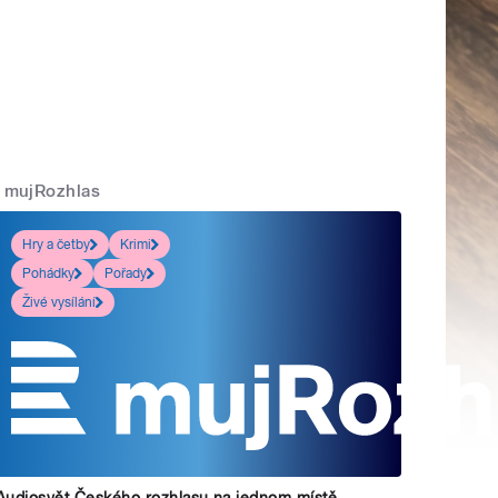
mujRozhlas
Hry a četby
Krimi
Pohádky
Pořady
Živé vysílání
Audiosvět Českého rozhlasu na jednom místě