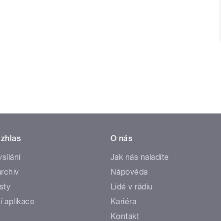
zhlas
O nás
ysílání
Jak nás naladíte
rchiv
Nápověda
sty
Lidé v rádiu
í aplikace
Kariéra
Kontakt