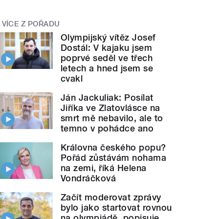
VÍCE Z POŘADU
Olympijský vítěz Josef
Dostál: V kajaku jsem
poprvé seděl ve třech
letech a hned jsem se
cvakl
Ján Jackuliak: Posílat
Jiříka ve Zlatovlásce na
smrt mě nebavilo, ale to
temno v pohádce ano
Královna českého popu?
Pořád zůstávám nohama
na zemi, říká Helena
Vondráčková
Začít moderovat zprávy
bylo jako startovat rovnou
na olympiádě, popisuje