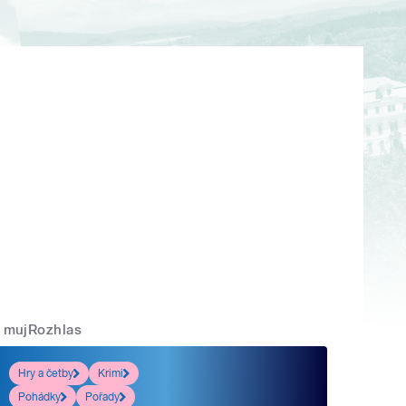
mujRozhlas
Hry a četby
Krimi
Pohádky
Pořady