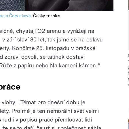
cela Červinková
,
Český rozhlas
íčně, chystají O2 arenu a vyrážejí na
v září slaví 80 let, tak jsme se na oslavu
erty. Končíme 25. listopadu v pražské
zdraví dovolí, se tatínek dostaví
, Růže z papíru nebo Na kameni kámen.“
práce
ké vlohy. „Témat pro dnešní dobu je
ety. Pro mě je ten nemorální svět velmi
nad i v popisu práce přemlouvat lidi
 že se to daří, že už si společnost sáhla