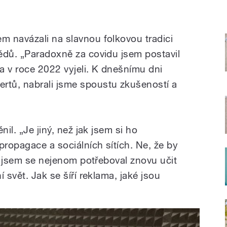
 navázali na slavnou folkovou tradici
ědů. „Paradoxně za covidu jsem postavil
a v roce 2022 vyjeli. K dnešnímu dni
tů, nabrali jsme spoustu zkušeností a
nil. „Je jiný, než jak jsem si ho
propagace a sociálních sítích. Ne, že by
že jsem se nejenom potřeboval znovu učit
 svět. Jak se šíří reklama, jaké jsou