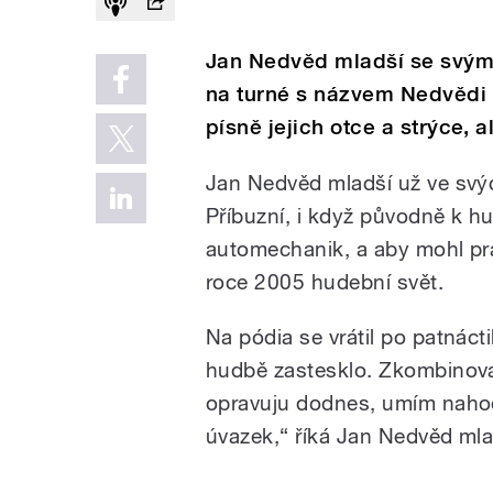
Jan Nedvěd mladší se svým
na turné s názvem Nedvědi 
písně jejich otce a strýce, al
Jan Nedvěd mladší už ve svýc
Příbuzní, i když původně k h
automechanik, a aby mohl pra
roce 2005 hudební svět.
Na pódia se vrátil po patnác
hudbě zastesklo. Zkombinoval
opravuju dodnes, umím nahodi
úvazek,“ říká Jan Nedvěd mla