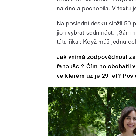
na dno a pochopila. V textu j
Na poslední desku složil 50
jich vybrat sedmnáct. „Sám n
táta říkal: Když máš jednu do
Jak vnímá zodpovědnost za 
fanoušci? Čím ho obohatil v
ve kterém už je 29 let? Posl