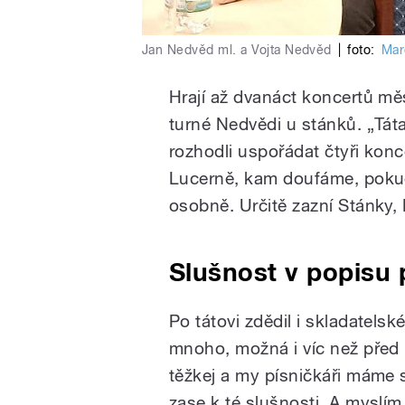
Jan Nedvěd ml. a Vojta Nedvěd
|
foto:
Mar
Hrají až dvanáct koncertů měs
turné Nedvědi u stánků. „Táta 
rozhodli uspořádat čtyři konc
Lucerně, kam doufáme, pokud 
osobně. Určitě zazní Stánky
Slušnost v popisu 
Po tátovi zdědil i skladatels
mnoho, možná i víc než před l
těžkej a my písničkáři máme s
zase k té slušnosti. A myslím,