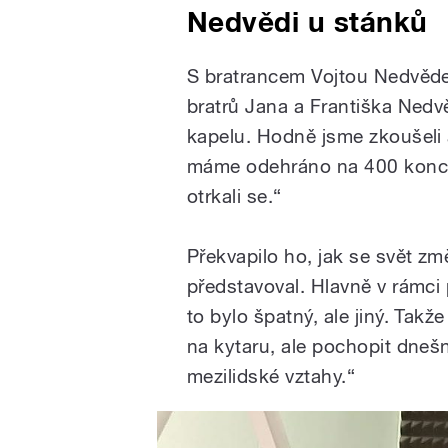
Nedvědi u stánků
S bratrancem Vojtou Nedvědem
bratrů Jana a Františka Nedv
kapelu. Hodně jsme zkoušeli 
máme odehráno na 400 koncer
otrkali se.“
Překvapilo ho, jak se svět změ
představoval. Hlavně v rámci 
to bylo špatný, ale jiný. Tak
na kytaru, ale pochopit dnešní
mezilidské vztahy.“