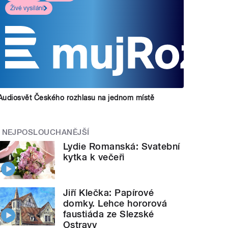
Živé vysílání
Audiosvět Českého rozhlasu na jednom místě
NEJPOSLOUCHANĚJŠÍ
Lydie Romanská: Svatební
kytka k večeři
Jiří Klečka: Papírové
domky. Lehce hororová
faustiáda ze Slezské
Ostravy