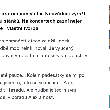
 bratrancem Vojtou Nedvědem vyráží
u stánků. Na koncertech zazní nejen
e i vlastní tvorba.
h osmnácti letech založil kapelu
udbě moc neinklinoval. Je vyučený
covat ve vlastním autoservisu, opustil v
tileté pauze. „Kolem padesátky se mi po
 jsem to, a to se velmi hodí. Auta
t i fasádu. Ale hudba je teď hlavní
dší v pořadu Alex a host.