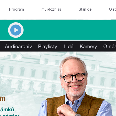
Program
mujRozhlas
Stanice
O r
Audioarchiv
Playlisty
Lidé
Kamery
O ná