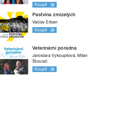
Koupit
Pastvina zmizelých
Václav Erben
Koupit
Veterinární poradna
Jaroslava Vykoupilová, Milan
Štourač
Koupit