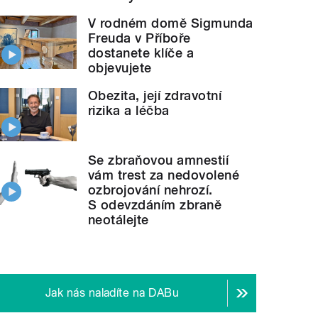
V rodném domě Sigmunda
Freuda v Příboře
dostanete klíče a
objevujete
Obezita, její zdravotní
rizika a léčba
Se zbraňovou amnestií
vám trest za nedovolené
ozbrojování nehrozí.
S odevzdáním zbraně
neotálejte
Jak nás naladíte na DABu