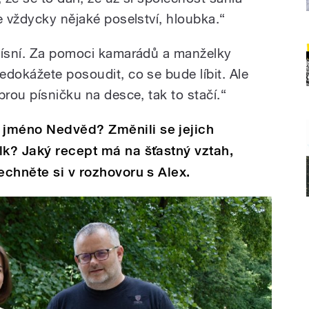
e vždycky nějaké poselství, hloubka.“
 písní. Za pomoci kamarádů a manželky
edokážete posoudit, co se bude líbit. Ale
brou písničku na desce, tak to stačí.“
jméno Nedvěd? Změnili se jejich
lk? Jaký recept má na šťastný vztah,
echněte si v rozhovoru s Alex.