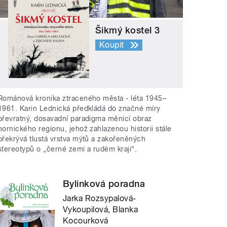
Šikmý kostel 3
Koupit
Románová kronika ztraceného města - léta 1945–
1961. Karin Lednická předkládá do značné míry
převratný, dosavadní paradigma měnící obraz
hornického regionu, jehož zahlazenou historii stále
překrývá tlustá vrstva mýtů a zakořeněných
stereotypů o „černé zemi a rudém kraji“.
Bylinková poradna
Jarka Rozsypalová-
Vykoupilová, Blanka
Kocourková