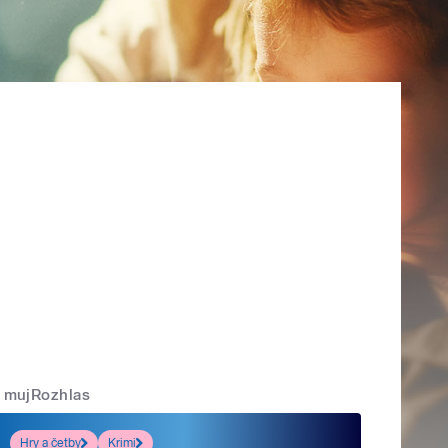
mujRozhlas
Hry a četby
Krimi