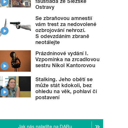
faustiáda ze Slezské
Ostravy
Se zbraňovou amnestií
vám trest za nedovolené
ozbrojování nehrozí.
S odevzdáním zbraně
neotálejte
Prázdninové vydání I.
Vzpomínka na zrcadlovou
sestru Nikol Kantorovou
Stalking. Jeho obětí se
může stát kdokoli, bez
ohledu na věk, pohlaví či
postavení
Jak nás naladíte na DABu