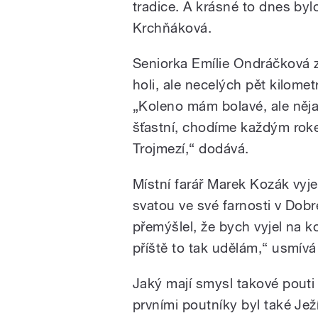
tradice. A krásné to dnes bylo
Krchňáková.
Seniorka Emílie Ondráčková 
holi, ale necelých pět kilome
„Koleno mám bolavé, ale něj
šťastní, chodíme každým roke
Trojmezí,“ dodává.
Místní farář Marek Kozák vyj
svatou ve své farnosti v Dobré
přemýšlel, že bych vyjel na k
příště to tak udělám,“ usmívá 
Jaký mají smysl takové pouti 
prvními poutníky byl také Jež