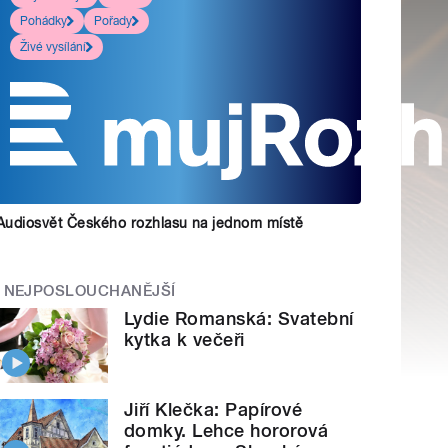
Pohádky
Pořady
Živé vysílání
Audiosvět Českého rozhlasu na jednom místě
NEJPOSLOUCHANĚJŠÍ
Lydie Romanská: Svatební
kytka k večeři
Jiří Klečka: Papírové
domky. Lehce hororová