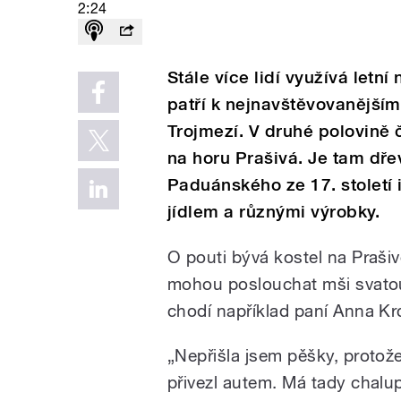
2:24
Stále více lidí využívá letní
patří k nejnavštěvovanější
Trojmezí. V druhé polovině č
na horu Prašivá. Je tam dře
Paduánského ze 17. století i
jídlem a různými výrobky.
O pouti bývá kostel na Prašivé
mohou poslouchat mši svatou
chodí například paní Anna K
„Nepřišla jsem pěšky, protož
přivezl autem. Má tady chal