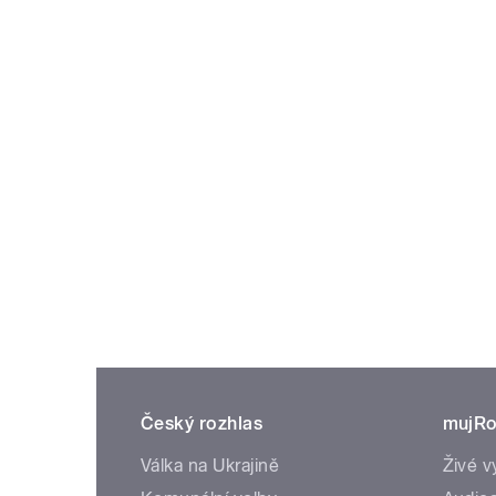
Český rozhlas
mujRo
Válka na Ukrajině
Živé v