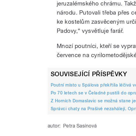
jeruzalémského chrámu. Takže
národu. Putovali třeba přes cel
ke kostelům zasvěceným urči
Padovy,“ vysvětluje farář.
Mnozí poutníci, kteří se vypra
července na cyrilometodějské
SOUVISEJÍCÍ PŘÍSPĚVKY
Poutní místo u Spálova překřtila léčivá
Po 70 letech se v Čeladné pustili do op
Z Horních Domaslavic se možná stane je
Správci chaty na Prašivé nezahálejí. Opr
autor:
Petra Sasínová