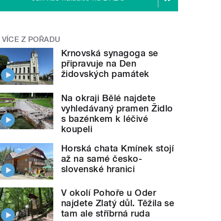
VÍCE Z POŘADU
Krnovská synagoga se
připravuje na Den
židovských památek
Na okraji Bělé najdete
vyhledávaný pramen Židlo
s bazénkem k léčivé
koupeli
Horská chata Kmínek stojí
až na samé česko-
slovenské hranici
V okolí Pohoře u Oder
najdete Zlatý důl. Těžila se
tam ale stříbrná ruda