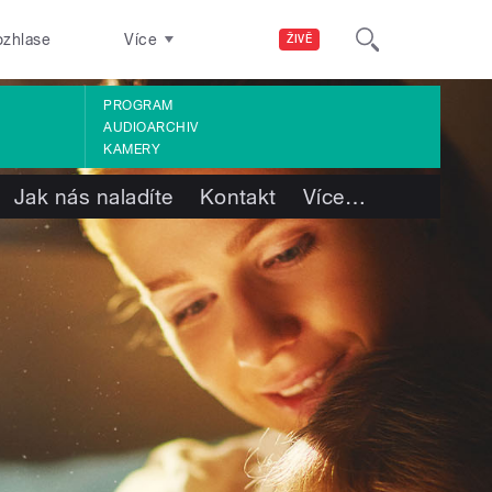
ozhlase
Více
ŽIVĚ
PROGRAM
AUDIOARCHIV
KAMERY
Jak nás naladíte
Kontakt
Více
…