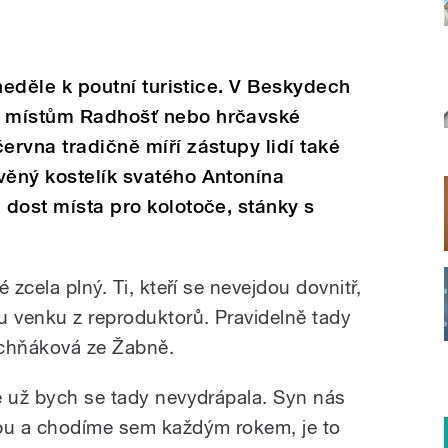
 neděle k poutní turistice. V Beskydech
m místům Radhošť nebo hrčavské
ervna tradičně míří zástupy lidí také
věný kostelík svatého Antonína
 dost místa pro kolotoče, stánky s
 zcela plný. Ti, kteří se nevejdou dovnitř,
 venku z reproduktorů. Pravidelně tady
rchňáková ze Žabně.
e už bych se tady nevydrápala. Syn nás
upu a chodíme sem každým rokem, je to