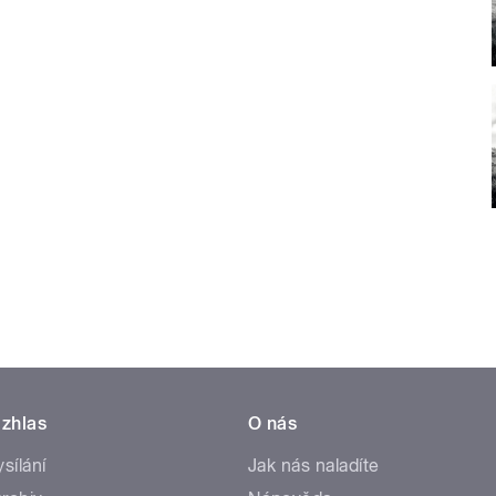
zhlas
O nás
ysílání
Jak nás naladíte