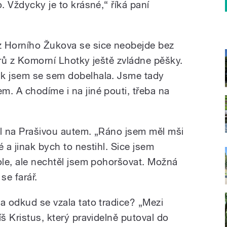
. Vždycky je to krásné,“ říká paní
z Horního Žukova se sice neobejde bez
trů z Komorní Lhotky ještě zvládne pěšky.
ak jsem se sem dobelhala. Jsme tady
m. A chodíme i na jiné pouti, třeba na
el na Prašivou autem. „Ráno jsem měl mši
 a jinak bych to nestihl. Sice jsem
ole, ale nechtěl jsem pohoršovat. Možná
se farář.
a odkud se vzala tato tradice? „Mezi
íš Kristus, který pravidelně putoval do