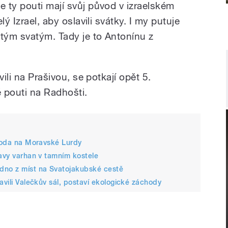
 ty pouti mají svůj původ v izraelském
ý Izrael, aby oslavili svátky. I my putuje
tým svatým. Tady je to Antonínu z
vili na Prašivou, se potkají opět 5.
 pouti na Radhošti.
 voda na Moravské Lurdy
ravy varhan v tamním kostele
dno z míst na Svatojakubské cestě
avili Valečkův sál, postaví ekologické záchody