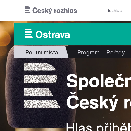
Přejít k hlavnímu obsahu
iRozhlas
Poutní místa
Program
Pořady