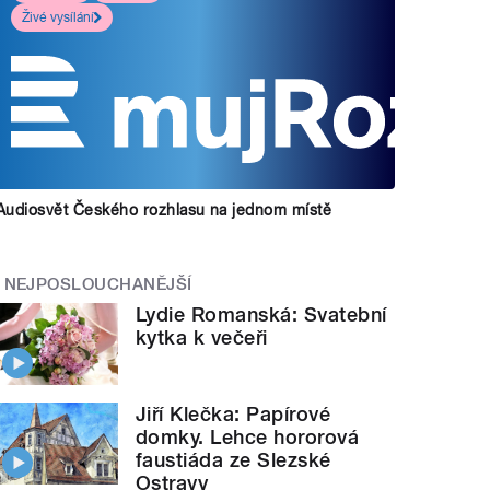
Živé vysílání
Audiosvět Českého rozhlasu na jednom místě
NEJPOSLOUCHANĚJŠÍ
Lydie Romanská: Svatební
kytka k večeři
Jiří Klečka: Papírové
domky. Lehce hororová
faustiáda ze Slezské
Ostravy