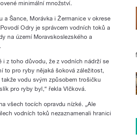
anovené minimální množství.
u a Šance, Morávka i Žermanice v okrese
 Povodí Odry je správcem vodních toků a
tedy na území Moravskoslezského a
.
é i z toho důvodu, že z vodních nádrží se
í to pro ryby nějaká šoková záležitost,
é, takže vodu svým způsobem trošičku
lík pro ryby byl,“ řekla Vlčková.
na všech tocích opravdu nízké. „Ale
filech vodních toků nezaznamenali hranici