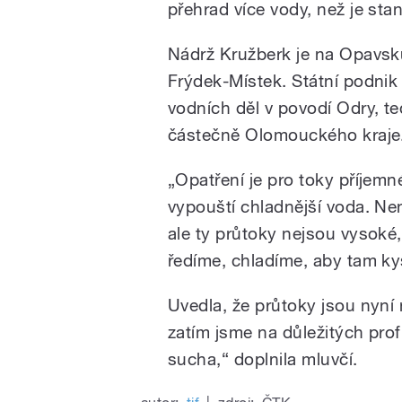
přehrad více vody, než je st
Nádrž Kružberk je na Opavsk
Frýdek-Místek. Státní podnik
vodních děl v povodí Odry, 
částečně Olomouckého kraje
„Opatření je pro toky příjemn
vypouští chladnější voda. Nen
ale ty průtoky nejsou vysok
ředíme, chladíme, aby tam kys
Uvedla, že průtoky jsou nyní 
zatím jsme na důležitých pro
sucha,“ doplnila mluvčí.