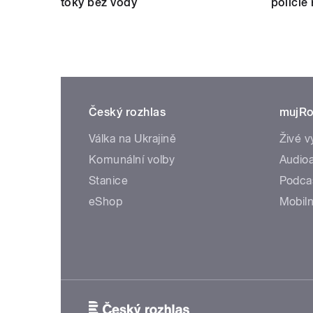
toky bez vody
policie
Český rozhlas
mujRo
Válka na Ukrajině
Živé v
Komunální volby
Audioa
Stanice
Podca
eShop
Mobiln