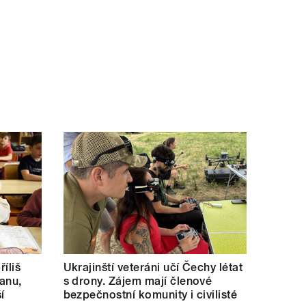
říliš
Ukrajinští veteráni učí Čechy létat
kanu,
s drony. Zájem mají členové
í
bezpečnostní komunity i civilisté