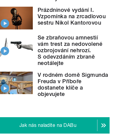
Prázdninové vydání I.
Vzpomínka na zrcadlovou
sestru Nikol Kantorovou
Se zbraňovou amnestií
vám trest za nedovolené
ozbrojování nehrozí.
S odevzdáním zbraně
neotálejte
V rodném domě Sigmunda
Freuda v Příboře
dostanete klíče a
objevujete
Jak nás naladíte na DABu