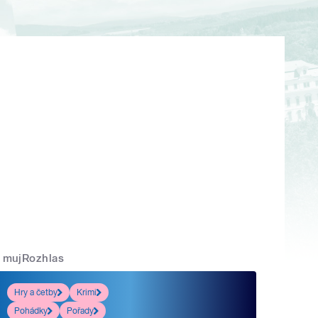
mujRozhlas
Hry a četby
Krimi
Pohádky
Pořady