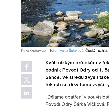
Řeka Ostravice
|
foto:
Ivana Šuláková
,
Český rozhlas
Kvůli nízkým průtokům v řek
podnik Povodí Odry od 1. č
Šance. Ve středu zvýšil tak
řekách se díky tomu zvýší r
„Děláme opatření v souvislost
Povodí Odry Šárka Vlčková. P