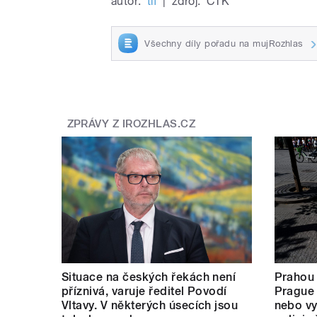
autor:
tif
|
zdroj:
ČTK
Všechny díly pořadu na mujRozhlas
ZPRÁVY Z IROZHLAS.CZ
Situace na českých řekách není
Prahou
příznivá, varuje ředitel Povodí
Prague 
Vltavy. V některých úsecích jsou
nebo vy