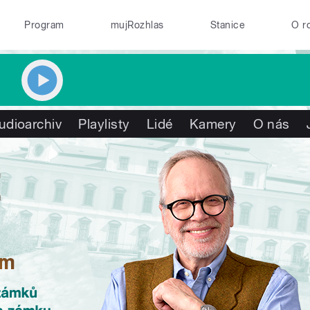
Program
mujRozhlas
Stanice
O r
udioarchiv
Playlisty
Lidé
Kamery
O nás