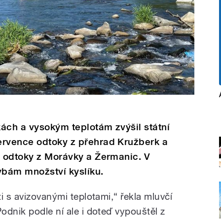
ách a vysokým teplotám zvýšil státní
ervence odtoky z přehrad Kružberk a
é odtoky z Morávky a Žermanic. V
ybám množství kyslíku.
i s avizovanými teplotami,“ řekla mluvčí
odnik podle ní ale i doteď vypouštěl z