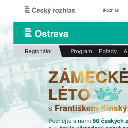
Přejít k hlavnímu obsahu
iRozhlas
Regionální
Program
Pořady
A