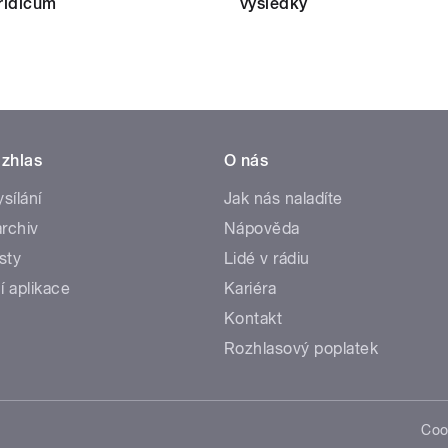
 řidičům
výsledky
zhlas
O nás
ysílání
Jak nás naladíte
rchiv
Nápověda
sty
Lidé v rádiu
í aplikace
Kariéra
Kontakt
Rozhlasový poplatek
Coo